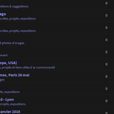
0
stions & suggestions
rage
0
s sites, projets, expositions
0
s sites, projets, expositions
0
et photos d'orages
0
ement
rope, USA)
0
s, projets et liens utiles à la communauté
es, Paris 26 mai
0
ges
0
ets, expositions
16 - Lyon
0
 projets, expositions
Janvier 2016
0