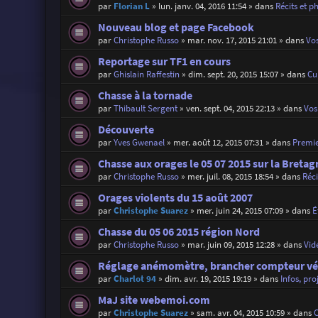
par
Florian L
»
lun. janv. 04, 2016 11:54
» dans
Récits et p
Nouveau blog et page Facebook
par
Christophe Russo
»
mar. nov. 17, 2015 21:01
» dans
Vos
Reportage sur TF1 en cours
par
Ghislain Raffestin
»
dim. sept. 20, 2015 15:07
» dans
Cu
Chasse à la tornade
par
Thibault Sergent
»
ven. sept. 04, 2015 22:13
» dans
Vos 
Découverte
par
Yves Gwenael
»
mer. août 12, 2015 07:31
» dans
Premie
Chasse aux orages le 05 07 2015 sur la Bretag
par
Christophe Russo
»
mer. juil. 08, 2015 18:54
» dans
Réci
Orages violents du 15 août 2007
par
Christophe Suarez
»
mer. juin 24, 2015 07:09
» dans
É
Chasse du 05 06 2015 région Nord
par
Christophe Russo
»
mar. juin 09, 2015 12:28
» dans
Vid
Réglage anémomètre, brancher compteur vé
par
Charlot 94
»
dim. avr. 19, 2015 19:19
» dans
Infos, pro
MaJ site webemoi.com
par
Christophe Suarez
»
sam. avr. 04, 2015 10:59
» dans
C