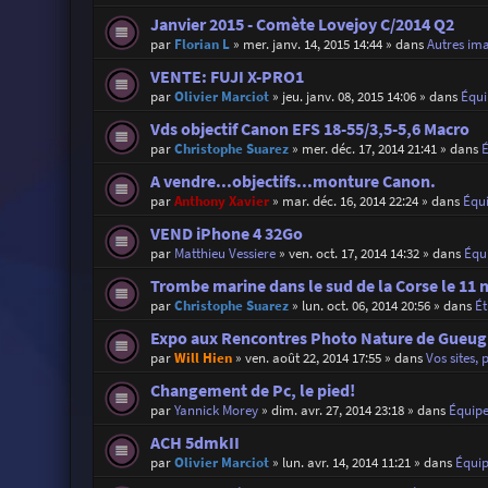
Janvier 2015 - Comète Lovejoy C/2014 Q2
par
Florian L
»
mer. janv. 14, 2015 14:44
» dans
Autres im
VENTE: FUJI X-PRO1
par
Olivier Marciot
»
jeu. janv. 08, 2015 14:06
» dans
Équ
Vds objectif Canon EFS 18-55/3,5-5,6 Macro
par
Christophe Suarez
»
mer. déc. 17, 2014 21:41
» dans
A vendre...objectifs...monture Canon.
par
Anthony Xavier
»
mar. déc. 16, 2014 22:24
» dans
Équ
VEND iPhone 4 32Go
par
Matthieu Vessiere
»
ven. oct. 17, 2014 14:32
» dans
Équ
Trombe marine dans le sud de la Corse le 11 
par
Christophe Suarez
»
lun. oct. 06, 2014 20:56
» dans
É
Expo aux Rencontres Photo Nature de Gueugn
par
Will Hien
»
ven. août 22, 2014 17:55
» dans
Vos sites, 
Changement de Pc, le pied!
par
Yannick Morey
»
dim. avr. 27, 2014 23:18
» dans
Équip
ACH 5dmkII
par
Olivier Marciot
»
lun. avr. 14, 2014 11:21
» dans
Équi