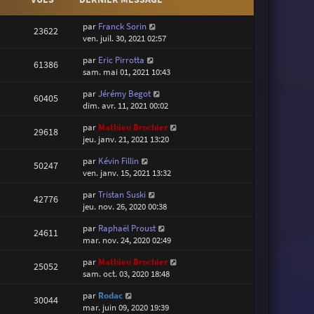
par
Franck Sorin
23622
ven. juil. 30, 2021 02:57
par
Eric Pirrotta
61386
sam. mai 01, 2021 10:43
par
Jérémy Begot
60405
dim. avr. 11, 2021 00:02
par
Mathieu Brochier
29618
jeu. janv. 21, 2021 13:20
par
Kévin Fillin
50247
ven. janv. 15, 2021 13:32
par
Tristan Suski
42776
jeu. nov. 26, 2020 00:38
par
Raphaël Proust
24611
mar. nov. 24, 2020 02:49
par
Mathieu Brochier
25052
sam. oct. 03, 2020 18:48
par
Rodac
30044
mar. juin 09, 2020 19:39