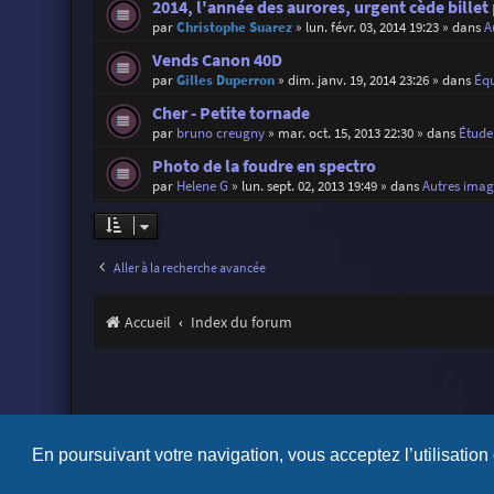
2014, l'année des aurores, urgent cède billet
par
Christophe Suarez
»
lun. févr. 03, 2014 19:23
» dans
A
Vends Canon 40D
par
Gilles Duperron
»
dim. janv. 19, 2014 23:26
» dans
Éq
Cher - Petite tornade
par
bruno creugny
»
mar. oct. 15, 2013 22:30
» dans
Étude
Photo de la foudre en spectro
par
Helene G
»
lun. sept. 02, 2013 19:49
» dans
Autres imag
Aller à la recherche avancée
Accueil
Index du forum
En poursuivant votre navigation, vous acceptez l’utilisation