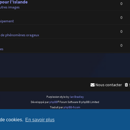
 pour l'Islande
0
utres images
0
uipement
0
 de phénomènes orageux
0
es
Nous contacter
Purplexion style by
Ian Bradley
Développé par
phpBB
® Forum Software © phpBB Limited
Traduit par
phpBB-fr.com
Confidentialité
|
Conditions
 de cookies.
En savoir plus