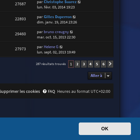
par
Christophe Suarez
27687
lun. févr. 03, 2014 19:23
par
Gilles Duperron
22893
dim. janv. 19, 2014 23:26
par
bruno creugny
29460
mar. oct. 15, 2013 22:30
par
Helene G
27973
lun. sept. 02, 2013 19:49
1
2
3
4
5
6
287 résultats trouvés
Suivante
Aller à
Supprimer les cookies
FAQ
Heures au format
UTC+02:00
OK