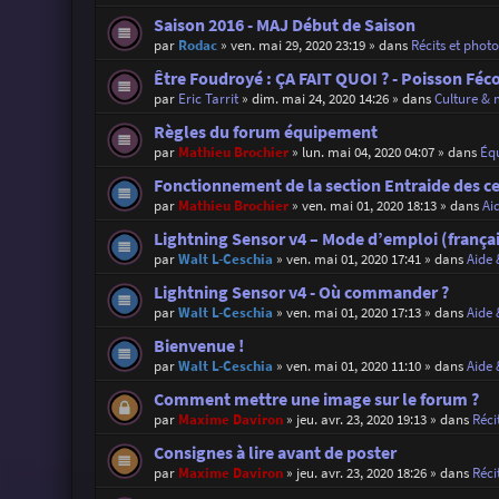
Saison 2016 - MAJ Début de Saison
par
Rodac
»
ven. mai 29, 2020 23:19
» dans
Récits et phot
Être Foudroyé : ÇA FAIT QUOI ? - Poisson Féc
par
Eric Tarrit
»
dim. mai 24, 2020 14:26
» dans
Culture & 
Règles du forum équipement
par
Mathieu Brochier
»
lun. mai 04, 2020 04:07
» dans
Éq
Fonctionnement de la section Entraide des c
par
Mathieu Brochier
»
ven. mai 01, 2020 18:13
» dans
Ai
Lightning Sensor v4 – Mode d’emploi (françai
par
Walt L-Ceschia
»
ven. mai 01, 2020 17:41
» dans
Aide 
Lightning Sensor v4 - Où commander ?
par
Walt L-Ceschia
»
ven. mai 01, 2020 17:13
» dans
Aide 
Bienvenue !
par
Walt L-Ceschia
»
ven. mai 01, 2020 11:10
» dans
Aide 
Comment mettre une image sur le forum ?
par
Maxime Daviron
»
jeu. avr. 23, 2020 19:13
» dans
Réci
Consignes à lire avant de poster
par
Maxime Daviron
»
jeu. avr. 23, 2020 18:26
» dans
Réci