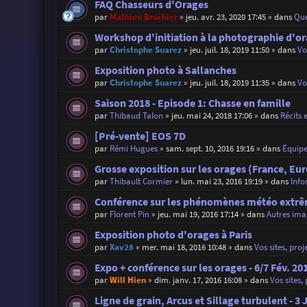
FAQ Chasseurs d'Orages
par
Mathieu Brochier
»
jeu. avr. 23, 2020 17:45
» dans
Que
Workshop d'initiation à la photographie d'o
par
Christophe Suarez
»
jeu. juil. 18, 2019 11:50
» dans
Vo
Exposition photo à Sallanches
par
Christophe Suarez
»
jeu. juil. 18, 2019 11:35
» dans
Vo
Saison 2018 - Episode 1: Chasse en famille
par
Thibaud Talon
»
jeu. mai 24, 2018 17:06
» dans
Récits 
[Pré-vente] EOS 7D
par
Rémi Hugues
»
sam. sept. 10, 2016 19:16
» dans
Équip
Grosse exposition sur les orages (France, Eu
par
Thibault Cormier
»
lun. mai 23, 2016 19:19
» dans
Info
Conférence sur les phénomènes météo extrêm
par
Florent Pin
»
jeu. mai 19, 2016 17:14
» dans
Autres ima
Exposition photo d'orages à Paris
par
Xav28
»
mer. mai 18, 2016 10:48
» dans
Vos sites, proj
Expo + conférence sur les orages - 6/7 Fév. 20
par
Will Hien
»
dim. janv. 17, 2016 16:08
» dans
Vos sites,
Ligne de grain, Arcus et Sillage turbulent - 3 