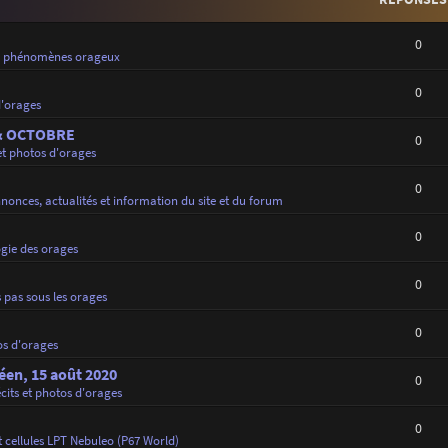
0
e phénomènes orageux
0
d'orages
 & OCTOBRE
0
et photos d'orages
0
nonces, actualités et information du site et du forum
0
gie des orages
0
 pas sous les orages
0
os d'orages
déen, 15 août 2020
0
cits et photos d'orages
0
 cellules LPT Nebuleo (P67 World)