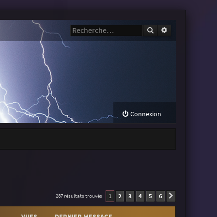
Rechercher
Recherche avanc
Connexion
1
2
3
4
5
6
287 résultats trouvés
Suivante
VUES
DERNIER MESSAGE