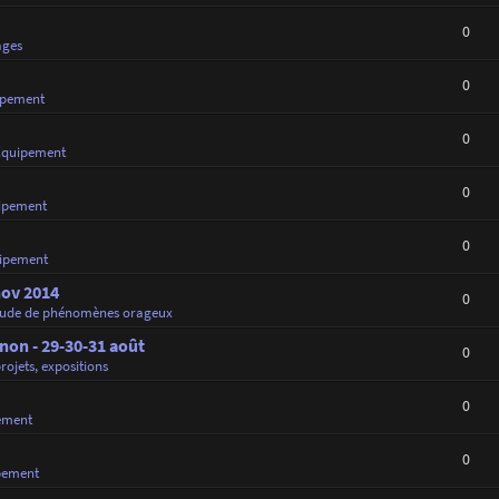
0
ages
0
ipement
0
Équipement
0
ipement
0
ipement
nov 2014
0
tude de phénomènes orageux
on - 29-30-31 août
0
projets, expositions
0
ement
0
pement