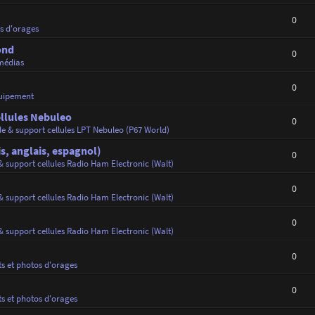
0
os d'orages
ond
0
médias
0
uipement
ellules Nebuleo
0
de & support cellules LPT Nebuleo (P67 World)
s, anglais, espagnol)
0
& support cellules Radio Ham Electronic (Walt)
0
& support cellules Radio Ham Electronic (Walt)
0
& support cellules Radio Ham Electronic (Walt)
0
ts et photos d'orages
0
ts et photos d'orages