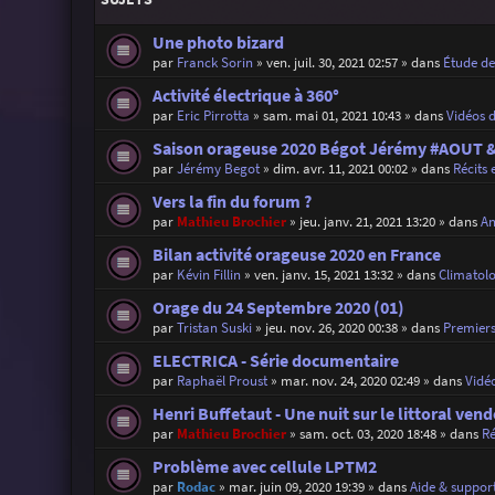
Une photo bizard
par
Franck Sorin
»
ven. juil. 30, 2021 02:57
» dans
Étude d
Activité électrique à 360°
par
Eric Pirrotta
»
sam. mai 01, 2021 10:43
» dans
Vidéos 
Saison orageuse 2020 Bégot Jérémy #AOUT
par
Jérémy Begot
»
dim. avr. 11, 2021 00:02
» dans
Récits 
Vers la fin du forum ?
par
Mathieu Brochier
»
jeu. janv. 21, 2021 13:20
» dans
An
Bilan activité orageuse 2020 en France
par
Kévin Fillin
»
ven. janv. 15, 2021 13:32
» dans
Climatolo
Orage du 24 Septembre 2020 (01)
par
Tristan Suski
»
jeu. nov. 26, 2020 00:38
» dans
Premiers
ELECTRICA - Série documentaire
par
Raphaël Proust
»
mar. nov. 24, 2020 02:49
» dans
Vidé
Henri Buffetaut - Une nuit sur le littoral ven
par
Mathieu Brochier
»
sam. oct. 03, 2020 18:48
» dans
Ré
Problème avec cellule LPTM2
par
Rodac
»
mar. juin 09, 2020 19:39
» dans
Aide & support