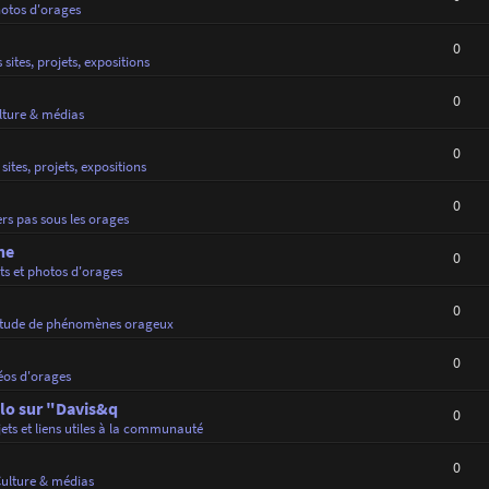
hotos d'orages
0
 sites, projets, expositions
0
lture & médias
0
sites, projets, expositions
0
rs pas sous les orages
ne
0
ts et photos d'orages
0
tude de phénomènes orageux
0
éos d'orages
lo sur "Davis&q
0
jets et liens utiles à la communauté
0
ulture & médias