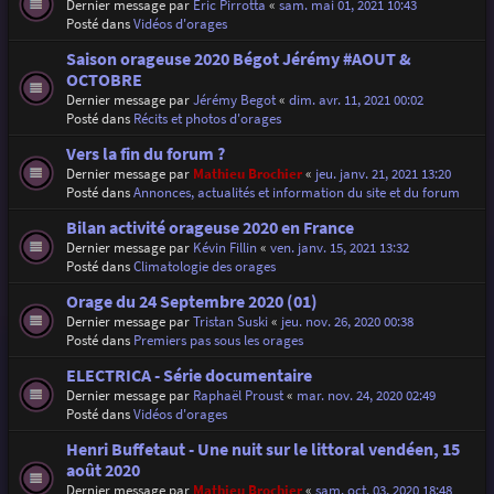
Dernier message par
Eric Pirrotta
«
sam. mai 01, 2021 10:43
Posté dans
Vidéos d'orages
Saison orageuse 2020 Bégot Jérémy #AOUT &
OCTOBRE
Dernier message par
Jérémy Begot
«
dim. avr. 11, 2021 00:02
Posté dans
Récits et photos d'orages
Vers la fin du forum ?
Dernier message par
Mathieu Brochier
«
jeu. janv. 21, 2021 13:20
Posté dans
Annonces, actualités et information du site et du forum
Bilan activité orageuse 2020 en France
Dernier message par
Kévin Fillin
«
ven. janv. 15, 2021 13:32
Posté dans
Climatologie des orages
Orage du 24 Septembre 2020 (01)
Dernier message par
Tristan Suski
«
jeu. nov. 26, 2020 00:38
Posté dans
Premiers pas sous les orages
ELECTRICA - Série documentaire
Dernier message par
Raphaël Proust
«
mar. nov. 24, 2020 02:49
Posté dans
Vidéos d'orages
Henri Buffetaut - Une nuit sur le littoral vendéen, 15
août 2020
Dernier message par
Mathieu Brochier
«
sam. oct. 03, 2020 18:48