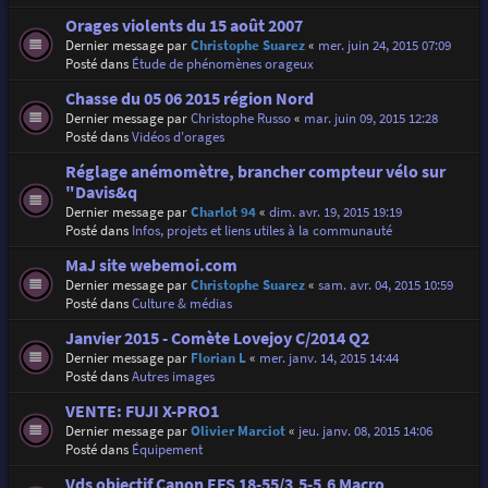
Orages violents du 15 août 2007
Dernier message par
Christophe Suarez
«
mer. juin 24, 2015 07:09
Posté dans
Étude de phénomènes orageux
Chasse du 05 06 2015 région Nord
Dernier message par
Christophe Russo
«
mar. juin 09, 2015 12:28
Posté dans
Vidéos d'orages
Réglage anémomètre, brancher compteur vélo sur
"Davis&q
Dernier message par
Charlot 94
«
dim. avr. 19, 2015 19:19
Posté dans
Infos, projets et liens utiles à la communauté
MaJ site webemoi.com
Dernier message par
Christophe Suarez
«
sam. avr. 04, 2015 10:59
Posté dans
Culture & médias
Janvier 2015 - Comète Lovejoy C/2014 Q2
Dernier message par
Florian L
«
mer. janv. 14, 2015 14:44
Posté dans
Autres images
VENTE: FUJI X-PRO1
Dernier message par
Olivier Marciot
«
jeu. janv. 08, 2015 14:06
Posté dans
Équipement
Vds objectif Canon EFS 18-55/3,5-5,6 Macro