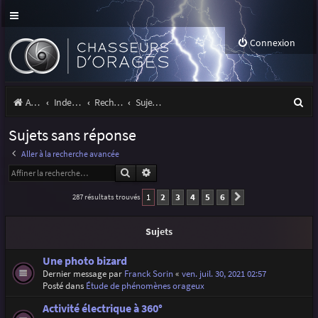
Connexion
R
Accueil
Index du forum
Rechercher
Sujets sans réponse
e
Sujets sans réponse
c
Aller à la recherche avancée
h
Rechercher
Recherche avancée
e
1
2
3
4
5
6
287 résultats trouvés
Suivante
r
c
Sujets
h
Une photo bizard
e
Dernier message par
Franck Sorin
«
ven. juil. 30, 2021 02:57
Posté dans
Étude de phénomènes orageux
r
Activité électrique à 360°