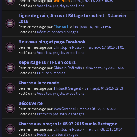
Dernier message par
Will Hien
«
dim. janv. 17, 2016 16:08
Posté dans
Vos sites, projets, expositions
Ligne de grain, Arcus et Sillage turbulent - 3 Janvier
2016
Dernier message par
Florian L
«
lun. janv. 04, 2016 11:54
Posté dans
Récits et photos d'orages
Nouveau blog et page Facebook
Dernier message par
Christophe Russo
«
mar. nov. 17, 2015 21:01
Posté dans
Vos sites, projets, expositions
Reportage sur TF1 en cours
Dernier message par
Ghislain Raffestin
«
dim. sept. 20, 2015 15:07
Posté dans
Culture & médias
Chasse à la tornade
Dernier message par
Thibault Sergent
«
ven. sept. 04, 2015 22:13
Posté dans
Vos sites, projets, expositions
Découverte
Dernier message par
Yves Gwenael
«
mer. août 12, 2015 07:31
Posté dans
Premiers pas sous les orages
Chasse aux orages le 05 07 2015 sur la Bretagne
Dernier message par
Christophe Russo
«
mer. juil. 08, 2015 18:54
Posté dans
Récits et photos d'orages