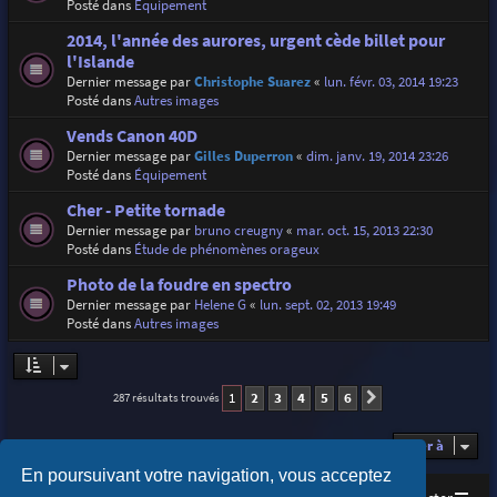
Posté dans
Équipement
2014, l'année des aurores, urgent cède billet pour
l'Islande
Dernier message par
Christophe Suarez
«
lun. févr. 03, 2014 19:23
Posté dans
Autres images
Vends Canon 40D
Dernier message par
Gilles Duperron
«
dim. janv. 19, 2014 23:26
Posté dans
Équipement
Cher - Petite tornade
Dernier message par
bruno creugny
«
mar. oct. 15, 2013 22:30
Posté dans
Étude de phénomènes orageux
Photo de la foudre en spectro
Dernier message par
Helene G
«
lun. sept. 02, 2013 19:49
Posté dans
Autres images
1
2
3
4
5
6
287 résultats trouvés
Suivante
Aller à
En poursuivant votre navigation, vous acceptez