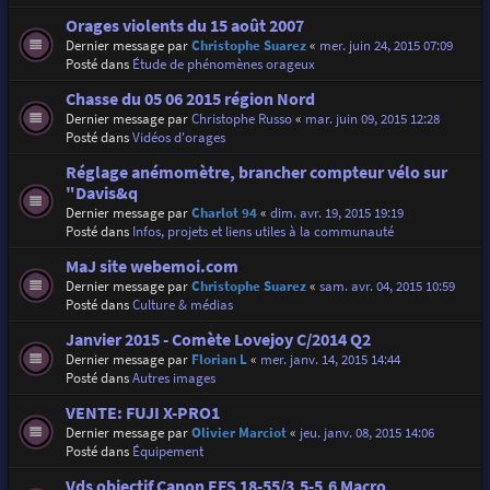
Orages violents du 15 août 2007
Dernier message par
Christophe Suarez
«
mer. juin 24, 2015 07:09
Posté dans
Étude de phénomènes orageux
Chasse du 05 06 2015 région Nord
Dernier message par
Christophe Russo
«
mar. juin 09, 2015 12:28
Posté dans
Vidéos d'orages
Réglage anémomètre, brancher compteur vélo sur
"Davis&q
Dernier message par
Charlot 94
«
dim. avr. 19, 2015 19:19
Posté dans
Infos, projets et liens utiles à la communauté
MaJ site webemoi.com
Dernier message par
Christophe Suarez
«
sam. avr. 04, 2015 10:59
Posté dans
Culture & médias
Janvier 2015 - Comète Lovejoy C/2014 Q2
Dernier message par
Florian L
«
mer. janv. 14, 2015 14:44
Posté dans
Autres images
VENTE: FUJI X-PRO1
Dernier message par
Olivier Marciot
«
jeu. janv. 08, 2015 14:06
Posté dans
Équipement
Vds objectif Canon EFS 18-55/3,5-5,6 Macro