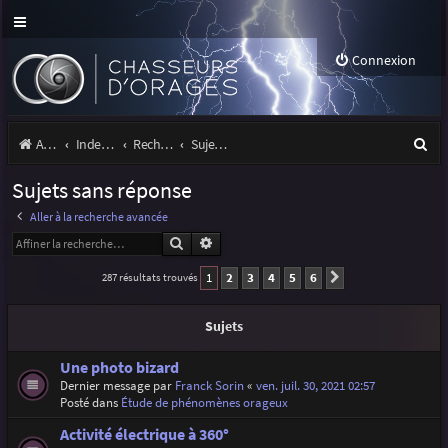
Connexion
R
Accueil
Index du forum
Rechercher
Sujets sans réponse
e
Sujets sans réponse
c
Aller à la recherche avancée
h
Rechercher
Recherche avancée
e
1
2
3
4
5
6
287 résultats trouvés
Suivante
r
c
Sujets
h
Une photo bizard
e
Dernier message par
Franck Sorin
«
ven. juil. 30, 2021 02:57
Posté dans
Étude de phénomènes orageux
r
Activité électrique à 360°