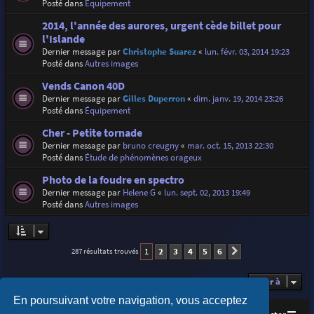
Posté dans
Équipement
2014, l'année des aurores, urgent cède billet pour
l'Islande
Dernier message par
Christophe Suarez
«
lun. févr. 03, 2014 19:23
Posté dans
Autres images
Vends Canon 40D
Dernier message par
Gilles Duperron
«
dim. janv. 19, 2014 23:26
Posté dans
Équipement
Cher - Petite tornade
Dernier message par
bruno creugny
«
mar. oct. 15, 2013 22:30
Posté dans
Étude de phénomènes orageux
Photo de la foudre en spectro
Dernier message par
Helene G
«
lun. sept. 02, 2013 19:49
Posté dans
Autres images
1
2
3
4
5
6
287 résultats trouvés
Suivante
Aller à
En poursuivant votre navigation, vous acceptez