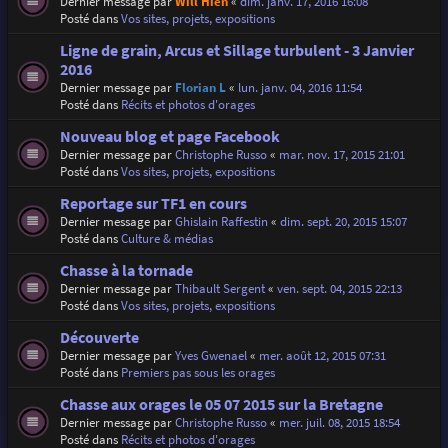
Dernier message par
Will Hien
«
dim. janv. 17, 2016 16:08
Posté dans
Vos sites, projets, expositions
Ligne de grain, Arcus et Sillage turbulent - 3 Janvier
2016
Dernier message par
Florian L
«
lun. janv. 04, 2016 11:54
Posté dans
Récits et photos d'orages
Nouveau blog et page Facebook
Dernier message par
Christophe Russo
«
mar. nov. 17, 2015 21:01
Posté dans
Vos sites, projets, expositions
Reportage sur TF1 en cours
Dernier message par
Ghislain Raffestin
«
dim. sept. 20, 2015 15:07
Posté dans
Culture & médias
Chasse à la tornade
Dernier message par
Thibault Sergent
«
ven. sept. 04, 2015 22:13
Posté dans
Vos sites, projets, expositions
Découverte
Dernier message par
Yves Gwenael
«
mer. août 12, 2015 07:31
Posté dans
Premiers pas sous les orages
Chasse aux orages le 05 07 2015 sur la Bretagne
Dernier message par
Christophe Russo
«
mer. juil. 08, 2015 18:54
Posté dans
Récits et photos d'orages