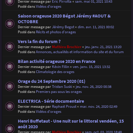
Dernier message par
Eric Pirrotta
«
sam. mai 01, 2021 10:43
Posté dans
Vidéos d'orages
Saison orageuse 2020 Bégot Jérémy #AOUT &
OCTOBRE
Dernier message par
Jérémy Begot
«
dim. avr. 11, 2021 00:02
Posté dans
Récits et photos d'orages
Vers la fin du forum ?
Dernier message par
Mathieu Brochier
«
jeu. janv. 21, 2021 13:20
Posté dans
Annonces, actualités et information du site et du forum
Bilan activité orageuse 2020 en France
Dernier message par
Kévin Fillin
«
ven. janv. 15, 2021 13:32
Posté dans
Climatologie des orages
Orage du 24 Septembre 2020 (01)
Dernier message par
Tristan Suski
«
jeu. nov. 26, 2020 00:38
Posté dans
Premiers pas sous les orages
ELECTRICA - Série documentaire
Dernier message par
Raphaël Proust
«
mar. nov. 24, 2020 02:49
Posté dans
Vidéos d'orages
Henri Buffetaut - Une nuit sur le littoral vendéen, 15
août 2020
Dernier message par
Mathieu Brochier
«
sam. oct. 03, 2020 18:48