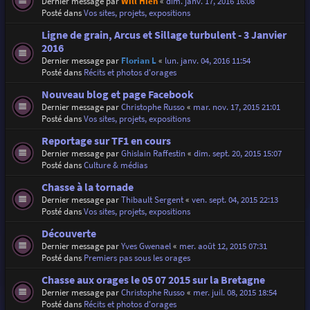
Dernier message par
Will Hien
«
dim. janv. 17, 2016 16:08
Posté dans
Vos sites, projets, expositions
Ligne de grain, Arcus et Sillage turbulent - 3 Janvier
2016
Dernier message par
Florian L
«
lun. janv. 04, 2016 11:54
Posté dans
Récits et photos d'orages
Nouveau blog et page Facebook
Dernier message par
Christophe Russo
«
mar. nov. 17, 2015 21:01
Posté dans
Vos sites, projets, expositions
Reportage sur TF1 en cours
Dernier message par
Ghislain Raffestin
«
dim. sept. 20, 2015 15:07
Posté dans
Culture & médias
Chasse à la tornade
Dernier message par
Thibault Sergent
«
ven. sept. 04, 2015 22:13
Posté dans
Vos sites, projets, expositions
Découverte
Dernier message par
Yves Gwenael
«
mer. août 12, 2015 07:31
Posté dans
Premiers pas sous les orages
Chasse aux orages le 05 07 2015 sur la Bretagne
Dernier message par
Christophe Russo
«
mer. juil. 08, 2015 18:54
Posté dans
Récits et photos d'orages