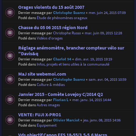
Orages violents du 15 août 2007
Dernier message par
Christophe Suarez
«
mer. juin 24, 2015 07:09
Posté dans
Étude de phénomènes orageux
Chasse du 05 06 2015 région Nord
Dernier message par
Christophe Russo
«
mar. juin 09, 2015 12:28
Posté dans
Vidéos d'orages
Réglage anémomètre, brancher compteur vélo sur
"Davis&q
Dernier message par
Charlot 94
«
dim. avr. 19, 2015 19:19
Posté dans
Infos, projets et liens utiles à la communauté
MaJ site webemoi.com
Dernier message par
Christophe Suarez
«
sam. avr. 04, 2015 10:59
Posté dans
Culture & médias
Janvier 2015 - Comète Lovejoy C/2014 Q2
Dernier message par
Florian L
«
mer. janv. 14, 2015 14:44
Posté dans
Autres images
VENTE: FUJI X-PRO1
Dernier message par
Olivier Marciot
«
jeu. janv. 08, 2015 14:06
Posté dans
Équipement
Vds objectif Canon EFS 18-55/3,5-5,6 Macro