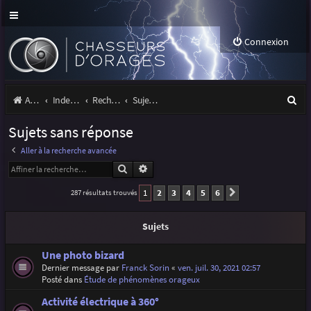
Connexion
R
Accueil
Index du forum
Rechercher
Sujets sans réponse
e
Sujets sans réponse
c
Aller à la recherche avancée
h
Rechercher
Recherche avancée
e
1
2
3
4
5
6
287 résultats trouvés
Suivante
r
c
Sujets
h
Une photo bizard
e
Dernier message par
Franck Sorin
«
ven. juil. 30, 2021 02:57
Posté dans
Étude de phénomènes orageux
r
Activité électrique à 360°