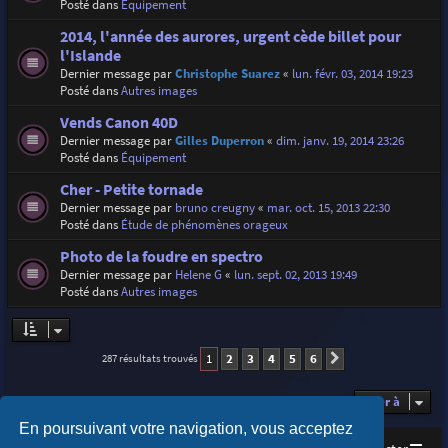
Posté dans
Équipement
2014, l'année des aurores, urgent cède billet pour
l'Islande
Dernier message par
Christophe Suarez
«
lun. févr. 03, 2014 19:23
Posté dans
Autres images
Vends Canon 40D
Dernier message par
Gilles Duperron
«
dim. janv. 19, 2014 23:26
Posté dans
Équipement
Cher - Petite tornade
Dernier message par
bruno creugny
«
mar. oct. 15, 2013 22:30
Posté dans
Étude de phénomènes orageux
Photo de la foudre en spectro
Dernier message par
Helene G
«
lun. sept. 02, 2013 19:49
Posté dans
Autres images
1
2
3
4
5
6
287 résultats trouvés
Suivante
Aller à
En poursuivant votre navigation, vous acceptez