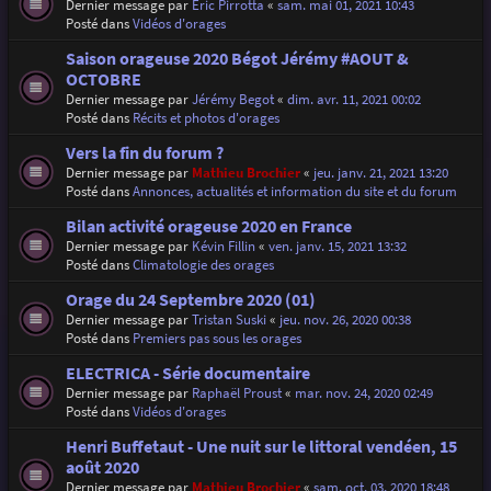
Dernier message par
Eric Pirrotta
«
sam. mai 01, 2021 10:43
Posté dans
Vidéos d'orages
Saison orageuse 2020 Bégot Jérémy #AOUT &
OCTOBRE
Dernier message par
Jérémy Begot
«
dim. avr. 11, 2021 00:02
Posté dans
Récits et photos d'orages
Vers la fin du forum ?
Dernier message par
Mathieu Brochier
«
jeu. janv. 21, 2021 13:20
Posté dans
Annonces, actualités et information du site et du forum
Bilan activité orageuse 2020 en France
Dernier message par
Kévin Fillin
«
ven. janv. 15, 2021 13:32
Posté dans
Climatologie des orages
Orage du 24 Septembre 2020 (01)
Dernier message par
Tristan Suski
«
jeu. nov. 26, 2020 00:38
Posté dans
Premiers pas sous les orages
ELECTRICA - Série documentaire
Dernier message par
Raphaël Proust
«
mar. nov. 24, 2020 02:49
Posté dans
Vidéos d'orages
Henri Buffetaut - Une nuit sur le littoral vendéen, 15
août 2020
Dernier message par
Mathieu Brochier
«
sam. oct. 03, 2020 18:48