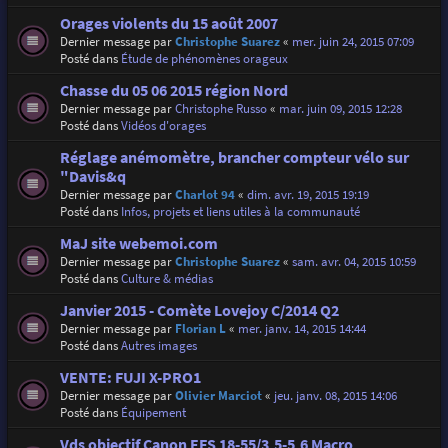
Orages violents du 15 août 2007
Dernier message par
Christophe Suarez
«
mer. juin 24, 2015 07:09
Posté dans
Étude de phénomènes orageux
Chasse du 05 06 2015 région Nord
Dernier message par
Christophe Russo
«
mar. juin 09, 2015 12:28
Posté dans
Vidéos d'orages
Réglage anémomètre, brancher compteur vélo sur
"Davis&q
Dernier message par
Charlot 94
«
dim. avr. 19, 2015 19:19
Posté dans
Infos, projets et liens utiles à la communauté
MaJ site webemoi.com
Dernier message par
Christophe Suarez
«
sam. avr. 04, 2015 10:59
Posté dans
Culture & médias
Janvier 2015 - Comète Lovejoy C/2014 Q2
Dernier message par
Florian L
«
mer. janv. 14, 2015 14:44
Posté dans
Autres images
VENTE: FUJI X-PRO1
Dernier message par
Olivier Marciot
«
jeu. janv. 08, 2015 14:06
Posté dans
Équipement
Vds objectif Canon EFS 18-55/3,5-5,6 Macro