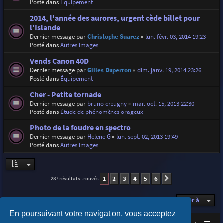
Posté dans
Équipement
2014, l'année des aurores, urgent cède billet pour
l'Islande
Dernier message par
Christophe Suarez
«
lun. févr. 03, 2014 19:23
Posté dans
Autres images
Vends Canon 40D
Dernier message par
Gilles Duperron
«
dim. janv. 19, 2014 23:26
Posté dans
Équipement
Cher - Petite tornade
Dernier message par
bruno creugny
«
mar. oct. 15, 2013 22:30
Posté dans
Étude de phénomènes orageux
Photo de la foudre en spectro
Dernier message par
Helene G
«
lun. sept. 02, 2013 19:49
Posté dans
Autres images
1
2
3
4
5
6
287 résultats trouvés
Suivante
Aller à
En poursuivant votre navigation, vous acceptez