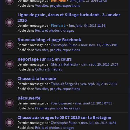
Dernier message par
Will Hien
«
dim. janv. 17, 2016 16:08
Posté dans
Vos sites, projets, expositions
Ligne de grain, Arcus et Sillage turbulent - 3 Janvier
2016
Dernier message par
Florian L
«
lun. janv. 04, 2016 11:54
Posté dans
Récits et photos d'orages
Nouveau blog et page Facebook
Dernier message par
Christophe Russo
«
mar. nov. 17, 2015 21:01
Posté dans
Vos sites, projets, expositions
Reportage sur TF1 en cours
Dernier message par
Ghislain Raffestin
«
dim. sept. 20, 2015 15:07
Posté dans
Culture & médias
Chasse à la tornade
Dernier message par
Thibault Sergent
«
ven. sept. 04, 2015 22:13
Posté dans
Vos sites, projets, expositions
Découverte
Dernier message par
Yves Gwenael
«
mer. août 12, 2015 07:31
Posté dans
Premiers pas sous les orages
Chasse aux orages le 05 07 2015 sur la Bretagne
Dernier message par
Christophe Russo
«
mer. juil. 08, 2015 18:54
Posté dans
Récits et photos d'orages