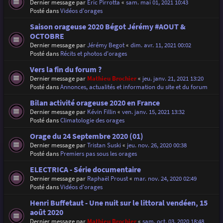
Dernier message par
Eric Pirrotta
«
sam. mai 01, 2021 10:43
Posté dans
Vidéos d'orages
Saison orageuse 2020 Bégot Jérémy #AOUT &
OCTOBRE
Dernier message par
Jérémy Begot
«
dim. avr. 11, 2021 00:02
Posté dans
Récits et photos d'orages
Vers la fin du forum ?
Dernier message par
Mathieu Brochier
«
jeu. janv. 21, 2021 13:20
Posté dans
Annonces, actualités et information du site et du forum
Bilan activité orageuse 2020 en France
Dernier message par
Kévin Fillin
«
ven. janv. 15, 2021 13:32
Posté dans
Climatologie des orages
Orage du 24 Septembre 2020 (01)
Dernier message par
Tristan Suski
«
jeu. nov. 26, 2020 00:38
Posté dans
Premiers pas sous les orages
ELECTRICA - Série documentaire
Dernier message par
Raphaël Proust
«
mar. nov. 24, 2020 02:49
Posté dans
Vidéos d'orages
Henri Buffetaut - Une nuit sur le littoral vendéen, 15
août 2020
Dernier message par
Mathieu Brochier
«
sam. oct. 03, 2020 18:48