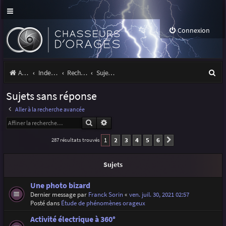
Connexion
R
Accueil
Index du forum
Rechercher
Sujets sans réponse
e
Sujets sans réponse
c
Aller à la recherche avancée
h
Rechercher
Recherche avancée
e
1
2
3
4
5
6
287 résultats trouvés
Suivante
r
c
Sujets
h
Une photo bizard
e
Dernier message par
Franck Sorin
«
ven. juil. 30, 2021 02:57
Posté dans
Étude de phénomènes orageux
r
Activité électrique à 360°