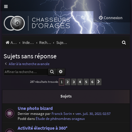
Connexion
R
Accueil
Index du forum
Rechercher
Sujets sans réponse
e
Sujets sans réponse
c
Aller à la recherche avancée
h
Rechercher
Recherche avancée
e
1
2
3
4
5
6
287 résultats trouvés
Suivante
r
c
Sujets
h
Une photo bizard
e
Dernier message par
Franck Sorin
«
ven. juil. 30, 2021 02:57
Posté dans
Étude de phénomènes orageux
r
Activité électrique à 360°