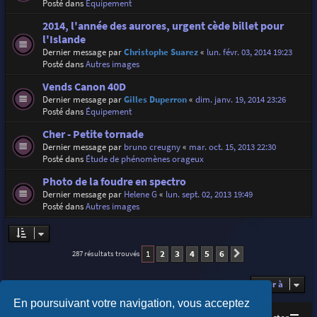
Posté dans
Équipement
2014, l'année des aurores, urgent cède billet pour
l'Islande
Dernier message par
Christophe Suarez
«
lun. févr. 03, 2014 19:23
Posté dans
Autres images
Vends Canon 40D
Dernier message par
Gilles Duperron
«
dim. janv. 19, 2014 23:26
Posté dans
Équipement
Cher - Petite tornade
Dernier message par
bruno creugny
«
mar. oct. 15, 2013 22:30
Posté dans
Étude de phénomènes orageux
Photo de la foudre en spectro
Dernier message par
Helene G
«
lun. sept. 02, 2013 19:49
Posté dans
Autres images
1
2
3
4
5
6
287 résultats trouvés
Suivante
Aller à
En poursuivant votre navigation, vous acceptez