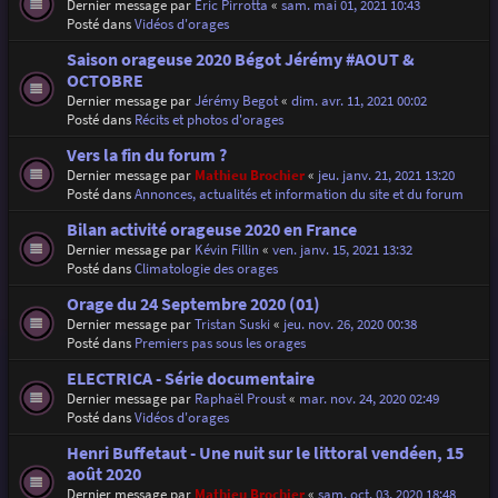
Dernier message par
Eric Pirrotta
«
sam. mai 01, 2021 10:43
Posté dans
Vidéos d'orages
Saison orageuse 2020 Bégot Jérémy #AOUT &
OCTOBRE
Dernier message par
Jérémy Begot
«
dim. avr. 11, 2021 00:02
Posté dans
Récits et photos d'orages
Vers la fin du forum ?
Dernier message par
Mathieu Brochier
«
jeu. janv. 21, 2021 13:20
Posté dans
Annonces, actualités et information du site et du forum
Bilan activité orageuse 2020 en France
Dernier message par
Kévin Fillin
«
ven. janv. 15, 2021 13:32
Posté dans
Climatologie des orages
Orage du 24 Septembre 2020 (01)
Dernier message par
Tristan Suski
«
jeu. nov. 26, 2020 00:38
Posté dans
Premiers pas sous les orages
ELECTRICA - Série documentaire
Dernier message par
Raphaël Proust
«
mar. nov. 24, 2020 02:49
Posté dans
Vidéos d'orages
Henri Buffetaut - Une nuit sur le littoral vendéen, 15
août 2020
Dernier message par
Mathieu Brochier
«
sam. oct. 03, 2020 18:48