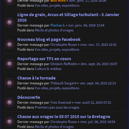
Dernier message par
Will Hien
«
dim. janv. 17, 2016 16:08
Posté dans
Vos sites, projets, expositions
Ligne de grain, Arcus et Sillage turbulent - 3 Janvier
2016
Dernier message par
Florian L
«
lun. janv. 04, 2016 11:54
Posté dans
Récits et photos d'orages
Nouveau blog et page Facebook
Dernier message par
Christophe Russo
«
mar. nov. 17, 2015 21:01
Posté dans
Vos sites, projets, expositions
Reportage sur TF1 en cours
Dernier message par
Ghislain Raffestin
«
dim. sept. 20, 2015 15:07
Posté dans
Culture & médias
Chasse à la tornade
Dernier message par
Thibault Sergent
«
ven. sept. 04, 2015 22:13
Posté dans
Vos sites, projets, expositions
Découverte
Dernier message par
Yves Gwenael
«
mer. août 12, 2015 07:31
Posté dans
Premiers pas sous les orages
Chasse aux orages le 05 07 2015 sur la Bretagne
Dernier message par
Christophe Russo
«
mer. juil. 08, 2015 18:54
Posté dans
Récits et photos d'orages