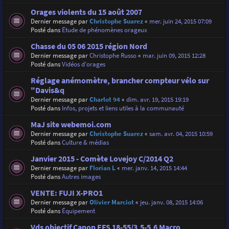
Orages violents du 15 août 2007
Dernier message par
Christophe Suarez
«
mer. juin 24, 2015 07:09
Posté dans
Étude de phénomènes orageux
Chasse du 05 06 2015 région Nord
Dernier message par
Christophe Russo
«
mar. juin 09, 2015 12:28
Posté dans
Vidéos d'orages
Réglage anémomètre, brancher compteur vélo sur
"Davis&q
Dernier message par
Charlot 94
«
dim. avr. 19, 2015 19:19
Posté dans
Infos, projets et liens utiles à la communauté
MaJ site webemoi.com
Dernier message par
Christophe Suarez
«
sam. avr. 04, 2015 10:59
Posté dans
Culture & médias
Janvier 2015 - Comète Lovejoy C/2014 Q2
Dernier message par
Florian L
«
mer. janv. 14, 2015 14:44
Posté dans
Autres images
VENTE: FUJI X-PRO1
Dernier message par
Olivier Marciot
«
jeu. janv. 08, 2015 14:06
Posté dans
Équipement
Vds objectif Canon EFS 18-55/3,5-5,6 Macro