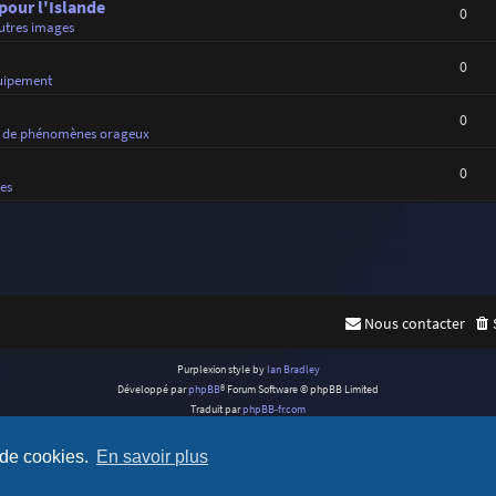
 pour l'Islande
0
utres images
0
uipement
0
 de phénomènes orageux
0
es
Nous contacter
Purplexion style by
Ian Bradley
Développé par
phpBB
® Forum Software © phpBB Limited
Traduit par
phpBB-fr.com
Confidentialité
|
Conditions
 de cookies.
En savoir plus