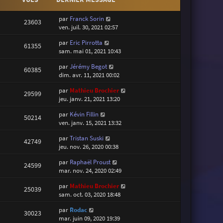
par
Franck Sorin
23603
ven. juil. 30, 2021 02:57
par
Eric Pirrotta
61355
sam. mai 01, 2021 10:43
par
Jérémy Begot
60385
dim. avr. 11, 2021 00:02
par
Mathieu Brochier
29599
jeu. janv. 21, 2021 13:20
par
Kévin Fillin
50214
ven. janv. 15, 2021 13:32
par
Tristan Suski
42749
jeu. nov. 26, 2020 00:38
par
Raphaël Proust
24599
mar. nov. 24, 2020 02:49
par
Mathieu Brochier
25039
sam. oct. 03, 2020 18:48
par
Rodac
30023
mar. juin 09, 2020 19:39