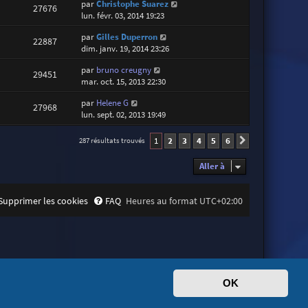
par
Christophe Suarez
27676
lun. févr. 03, 2014 19:23
par
Gilles Duperron
22887
dim. janv. 19, 2014 23:26
par
bruno creugny
29451
mar. oct. 15, 2013 22:30
par
Helene G
27968
lun. sept. 02, 2013 19:49
1
2
3
4
5
6
287 résultats trouvés
Suivante
Aller à
Supprimer les cookies
FAQ
Heures au format
UTC+02:00
OK