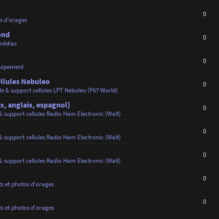
0
os d'orages
ond
0
médias
0
uipement
ellules Nebuleo
0
de & support cellules LPT Nebuleo (P67 World)
s, anglais, espagnol)
0
& support cellules Radio Ham Electronic (Walt)
0
& support cellules Radio Ham Electronic (Walt)
0
& support cellules Radio Ham Electronic (Walt)
0
ts et photos d'orages
0
ts et photos d'orages