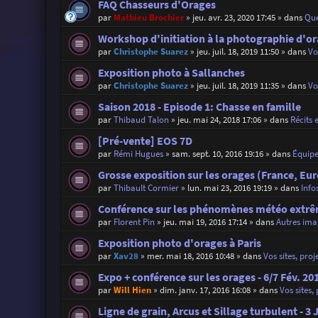
FAQ Chasseurs d'Orages
par
Mathieu Brochier
»
jeu. avr. 23, 2020 17:45
» dans
Que
Workshop d'initiation à la photographie d'o
par
Christophe Suarez
»
jeu. juil. 18, 2019 11:50
» dans
Vo
Exposition photo à Sallanches
par
Christophe Suarez
»
jeu. juil. 18, 2019 11:35
» dans
Vo
Saison 2018 - Episode 1: Chasse en famille
par
Thibaud Talon
»
jeu. mai 24, 2018 17:06
» dans
Récits 
[Pré-vente] EOS 7D
par
Rémi Hugues
»
sam. sept. 10, 2016 19:16
» dans
Équip
Grosse exposition sur les orages (France, Eu
par
Thibault Cormier
»
lun. mai 23, 2016 19:19
» dans
Info
Conférence sur les phénomènes météo extrêm
par
Florent Pin
»
jeu. mai 19, 2016 17:14
» dans
Autres ima
Exposition photo d'orages à Paris
par
Xav28
»
mer. mai 18, 2016 10:48
» dans
Vos sites, proj
Expo + conférence sur les orages - 6/7 Fév. 20
par
Will Hien
»
dim. janv. 17, 2016 16:08
» dans
Vos sites,
Ligne de grain, Arcus et Sillage turbulent - 3 