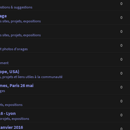
0
stions & suggestions
rage
0
s sites, projets, expositions
0
s sites, projets, expositions
0
et photos d'orages
0
ement
rope, USA)
0
s, projets et liens utiles à la communauté
es, Paris 26 mai
0
ges
0
ets, expositions
16 - Lyon
0
 projets, expositions
Janvier 2016
0