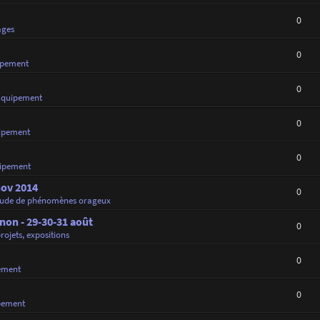
0
ages
0
ipement
0
Équipement
0
ipement
0
ipement
nov 2014
0
tude de phénomènes orageux
on - 29-30-31 août
0
projets, expositions
0
ement
0
pement