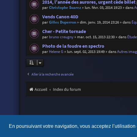
2014, l'année des aurores, urgent cède billet
par
Christophe Suarez
»
lun. févr. 03, 2014 19:23
» dans
A
Vends Canon 40D
par
Gilles Duperron
»
dim. janv. 19, 2014 23:26
» dans
Éq
Cher - Petite tornade
par
bruno creugny
»
mar. oct. 15, 2013 22:30
» dans
Étude
Photo de la foudre en spectro
par
Helene G
»
lun. sept. 02, 2013 19:49
» dans
Autres imag
Aller à la recherche avancée
Accueil
Index du forum
En poursuivant votre navigation, vous acceptez l’utilisation