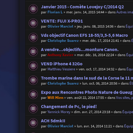
Janvier 2015 - Comète Lovejoy C/2014 Q2
par
Florian L
»
mer. janv. 14, 2015 14:44
» dans
Autres im
VENTE: FUJI X-PRO1
par
Olivier Marciot
»
jeu. janv. 08, 2015 14:06
» dans
Équ
Vds objectif Canon EFS 18-55/3,5-5,6 Macro
par
Christophe Suarez
»
mer. déc. 17, 2014 21:41
» dans
A vendre...objectifs...monture Canon.
par
Anthony Xavier
»
mar. déc. 16, 2014 22:24
» dans
Équ
VEND iPhone 4 32Go
par
Matthieu Vessiere
»
ven. oct. 17, 2014 14:32
» dans
Équ
Trombe marine dans le sud de la Corse le 11 
par
Christophe Suarez
»
lun. oct. 06, 2014 20:56
» dans
É
Expo aux Rencontres Photo Nature de Gueugn
par
Will Hien
»
ven. août 22, 2014 17:55
» dans
Vos sites, 
Changement de Pc, le pied!
par
Yannick Morey
»
dim. avr. 27, 2014 23:18
» dans
Équip
ACH 5dmkII
par
Olivier Marciot
»
lun. avr. 14, 2014 11:21
» dans
Équi