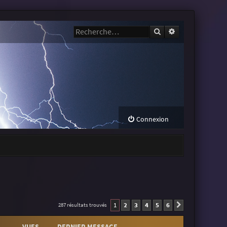
Rechercher
Recherche avanc
Connexion
1
2
3
4
5
6
287 résultats trouvés
Suivante
VUES
DERNIER MESSAGE