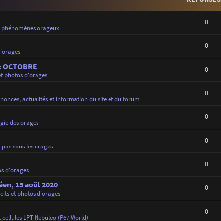
0
e phénomènes orageux
0
d'orages
 & OCTOBRE
0
et photos d'orages
0
nonces, actualités et information du site et du forum
0
gie des orages
0
 pas sous les orages
0
os d'orages
déen, 15 août 2020
0
cits et photos d'orages
0
 cellules LPT Nebuleo (P67 World)