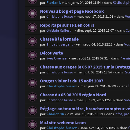
par
Florian L
»
lun. janv. 04, 2016 11:54
» dans
Récits et p
Nouveau blog et page Facebook
par
Christophe Russo
»
mar. nov. 17, 2015 21:01
» dans
Vos
Reportage sur TF1 en cours
par
Ghislain Raffestin
»
dim. sept. 20, 2015 15:07
» dans
Cu
Chasse à la tornade
par
Thibault Sergent
»
ven. sept. 04, 2015 22:13
» dans
Vos 
Découverte
par
Yves Gwenael
»
mer. août 12, 2015 07:31
» dans
Premie
Chasse aux orages le 05 07 2015 sur la Bretag
par
Christophe Russo
»
mer. juil. 08, 2015 18:54
» dans
Réci
Orages violents du 15 août 2007
par
Christophe Suarez
»
mer. juin 24, 2015 07:09
» dans
É
Chasse du 05 06 2015 région Nord
par
Christophe Russo
»
mar. juin 09, 2015 12:28
» dans
Vid
Réglage anémomètre, brancher compteur vé
par
Charlot 94
»
dim. avr. 19, 2015 19:19
» dans
Infos, pro
MaJ site webemoi.com
par
Christophe Suarez
»
sam. avr. 04, 2015 10:59
» dans
C