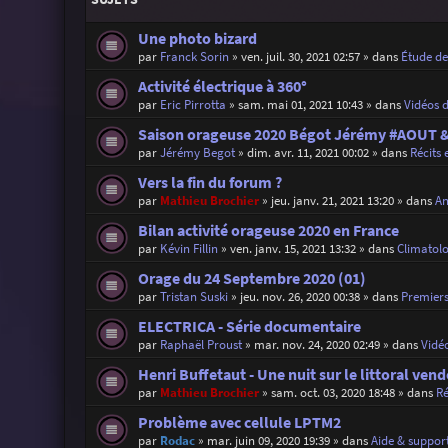
Une photo bizard
par
Franck Sorin
»
ven. juil. 30, 2021 02:57
» dans
Étude d
Activité électrique à 360°
par
Eric Pirrotta
»
sam. mai 01, 2021 10:43
» dans
Vidéos 
Saison orageuse 2020 Bégot Jérémy #AOUT
par
Jérémy Begot
»
dim. avr. 11, 2021 00:02
» dans
Récits 
Vers la fin du forum ?
par
Mathieu Brochier
»
jeu. janv. 21, 2021 13:20
» dans
An
Bilan activité orageuse 2020 en France
par
Kévin Fillin
»
ven. janv. 15, 2021 13:32
» dans
Climatolo
Orage du 24 Septembre 2020 (01)
par
Tristan Suski
»
jeu. nov. 26, 2020 00:38
» dans
Premiers
ELECTRICA - Série documentaire
par
Raphaël Proust
»
mar. nov. 24, 2020 02:49
» dans
Vidé
Henri Buffetaut - Une nuit sur le littoral ven
par
Mathieu Brochier
»
sam. oct. 03, 2020 18:48
» dans
Ré
Problème avec cellule LPTM2
par
Rodac
»
mar. juin 09, 2020 19:39
» dans
Aide & support