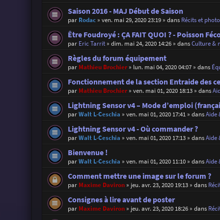
Saison 2016 - MAJ Début de Saison
par
Rodac
»
ven. mai 29, 2020 23:19
» dans
Récits et phot
Être Foudroyé : ÇA FAIT QUOI ? - Poisson Féc
par
Eric Tarrit
»
dim. mai 24, 2020 14:26
» dans
Culture & 
Règles du forum équipement
par
Mathieu Brochier
»
lun. mai 04, 2020 04:07
» dans
Éq
Fonctionnement de la section Entraide des c
par
Mathieu Brochier
»
ven. mai 01, 2020 18:13
» dans
Ai
Lightning Sensor v4 – Mode d’emploi (françai
par
Walt L-Ceschia
»
ven. mai 01, 2020 17:41
» dans
Aide 
Lightning Sensor v4 - Où commander ?
par
Walt L-Ceschia
»
ven. mai 01, 2020 17:13
» dans
Aide 
Bienvenue !
par
Walt L-Ceschia
»
ven. mai 01, 2020 11:10
» dans
Aide 
Comment mettre une image sur le forum ?
par
Maxime Daviron
»
jeu. avr. 23, 2020 19:13
» dans
Réci
Consignes à lire avant de poster
par
Maxime Daviron
»
jeu. avr. 23, 2020 18:26
» dans
Réci