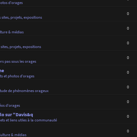
hotos d'orages
0
 sites, projets, expositions
0
lture & médias
0
sites, projets, expositions
0
rs pas sous les orages
ne
0
ts et photos d'orages
0
tude de phénomènes orageux
0
éos d'orages
lo sur "Davis&q
0
jets et liens utiles à la communauté
0
ulture & médias