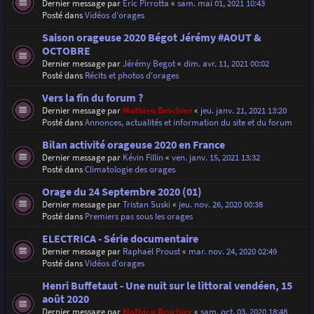
Dernier message par
Eric Pirrotta
«
sam. mai 01, 2021 10:43
Posté dans
Vidéos d'orages
Saison orageuse 2020 Bégot Jérémy #AOUT &
OCTOBRE
Dernier message par
Jérémy Begot
«
dim. avr. 11, 2021 00:02
Posté dans
Récits et photos d'orages
Vers la fin du forum ?
Dernier message par
Mathieu Brochier
«
jeu. janv. 21, 2021 13:20
Posté dans
Annonces, actualités et information du site et du forum
Bilan activité orageuse 2020 en France
Dernier message par
Kévin Fillin
«
ven. janv. 15, 2021 13:32
Posté dans
Climatologie des orages
Orage du 24 Septembre 2020 (01)
Dernier message par
Tristan Suski
«
jeu. nov. 26, 2020 00:38
Posté dans
Premiers pas sous les orages
ELECTRICA - Série documentaire
Dernier message par
Raphaël Proust
«
mar. nov. 24, 2020 02:49
Posté dans
Vidéos d'orages
Henri Buffetaut - Une nuit sur le littoral vendéen, 15
août 2020
Dernier message par
Mathieu Brochier
«
sam. oct. 03, 2020 18:48