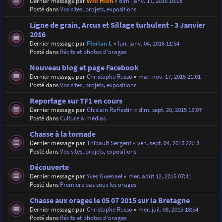
Dernier message par
Will Hien
«
dim. janv. 17, 2016 16:08
Posté dans
Vos sites, projets, expositions
Ligne de grain, Arcus et Sillage turbulent - 3 Janvier
2016
Dernier message par
Florian L
«
lun. janv. 04, 2016 11:54
Posté dans
Récits et photos d'orages
Nouveau blog et page Facebook
Dernier message par
Christophe Russo
«
mar. nov. 17, 2015 21:01
Posté dans
Vos sites, projets, expositions
Reportage sur TF1 en cours
Dernier message par
Ghislain Raffestin
«
dim. sept. 20, 2015 15:07
Posté dans
Culture & médias
Chasse à la tornade
Dernier message par
Thibault Sergent
«
ven. sept. 04, 2015 22:13
Posté dans
Vos sites, projets, expositions
Découverte
Dernier message par
Yves Gwenael
«
mer. août 12, 2015 07:31
Posté dans
Premiers pas sous les orages
Chasse aux orages le 05 07 2015 sur la Bretagne
Dernier message par
Christophe Russo
«
mer. juil. 08, 2015 18:54
Posté dans
Récits et photos d'orages