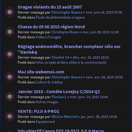
Orages violents du 15 août 2007
Dernier message par
Christophe Suarez
«
mer. juin 24, 2015 07:09
Posté dans
Étude de phénomènes orageux
Chasse du 05 06 2015 région Nord
Dernier message par
Christophe Russo
«
mar. juin 09, 2015 12:28
Posté dans
Vidéos d'orages
Réglage anémomètre, brancher compteur vélo sur
"Davis&q
Dernier message par
Charlot 94
«
dim. avr. 19, 2015 19:19
Posté dans
Infos, projets et liens utiles à la communauté
MaJ site webemoi.com
Dernier message par
Christophe Suarez
«
sam. avr. 04, 2015 10:59
Posté dans
Culture & médias
Janvier 2015 - Comète Lovejoy C/2014 Q2
Dernier message par
Florian L
«
mer. janv. 14, 2015 14:44
Posté dans
Autres images
VENTE: FUJI X-PRO1
Dernier message par
Olivier Marciot
«
jeu. janv. 08, 2015 14:06
Posté dans
Équipement
Vds objectif Canon EFS 18-55/3,5-5,6 Macro