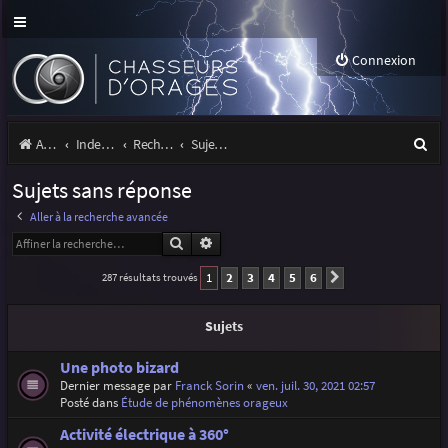
Connexion
R
Accueil
Index du forum
Rechercher
Sujets sans réponse
e
Sujets sans réponse
c
Aller à la recherche avancée
h
Rechercher
Recherche avancée
e
1
2
3
4
5
6
287 résultats trouvés
Suivante
r
c
Sujets
h
Une photo bizard
e
Dernier message par
Franck Sorin
«
ven. juil. 30, 2021 02:57
Posté dans
Étude de phénomènes orageux
r
Activité électrique à 360°