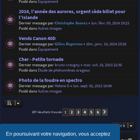
Posté dans
Équipement
2014, l'année des aurores, urgent cède billet pour
l'Islande
Dernier message par
Christophe Suarez
«
lun. févr. 03, 2014 19:23
Posté dans
Autres images
Vends Canon 40D
Dernier message par
Gilles Duperron
«
dim. janv. 19, 2014 23:26
Posté dans
Équipement
Cher - Petite tornade
Dernier message par
bruno creugny
«
mar. oct. 15, 2013 22:30
Posté dans
Étude de phénomènes orageux
Photo de la foudre en spectro
Dernier message par
Helene G
«
lun. sept. 02, 2013 19:49
Posté dans
Autres images
1
2
3
4
5
6
287 résultats trouvés
Suivante
Aller à
En poursuivant votre navigation, vous acceptez