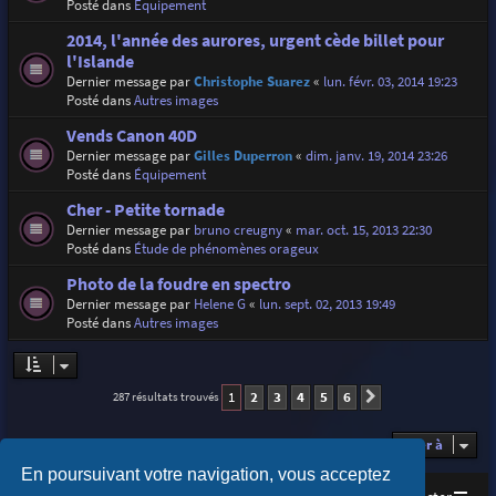
Posté dans
Équipement
2014, l'année des aurores, urgent cède billet pour
l'Islande
Dernier message par
Christophe Suarez
«
lun. févr. 03, 2014 19:23
Posté dans
Autres images
Vends Canon 40D
Dernier message par
Gilles Duperron
«
dim. janv. 19, 2014 23:26
Posté dans
Équipement
Cher - Petite tornade
Dernier message par
bruno creugny
«
mar. oct. 15, 2013 22:30
Posté dans
Étude de phénomènes orageux
Photo de la foudre en spectro
Dernier message par
Helene G
«
lun. sept. 02, 2013 19:49
Posté dans
Autres images
1
2
3
4
5
6
287 résultats trouvés
Suivante
Aller à
En poursuivant votre navigation, vous acceptez