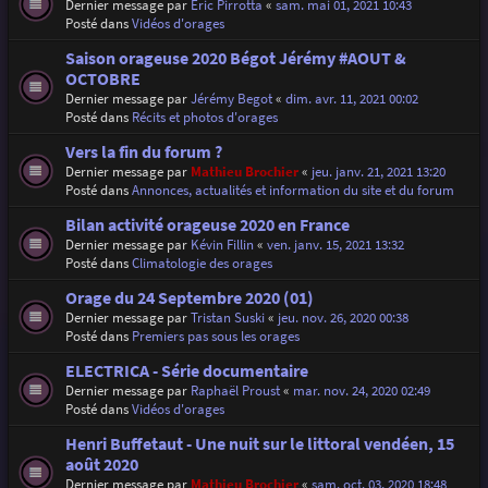
Dernier message par
Eric Pirrotta
«
sam. mai 01, 2021 10:43
Posté dans
Vidéos d'orages
Saison orageuse 2020 Bégot Jérémy #AOUT &
OCTOBRE
Dernier message par
Jérémy Begot
«
dim. avr. 11, 2021 00:02
Posté dans
Récits et photos d'orages
Vers la fin du forum ?
Dernier message par
Mathieu Brochier
«
jeu. janv. 21, 2021 13:20
Posté dans
Annonces, actualités et information du site et du forum
Bilan activité orageuse 2020 en France
Dernier message par
Kévin Fillin
«
ven. janv. 15, 2021 13:32
Posté dans
Climatologie des orages
Orage du 24 Septembre 2020 (01)
Dernier message par
Tristan Suski
«
jeu. nov. 26, 2020 00:38
Posté dans
Premiers pas sous les orages
ELECTRICA - Série documentaire
Dernier message par
Raphaël Proust
«
mar. nov. 24, 2020 02:49
Posté dans
Vidéos d'orages
Henri Buffetaut - Une nuit sur le littoral vendéen, 15
août 2020
Dernier message par
Mathieu Brochier
«
sam. oct. 03, 2020 18:48