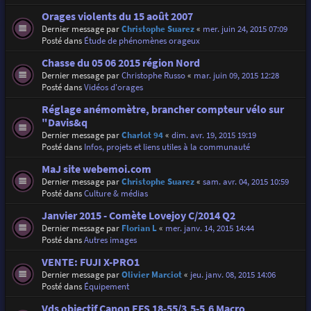
Orages violents du 15 août 2007
Dernier message par
Christophe Suarez
«
mer. juin 24, 2015 07:09
Posté dans
Étude de phénomènes orageux
Chasse du 05 06 2015 région Nord
Dernier message par
Christophe Russo
«
mar. juin 09, 2015 12:28
Posté dans
Vidéos d'orages
Réglage anémomètre, brancher compteur vélo sur
"Davis&q
Dernier message par
Charlot 94
«
dim. avr. 19, 2015 19:19
Posté dans
Infos, projets et liens utiles à la communauté
MaJ site webemoi.com
Dernier message par
Christophe Suarez
«
sam. avr. 04, 2015 10:59
Posté dans
Culture & médias
Janvier 2015 - Comète Lovejoy C/2014 Q2
Dernier message par
Florian L
«
mer. janv. 14, 2015 14:44
Posté dans
Autres images
VENTE: FUJI X-PRO1
Dernier message par
Olivier Marciot
«
jeu. janv. 08, 2015 14:06
Posté dans
Équipement
Vds objectif Canon EFS 18-55/3,5-5,6 Macro