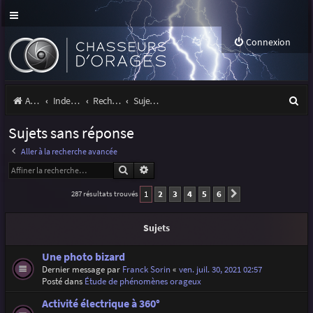
Connexion
R
Accueil
Index du forum
Rechercher
Sujets sans réponse
e
Sujets sans réponse
c
Aller à la recherche avancée
h
Rechercher
Recherche avancée
e
1
2
3
4
5
6
287 résultats trouvés
Suivante
r
c
Sujets
h
Une photo bizard
e
Dernier message par
Franck Sorin
«
ven. juil. 30, 2021 02:57
Posté dans
Étude de phénomènes orageux
r
Activité électrique à 360°