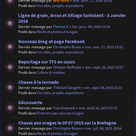
Dernier message par
Will Hien
«
dim. janv. 17, 2016 16:08
Posté dans
Vos sites, projets, expositions
Ligne de grain, Arcus et Sillage turbulent - 3 Janvier
2016
Dernier message par
Florian L
«
lun. janv. 04, 2016 11:54
Posté dans
Récits et photos d'orages
Nouveau blog et page Facebook
Dernier message par
Christophe Russo
«
mar. nov. 17, 2015 21:01
Posté dans
Vos sites, projets, expositions
Reportage sur TF1 en cours
Dernier message par
Ghislain Raffestin
«
dim. sept. 20, 2015 15:07
Posté dans
Culture & médias
Chasse à la tornade
Dernier message par
Thibault Sergent
«
ven. sept. 04, 2015 22:13
Posté dans
Vos sites, projets, expositions
Découverte
Dernier message par
Yves Gwenael
«
mer. août 12, 2015 07:31
Posté dans
Premiers pas sous les orages
Chasse aux orages le 05 07 2015 sur la Bretagne
Dernier message par
Christophe Russo
«
mer. juil. 08, 2015 18:54
Posté dans
Récits et photos d'orages