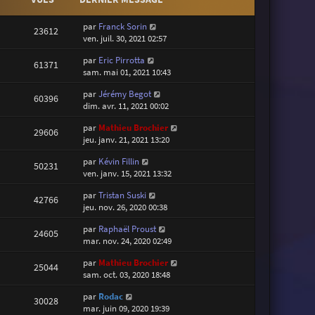
par
Franck Sorin
23612
ven. juil. 30, 2021 02:57
par
Eric Pirrotta
61371
sam. mai 01, 2021 10:43
par
Jérémy Begot
60396
dim. avr. 11, 2021 00:02
par
Mathieu Brochier
29606
jeu. janv. 21, 2021 13:20
par
Kévin Fillin
50231
ven. janv. 15, 2021 13:32
par
Tristan Suski
42766
jeu. nov. 26, 2020 00:38
par
Raphaël Proust
24605
mar. nov. 24, 2020 02:49
par
Mathieu Brochier
25044
sam. oct. 03, 2020 18:48
par
Rodac
30028
mar. juin 09, 2020 19:39