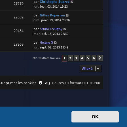
par
Christophe Suarez
27679
lun. févr. 03, 2014 19:23
par
Gilles Duperron
22889
dim. janv. 19, 2014 23:26
par
bruno creugny
29454
mar. oct. 15, 2013 22:30
par
Helene G
27969
lun. sept. 02, 2013 19:49
1
2
3
4
5
6
287 résultats trouvés
Suivante
Aller à
Supprimer les cookies
FAQ
Heures au format
UTC+02:00
OK