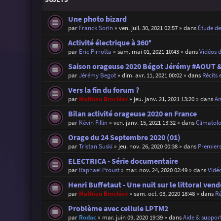
Une photo bizard
par
Franck Sorin
»
ven. juil. 30, 2021 02:57
» dans
Étude d
Activité électrique à 360°
par
Eric Pirrotta
»
sam. mai 01, 2021 10:43
» dans
Vidéos 
Saison orageuse 2020 Bégot Jérémy #AOUT
par
Jérémy Begot
»
dim. avr. 11, 2021 00:02
» dans
Récits 
Vers la fin du forum ?
par
Mathieu Brochier
»
jeu. janv. 21, 2021 13:20
» dans
An
Bilan activité orageuse 2020 en France
par
Kévin Fillin
»
ven. janv. 15, 2021 13:32
» dans
Climatolo
Orage du 24 Septembre 2020 (01)
par
Tristan Suski
»
jeu. nov. 26, 2020 00:38
» dans
Premiers
ELECTRICA - Série documentaire
par
Raphaël Proust
»
mar. nov. 24, 2020 02:49
» dans
Vidé
Henri Buffetaut - Une nuit sur le littoral ven
par
Mathieu Brochier
»
sam. oct. 03, 2020 18:48
» dans
Ré
Problème avec cellule LPTM2
par
Rodac
»
mar. juin 09, 2020 19:39
» dans
Aide & support