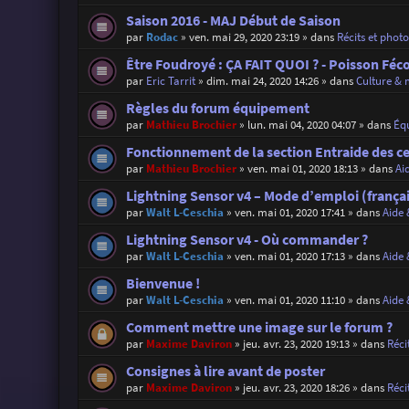
Saison 2016 - MAJ Début de Saison
par
Rodac
»
ven. mai 29, 2020 23:19
» dans
Récits et phot
Être Foudroyé : ÇA FAIT QUOI ? - Poisson Féc
par
Eric Tarrit
»
dim. mai 24, 2020 14:26
» dans
Culture & 
Règles du forum équipement
par
Mathieu Brochier
»
lun. mai 04, 2020 04:07
» dans
Éq
Fonctionnement de la section Entraide des c
par
Mathieu Brochier
»
ven. mai 01, 2020 18:13
» dans
Ai
Lightning Sensor v4 – Mode d’emploi (françai
par
Walt L-Ceschia
»
ven. mai 01, 2020 17:41
» dans
Aide 
Lightning Sensor v4 - Où commander ?
par
Walt L-Ceschia
»
ven. mai 01, 2020 17:13
» dans
Aide 
Bienvenue !
par
Walt L-Ceschia
»
ven. mai 01, 2020 11:10
» dans
Aide 
Comment mettre une image sur le forum ?
par
Maxime Daviron
»
jeu. avr. 23, 2020 19:13
» dans
Réci
Consignes à lire avant de poster
par
Maxime Daviron
»
jeu. avr. 23, 2020 18:26
» dans
Réci