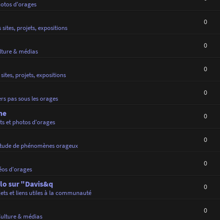
hotos d'orages
0
 sites, projets, expositions
0
lture & médias
0
sites, projets, expositions
0
rs pas sous les orages
ne
0
ts et photos d'orages
0
tude de phénomènes orageux
0
éos d'orages
lo sur "Davis&q
0
jets et liens utiles à la communauté
0
ulture & médias