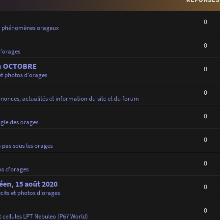
0
e phénomènes orageux
0
d'orages
 & OCTOBRE
0
et photos d'orages
0
nonces, actualités et information du site et du forum
0
gie des orages
0
 pas sous les orages
0
os d'orages
déen, 15 août 2020
0
cits et photos d'orages
0
 cellules LPT Nebuleo (P67 World)