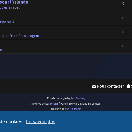
 pour l'Islande
0
utres images
0
uipement
0
 de phénomènes orageux
0
es
Nous contacter
Purplexion style by
Ian Bradley
Développé par
phpBB
® Forum Software © phpBB Limited
Traduit par
phpBB-fr.com
Confidentialité
|
Conditions
 de cookies.
En savoir plus