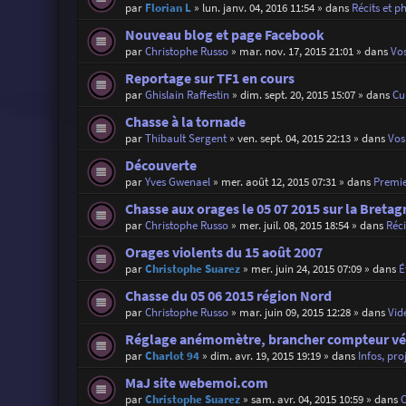
par
Florian L
»
lun. janv. 04, 2016 11:54
» dans
Récits et p
Nouveau blog et page Facebook
par
Christophe Russo
»
mar. nov. 17, 2015 21:01
» dans
Vos
Reportage sur TF1 en cours
par
Ghislain Raffestin
»
dim. sept. 20, 2015 15:07
» dans
Cu
Chasse à la tornade
par
Thibault Sergent
»
ven. sept. 04, 2015 22:13
» dans
Vos 
Découverte
par
Yves Gwenael
»
mer. août 12, 2015 07:31
» dans
Premie
Chasse aux orages le 05 07 2015 sur la Bretag
par
Christophe Russo
»
mer. juil. 08, 2015 18:54
» dans
Réci
Orages violents du 15 août 2007
par
Christophe Suarez
»
mer. juin 24, 2015 07:09
» dans
É
Chasse du 05 06 2015 région Nord
par
Christophe Russo
»
mar. juin 09, 2015 12:28
» dans
Vid
Réglage anémomètre, brancher compteur vé
par
Charlot 94
»
dim. avr. 19, 2015 19:19
» dans
Infos, pro
MaJ site webemoi.com
par
Christophe Suarez
»
sam. avr. 04, 2015 10:59
» dans
C