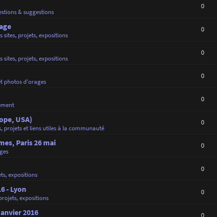
0
stions & suggestions
rage
0
s sites, projets, expositions
0
s sites, projets, expositions
0
et photos d'orages
0
ement
rope, USA)
0
s, projets et liens utiles à la communauté
es, Paris 26 mai
0
ges
0
ets, expositions
16 - Lyon
0
 projets, expositions
Janvier 2016
0