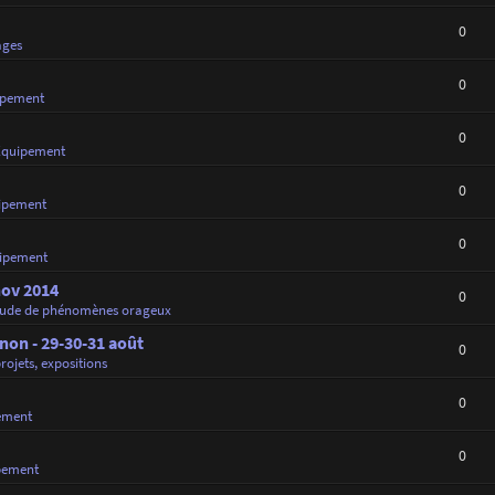
0
ages
0
ipement
0
Équipement
0
ipement
0
ipement
nov 2014
0
tude de phénomènes orageux
on - 29-30-31 août
0
projets, expositions
0
ement
0
pement