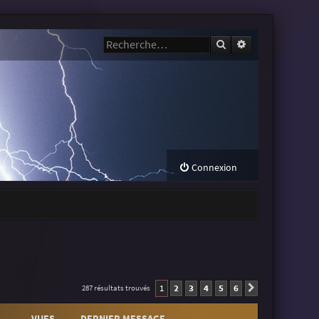
Rechercher
Recherche avanc
Connexion
1
2
3
4
5
6
287 résultats trouvés
Suivante
VUES
DERNIER MESSAGE