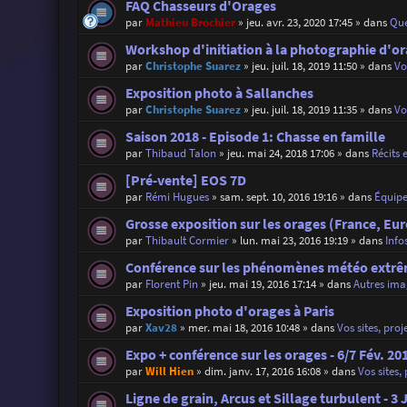
FAQ Chasseurs d'Orages
par
Mathieu Brochier
»
jeu. avr. 23, 2020 17:45
» dans
Que
Workshop d'initiation à la photographie d'o
par
Christophe Suarez
»
jeu. juil. 18, 2019 11:50
» dans
Vo
Exposition photo à Sallanches
par
Christophe Suarez
»
jeu. juil. 18, 2019 11:35
» dans
Vo
Saison 2018 - Episode 1: Chasse en famille
par
Thibaud Talon
»
jeu. mai 24, 2018 17:06
» dans
Récits 
[Pré-vente] EOS 7D
par
Rémi Hugues
»
sam. sept. 10, 2016 19:16
» dans
Équip
Grosse exposition sur les orages (France, Eu
par
Thibault Cormier
»
lun. mai 23, 2016 19:19
» dans
Info
Conférence sur les phénomènes météo extrêm
par
Florent Pin
»
jeu. mai 19, 2016 17:14
» dans
Autres ima
Exposition photo d'orages à Paris
par
Xav28
»
mer. mai 18, 2016 10:48
» dans
Vos sites, proj
Expo + conférence sur les orages - 6/7 Fév. 20
par
Will Hien
»
dim. janv. 17, 2016 16:08
» dans
Vos sites,
Ligne de grain, Arcus et Sillage turbulent - 3 