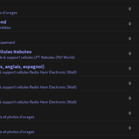
0
os d'orages
ond
0
médias
0
uipement
ellules Nebuleo
0
de & support cellules LPT Nebuleo (P67 World)
s, anglais, espagnol)
0
& support cellules Radio Ham Electronic (Walt)
0
& support cellules Radio Ham Electronic (Walt)
0
& support cellules Radio Ham Electronic (Walt)
0
ts et photos d'orages
0
ts et photos d'orages