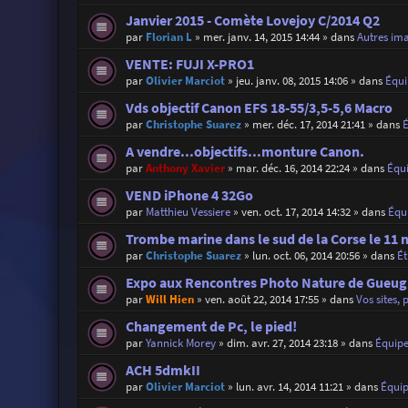
Janvier 2015 - Comète Lovejoy C/2014 Q2
par
Florian L
»
mer. janv. 14, 2015 14:44
» dans
Autres im
VENTE: FUJI X-PRO1
par
Olivier Marciot
»
jeu. janv. 08, 2015 14:06
» dans
Équ
Vds objectif Canon EFS 18-55/3,5-5,6 Macro
par
Christophe Suarez
»
mer. déc. 17, 2014 21:41
» dans
A vendre...objectifs...monture Canon.
par
Anthony Xavier
»
mar. déc. 16, 2014 22:24
» dans
Équ
VEND iPhone 4 32Go
par
Matthieu Vessiere
»
ven. oct. 17, 2014 14:32
» dans
Équ
Trombe marine dans le sud de la Corse le 11 
par
Christophe Suarez
»
lun. oct. 06, 2014 20:56
» dans
É
Expo aux Rencontres Photo Nature de Gueugn
par
Will Hien
»
ven. août 22, 2014 17:55
» dans
Vos sites, 
Changement de Pc, le pied!
par
Yannick Morey
»
dim. avr. 27, 2014 23:18
» dans
Équip
ACH 5dmkII
par
Olivier Marciot
»
lun. avr. 14, 2014 11:21
» dans
Équi