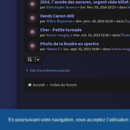
2014, l'année des aurores, urgent cède billet
par
Christophe Suarez
»
lun. févr. 03, 2014 19:23
» dans
A
Vends Canon 40D
par
Gilles Duperron
»
dim. janv. 19, 2014 23:26
» dans
Éq
Cher - Petite tornade
par
bruno creugny
»
mar. oct. 15, 2013 22:30
» dans
Étude
Photo de la foudre en spectro
par
Helene G
»
lun. sept. 02, 2013 19:49
» dans
Autres imag
Aller à la recherche avancée
Accueil
Index du forum
En poursuivant votre navigation, vous acceptez l’utilisation