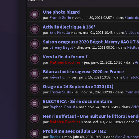
Une photo bizard
par
Franck Sorin
»
ven. juil. 30, 2021 02:57
» dans
Étude d
Activité électrique à 360°
par
Eric Pirrotta
»
sam. mai 01, 2021 10:43
» dans
Vidéos 
Saison orageuse 2020 Bégot Jérémy #AOUT
par
Jérémy Begot
»
dim. avr. 11, 2021 00:02
» dans
Récits 
Vers la fin du forum ?
par
Mathieu Brochier
»
jeu. janv. 21, 2021 13:20
» dans
An
Bilan activité orageuse 2020 en France
par
Kévin Fillin
»
ven. janv. 15, 2021 13:32
» dans
Climatolo
Orage du 24 Septembre 2020 (01)
par
Tristan Suski
»
jeu. nov. 26, 2020 00:38
» dans
Premiers
ELECTRICA - Série documentaire
par
Raphaël Proust
»
mar. nov. 24, 2020 02:49
» dans
Vidé
Henri Buffetaut - Une nuit sur le littoral ven
par
Mathieu Brochier
»
sam. oct. 03, 2020 18:48
» dans
Ré
Problème avec cellule LPTM2
par
Rodac
»
mar. juin 09, 2020 19:39
» dans
Aide & support