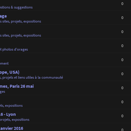
0
stions & suggestions
rage
0
s sites, projets, expositions
0
s sites, projets, expositions
0
et photos d'orages
0
ement
rope, USA)
0
s, projets et liens utiles à la communauté
es, Paris 26 mai
0
ges
0
ets, expositions
16 - Lyon
0
 projets, expositions
Janvier 2016
0