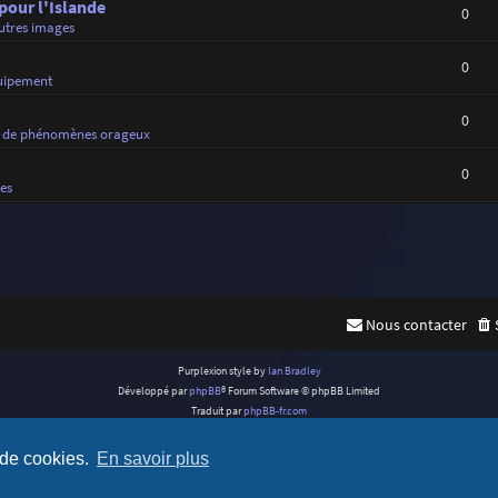
 pour l'Islande
0
utres images
0
uipement
0
 de phénomènes orageux
0
es
Nous contacter
Purplexion style by
Ian Bradley
Développé par
phpBB
® Forum Software © phpBB Limited
Traduit par
phpBB-fr.com
Confidentialité
|
Conditions
 de cookies.
En savoir plus