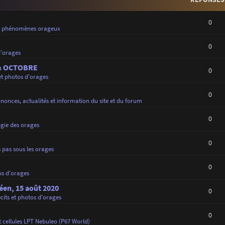
0
e phénomènes orageux
0
d'orages
 & OCTOBRE
0
et photos d'orages
0
nonces, actualités et information du site et du forum
0
gie des orages
0
 pas sous les orages
0
os d'orages
déen, 15 août 2020
0
cits et photos d'orages
0
 cellules LPT Nebuleo (P67 World)