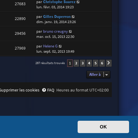
par
Christophe Suarez
27683
lun. févr. 03, 2014 19:23
par
Gilles Duperron
22890
dim. janv. 19, 2014 23:26
par
bruno creugny
29456
mar. oct. 15, 2013 22:30
par
Helene G
27969
lun. sept. 02, 2013 19:49
1
2
3
4
5
6
287 résultats trouvés
Suivante
Aller à
Supprimer les cookies
FAQ
Heures au format
UTC+02:00
OK