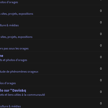
hotos d'orages
0
 sites, projets, expositions
0
lture & médias
0
sites, projets, expositions
0
rs pas sous les orages
ne
0
ts et photos d'orages
0
tude de phénomènes orageux
0
éos d'orages
lo sur "Davis&q
0
jets et liens utiles à la communauté
0
ulture & médias