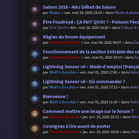
Saison 2016 - MAJ Début de Saison
par
Rodac
»
ven. mai 29, 2020 23:19
» dans
Récits et phot
Être Foudroyé : ÇA FAIT QUOI ? - Poisson Féc
par
Eric Tarrit
»
dim. mai 24, 2020 14:26
» dans
Culture & 
Règles du forum équipement
par
Mathieu Brochier
»
lun. mai 04, 2020 04:07
» dans
Éq
Fonctionnement de la section Entraide des c
par
Mathieu Brochier
»
ven. mai 01, 2020 18:13
» dans
Ai
Lightning Sensor v4 – Mode d’emploi (françai
par
Walt L-Ceschia
»
ven. mai 01, 2020 17:41
» dans
Aide 
Lightning Sensor v4 - Où commander ?
par
Walt L-Ceschia
»
ven. mai 01, 2020 17:13
» dans
Aide 
Bienvenue !
par
Walt L-Ceschia
»
ven. mai 01, 2020 11:10
» dans
Aide 
Comment mettre une image sur le forum ?
par
Maxime Daviron
»
jeu. avr. 23, 2020 19:13
» dans
Réci
Consignes à lire avant de poster
par
Maxime Daviron
»
jeu. avr. 23, 2020 18:26
» dans
Réci