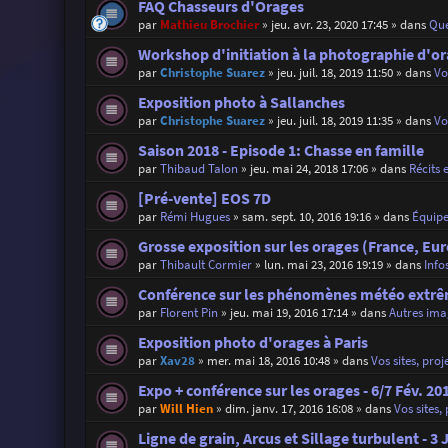
FAQ Chasseurs d'Orages
par
Mathieu Brochier
»
jeu. avr. 23, 2020 17:45
» dans
Que
Workshop d'initiation à la photographie d'o
par
Christophe Suarez
»
jeu. juil. 18, 2019 11:50
» dans
Vo
Exposition photo à Sallanches
par
Christophe Suarez
»
jeu. juil. 18, 2019 11:35
» dans
Vo
Saison 2018 - Episode 1: Chasse en famille
par
Thibaud Talon
»
jeu. mai 24, 2018 17:06
» dans
Récits 
[Pré-vente] EOS 7D
par
Rémi Hugues
»
sam. sept. 10, 2016 19:16
» dans
Équip
Grosse exposition sur les orages (France, Eu
par
Thibault Cormier
»
lun. mai 23, 2016 19:19
» dans
Info
Conférence sur les phénomènes météo extrêm
par
Florent Pin
»
jeu. mai 19, 2016 17:14
» dans
Autres ima
Exposition photo d'orages à Paris
par
Xav28
»
mer. mai 18, 2016 10:48
» dans
Vos sites, proj
Expo + conférence sur les orages - 6/7 Fév. 20
par
Will Hien
»
dim. janv. 17, 2016 16:08
» dans
Vos sites,
Ligne de grain, Arcus et Sillage turbulent - 3 