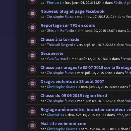
par
Florian L
»
lun. janv. 04, 2016 11:54
» dans
Récits et p
Nouveau blog et page Facebook
par
Christophe Russo
»
mar. nov. 17, 2015 21:01
» dans
Vos
Reportage sur TF1 en cours
par
Ghislain Raffestin
»
dim. sept. 20, 2015 15:07
» dans
Cu
Chasse à la tornade
par
Thibault Sergent
»
ven. sept. 04, 2015 22:13
» dans
Vos 
Découverte
par
Yves Gwenael
»
mer. août 12, 2015 07:31
» dans
Premie
Chasse aux orages le 05 07 2015 sur la Bretag
par
Christophe Russo
»
mer. juil. 08, 2015 18:54
» dans
Réci
Orages violents du 15 août 2007
par
Christophe Suarez
»
mer. juin 24, 2015 07:09
» dans
É
Chasse du 05 06 2015 région Nord
par
Christophe Russo
»
mar. juin 09, 2015 12:28
» dans
Vid
Réglage anémomètre, brancher compteur vé
par
Charlot 94
»
dim. avr. 19, 2015 19:19
» dans
Infos, pro
MaJ site webemoi.com
par
Christophe Suarez
»
sam. avr. 04, 2015 10:59
» dans
C