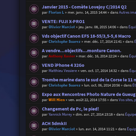
Janvier 2015 - Comète Lovejoy C/2014 Q2
par
Florian L
»
mer. janv. 14, 2015 14:44
» dans
Autres im
VENTE: FUJI X-PRO1
par
Olivier Marciot
»
jeu. janv. 08, 2015 14:06
» dans
Équ
Vds objectif Canon EFS 18-55/3,5-5,6 Macro
par
Christophe Suarez
»
mer. déc. 17, 2014 21:41
» dans
A vendre...objectifs...monture Canon.
par
Anthony Xavier
»
mar. déc. 16, 2014 22:24
» dans
Équ
VEND iPhone 4 32Go
par
Matthieu Vessiere
»
ven. oct. 17, 2014 14:32
» dans
Équ
Trombe marine dans le sud de la Corse le 11 
par
Christophe Suarez
»
lun. oct. 06, 2014 20:56
» dans
É
Expo aux Rencontres Photo Nature de Gueugn
par
Will Hien
»
ven. août 22, 2014 17:55
» dans
Vos sites, 
Changement de Pc, le pied!
par
Yannick Morey
»
dim. avr. 27, 2014 23:18
» dans
Équip
ACH 5dmkII
par
Olivier Marciot
»
lun. avr. 14, 2014 11:21
» dans
Équi