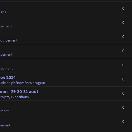
0
ages
0
ipement
0
Équipement
0
ipement
0
ipement
nov 2014
0
tude de phénomènes orageux
on - 29-30-31 août
0
projets, expositions
0
ement
0
pement