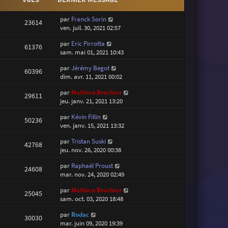
par
Franck Sorin
23614
ven. juil. 30, 2021 02:57
par
Eric Pirrotta
61376
sam. mai 01, 2021 10:43
par
Jérémy Begot
60396
dim. avr. 11, 2021 00:02
par
Mathieu Brochier
29611
jeu. janv. 21, 2021 13:20
par
Kévin Fillin
50236
ven. janv. 15, 2021 13:32
par
Tristan Suski
42768
jeu. nov. 26, 2020 00:38
par
Raphaël Proust
24608
mar. nov. 24, 2020 02:49
par
Mathieu Brochier
25045
sam. oct. 03, 2020 18:48
par
Rodac
30030
mar. juin 09, 2020 19:39