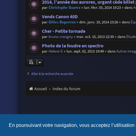
2014, l'année des aurores, urgent cède billet
par
Christophe Suarez
»
lun. févr. 03, 2014 19:23
» dans
A
Vends Canon 40D
par
Gilles Duperron
»
dim. janv. 19, 2014 23:26
» dans
Éq
Cher - Petite tornade
par
bruno creugny
»
mar. oct. 15, 2013 22:30
» dans
Étude
Photo de la foudre en spectro
par
Helene G
»
lun. sept. 02, 2013 19:49
» dans
Autres imag
Aller à la recherche avancée
Accueil
Index du forum
En poursuivant votre navigation, vous acceptez l’utilisation