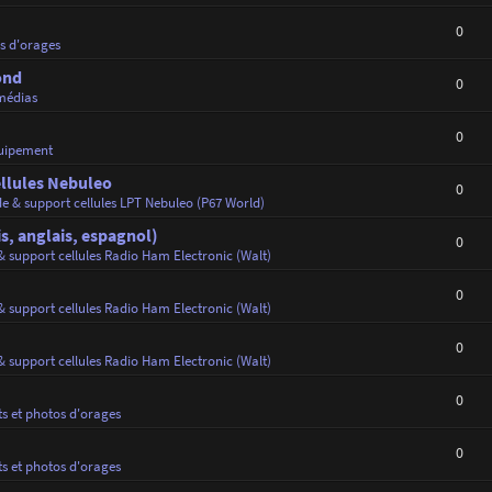
0
os d'orages
ond
0
médias
0
uipement
ellules Nebuleo
0
de & support cellules LPT Nebuleo (P67 World)
s, anglais, espagnol)
0
& support cellules Radio Ham Electronic (Walt)
0
& support cellules Radio Ham Electronic (Walt)
0
& support cellules Radio Ham Electronic (Walt)
0
ts et photos d'orages
0
ts et photos d'orages