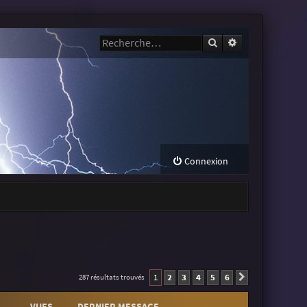
Rechercher
Recherche avanc
Connexion
1
2
3
4
5
6
287 résultats trouvés
Suivante
VUES
DERNIER MESSAGE