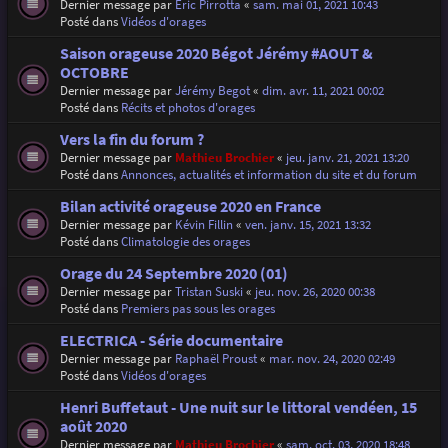
Dernier message par
Eric Pirrotta
«
sam. mai 01, 2021 10:43
Posté dans
Vidéos d'orages
Saison orageuse 2020 Bégot Jérémy #AOUT &
OCTOBRE
Dernier message par
Jérémy Begot
«
dim. avr. 11, 2021 00:02
Posté dans
Récits et photos d'orages
Vers la fin du forum ?
Dernier message par
Mathieu Brochier
«
jeu. janv. 21, 2021 13:20
Posté dans
Annonces, actualités et information du site et du forum
Bilan activité orageuse 2020 en France
Dernier message par
Kévin Fillin
«
ven. janv. 15, 2021 13:32
Posté dans
Climatologie des orages
Orage du 24 Septembre 2020 (01)
Dernier message par
Tristan Suski
«
jeu. nov. 26, 2020 00:38
Posté dans
Premiers pas sous les orages
ELECTRICA - Série documentaire
Dernier message par
Raphaël Proust
«
mar. nov. 24, 2020 02:49
Posté dans
Vidéos d'orages
Henri Buffetaut - Une nuit sur le littoral vendéen, 15
août 2020
Dernier message par
Mathieu Brochier
«
sam. oct. 03, 2020 18:48