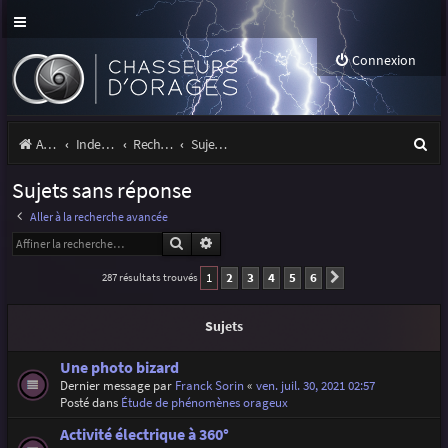
Connexion
R
Accueil
Index du forum
Rechercher
Sujets sans réponse
e
Sujets sans réponse
c
Aller à la recherche avancée
h
Rechercher
Recherche avancée
e
1
2
3
4
5
6
287 résultats trouvés
Suivante
r
c
Sujets
h
Une photo bizard
e
Dernier message par
Franck Sorin
«
ven. juil. 30, 2021 02:57
Posté dans
Étude de phénomènes orageux
r
Activité électrique à 360°