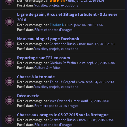
Dernier message par
Will Hien
«
dim. janv. 17, 2016 16:08
Posté dans
Vos sites, projets, expositions
Ligne de grain, Arcus et Sillage turbulent - 3 Janvier
2016
Dernier message par
Florian L
«
lun. janv. 04, 2016 11:54
Posté dans
Récits et photos d'orages
Nouveau blog et page Facebook
Dernier message par
Christophe Russo
«
mar. nov. 17, 2015 21:01
Posté dans
Vos sites, projets, expositions
Reportage sur TF1 en cours
Dernier message par
Ghislain Raffestin
«
dim. sept. 20, 2015 15:07
Posté dans
Culture & médias
Chasse à la tornade
Dernier message par
Thibault Sergent
«
ven. sept. 04, 2015 22:13
Posté dans
Vos sites, projets, expositions
Découverte
Dernier message par
Yves Gwenael
«
mer. août 12, 2015 07:31
Posté dans
Premiers pas sous les orages
Chasse aux orages le 05 07 2015 sur la Bretagne
Dernier message par
Christophe Russo
«
mer. juil. 08, 2015 18:54
Posté dans
Récits et photos d'orages