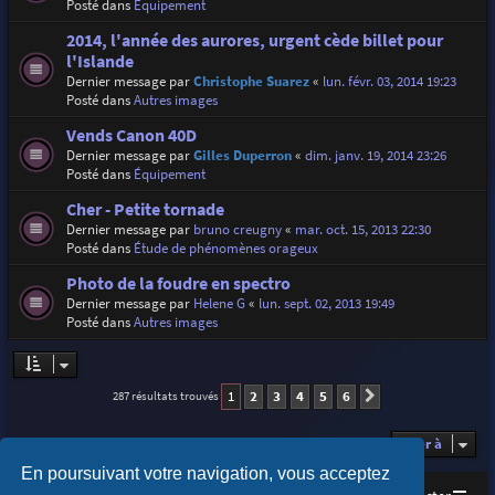
Posté dans
Équipement
2014, l'année des aurores, urgent cède billet pour
l'Islande
Dernier message par
Christophe Suarez
«
lun. févr. 03, 2014 19:23
Posté dans
Autres images
Vends Canon 40D
Dernier message par
Gilles Duperron
«
dim. janv. 19, 2014 23:26
Posté dans
Équipement
Cher - Petite tornade
Dernier message par
bruno creugny
«
mar. oct. 15, 2013 22:30
Posté dans
Étude de phénomènes orageux
Photo de la foudre en spectro
Dernier message par
Helene G
«
lun. sept. 02, 2013 19:49
Posté dans
Autres images
1
2
3
4
5
6
287 résultats trouvés
Suivante
Aller à
En poursuivant votre navigation, vous acceptez