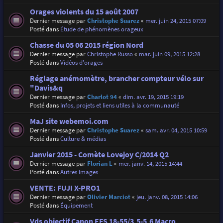
Orages violents du 15 août 2007
Dernier message par
Christophe Suarez
«
mer. juin 24, 2015 07:09
Posté dans
Étude de phénomènes orageux
Chasse du 05 06 2015 région Nord
Dernier message par
Christophe Russo
«
mar. juin 09, 2015 12:28
Posté dans
Vidéos d'orages
Réglage anémomètre, brancher compteur vélo sur
"Davis&q
Dernier message par
Charlot 94
«
dim. avr. 19, 2015 19:19
Posté dans
Infos, projets et liens utiles à la communauté
MaJ site webemoi.com
Dernier message par
Christophe Suarez
«
sam. avr. 04, 2015 10:59
Posté dans
Culture & médias
Janvier 2015 - Comète Lovejoy C/2014 Q2
Dernier message par
Florian L
«
mer. janv. 14, 2015 14:44
Posté dans
Autres images
VENTE: FUJI X-PRO1
Dernier message par
Olivier Marciot
«
jeu. janv. 08, 2015 14:06
Posté dans
Équipement
Vds objectif Canon EFS 18-55/3,5-5,6 Macro