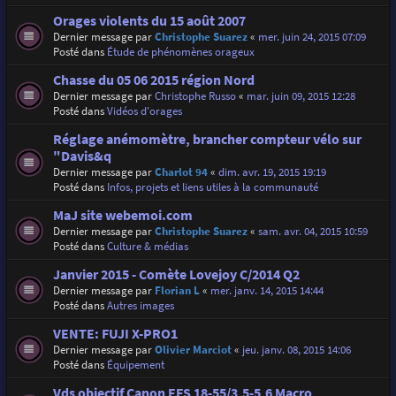
Orages violents du 15 août 2007
Dernier message par
Christophe Suarez
«
mer. juin 24, 2015 07:09
Posté dans
Étude de phénomènes orageux
Chasse du 05 06 2015 région Nord
Dernier message par
Christophe Russo
«
mar. juin 09, 2015 12:28
Posté dans
Vidéos d'orages
Réglage anémomètre, brancher compteur vélo sur
"Davis&q
Dernier message par
Charlot 94
«
dim. avr. 19, 2015 19:19
Posté dans
Infos, projets et liens utiles à la communauté
MaJ site webemoi.com
Dernier message par
Christophe Suarez
«
sam. avr. 04, 2015 10:59
Posté dans
Culture & médias
Janvier 2015 - Comète Lovejoy C/2014 Q2
Dernier message par
Florian L
«
mer. janv. 14, 2015 14:44
Posté dans
Autres images
VENTE: FUJI X-PRO1
Dernier message par
Olivier Marciot
«
jeu. janv. 08, 2015 14:06
Posté dans
Équipement
Vds objectif Canon EFS 18-55/3,5-5,6 Macro