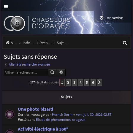
Connexion
R
Accueil
Index du forum
Rechercher
Sujets sans réponse
e
Sujets sans réponse
c
Aller à la recherche avancée
h
Rechercher
Recherche avancée
e
1
2
3
4
5
6
287 résultats trouvés
Suivante
r
c
Sujets
h
Une photo bizard
e
Dernier message par
Franck Sorin
«
ven. juil. 30, 2021 02:57
Posté dans
Étude de phénomènes orageux
r
Activité électrique à 360°