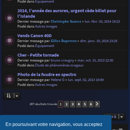
Posté dans
Équipement
2014, l'année des aurores, urgent cède billet pour
l'Islande
Dernier message par
Christophe Suarez
«
lun. févr. 03, 2014 19:23
Posté dans
Autres images
Vends Canon 40D
Dernier message par
Gilles Duperron
«
dim. janv. 19, 2014 23:26
Posté dans
Équipement
Cher - Petite tornade
Dernier message par
bruno creugny
«
mar. oct. 15, 2013 22:30
Posté dans
Étude de phénomènes orageux
Photo de la foudre en spectro
Dernier message par
Helene G
«
lun. sept. 02, 2013 19:49
Posté dans
Autres images
1
2
3
4
5
6
287 résultats trouvés
Suivante
Aller à
En poursuivant votre navigation, vous acceptez