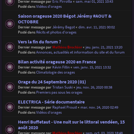
Dernier message par
Eric Pirrotta
«
sam. mai 01, 2021 10:43
Posté dans
Vidéos d'orages
Saison orageuse 2020 Bégot Jérémy #AOUT &
OCTOBRE
Dernier message par
Jérémy Begot
«
dim. avr. 11, 2021 00:02
Posté dans
Récits et photos d'orages
Vers la fin du forum ?
Dernier message par
Mathieu Brochier
«
jeu. janv. 21, 2021 13:20
Posté dans
Annonces, actualités et information du site et du forum
Bilan activité orageuse 2020 en France
Dernier message par
Kévin Fillin
«
ven. janv. 15, 2021 13:32
Posté dans
Climatologie des orages
Orage du 24 Septembre 2020 (01)
Dernier message par
Tristan Suski
«
jeu. nov. 26, 2020 00:38
Posté dans
Premiers pas sous les orages
ELECTRICA - Série documentaire
Dernier message par
Raphaël Proust
«
mar. nov. 24, 2020 02:49
Posté dans
Vidéos d'orages
Henri Buffetaut - Une nuit sur le littoral vendéen, 15
août 2020
Dernier message par
Mathieu Brochier
«
sam. oct. 03, 2020 18:48