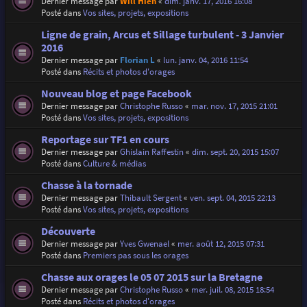
Dernier message par
Will Hien
«
dim. janv. 17, 2016 16:08
Posté dans
Vos sites, projets, expositions
Ligne de grain, Arcus et Sillage turbulent - 3 Janvier
2016
Dernier message par
Florian L
«
lun. janv. 04, 2016 11:54
Posté dans
Récits et photos d'orages
Nouveau blog et page Facebook
Dernier message par
Christophe Russo
«
mar. nov. 17, 2015 21:01
Posté dans
Vos sites, projets, expositions
Reportage sur TF1 en cours
Dernier message par
Ghislain Raffestin
«
dim. sept. 20, 2015 15:07
Posté dans
Culture & médias
Chasse à la tornade
Dernier message par
Thibault Sergent
«
ven. sept. 04, 2015 22:13
Posté dans
Vos sites, projets, expositions
Découverte
Dernier message par
Yves Gwenael
«
mer. août 12, 2015 07:31
Posté dans
Premiers pas sous les orages
Chasse aux orages le 05 07 2015 sur la Bretagne
Dernier message par
Christophe Russo
«
mer. juil. 08, 2015 18:54
Posté dans
Récits et photos d'orages