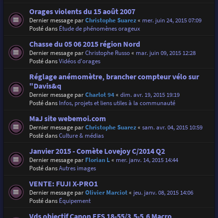
Orages violents du 15 août 2007
Dernier message par
Christophe Suarez
«
mer. juin 24, 2015 07:09
Posté dans
Étude de phénomènes orageux
Chasse du 05 06 2015 région Nord
Dernier message par
Christophe Russo
«
mar. juin 09, 2015 12:28
Posté dans
Vidéos d'orages
Réglage anémomètre, brancher compteur vélo sur
"Davis&q
Dernier message par
Charlot 94
«
dim. avr. 19, 2015 19:19
Posté dans
Infos, projets et liens utiles à la communauté
MaJ site webemoi.com
Dernier message par
Christophe Suarez
«
sam. avr. 04, 2015 10:59
Posté dans
Culture & médias
Janvier 2015 - Comète Lovejoy C/2014 Q2
Dernier message par
Florian L
«
mer. janv. 14, 2015 14:44
Posté dans
Autres images
VENTE: FUJI X-PRO1
Dernier message par
Olivier Marciot
«
jeu. janv. 08, 2015 14:06
Posté dans
Équipement
Vds objectif Canon EFS 18-55/3,5-5,6 Macro