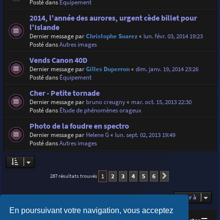
Posté dans
Équipement
2014, l'année des aurores, urgent cède billet pour
l'Islande
Dernier message par
Christophe Suarez
«
lun. févr. 03, 2014 19:23
Posté dans
Autres images
Vends Canon 40D
Dernier message par
Gilles Duperron
«
dim. janv. 19, 2014 23:26
Posté dans
Équipement
Cher - Petite tornade
Dernier message par
bruno creugny
«
mar. oct. 15, 2013 22:30
Posté dans
Étude de phénomènes orageux
Photo de la foudre en spectro
Dernier message par
Helene G
«
lun. sept. 02, 2013 19:49
Posté dans
Autres images
1
2
3
4
5
6
287 résultats trouvés
Suivante
Aller à
En poursuivant votre navigation, vous acceptez