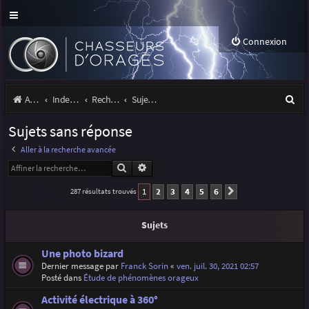
Connexion
R
Accueil
Index du forum
Rechercher
Sujets sans réponse
e
Sujets sans réponse
c
Aller à la recherche avancée
h
Rechercher
Recherche avancée
e
1
2
3
4
5
6
287 résultats trouvés
Suivante
r
c
Sujets
h
Une photo bizard
e
Dernier message par
Franck Sorin
«
ven. juil. 30, 2021 02:57
Posté dans
Étude de phénomènes orageux
r
Activité électrique à 360°