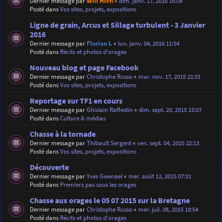
Dernier message par
Will Hien
«
dim. janv. 17, 2016 16:08
Posté dans
Vos sites, projets, expositions
Ligne de grain, Arcus et Sillage turbulent - 3 Janvier
2016
Dernier message par
Florian L
«
lun. janv. 04, 2016 11:54
Posté dans
Récits et photos d'orages
Nouveau blog et page Facebook
Dernier message par
Christophe Russo
«
mar. nov. 17, 2015 21:01
Posté dans
Vos sites, projets, expositions
Reportage sur TF1 en cours
Dernier message par
Ghislain Raffestin
«
dim. sept. 20, 2015 15:07
Posté dans
Culture & médias
Chasse à la tornade
Dernier message par
Thibault Sergent
«
ven. sept. 04, 2015 22:13
Posté dans
Vos sites, projets, expositions
Découverte
Dernier message par
Yves Gwenael
«
mer. août 12, 2015 07:31
Posté dans
Premiers pas sous les orages
Chasse aux orages le 05 07 2015 sur la Bretagne
Dernier message par
Christophe Russo
«
mer. juil. 08, 2015 18:54
Posté dans
Récits et photos d'orages