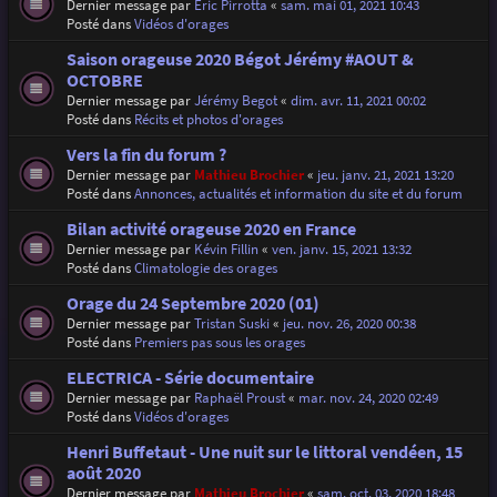
Dernier message par
Eric Pirrotta
«
sam. mai 01, 2021 10:43
Posté dans
Vidéos d'orages
Saison orageuse 2020 Bégot Jérémy #AOUT &
OCTOBRE
Dernier message par
Jérémy Begot
«
dim. avr. 11, 2021 00:02
Posté dans
Récits et photos d'orages
Vers la fin du forum ?
Dernier message par
Mathieu Brochier
«
jeu. janv. 21, 2021 13:20
Posté dans
Annonces, actualités et information du site et du forum
Bilan activité orageuse 2020 en France
Dernier message par
Kévin Fillin
«
ven. janv. 15, 2021 13:32
Posté dans
Climatologie des orages
Orage du 24 Septembre 2020 (01)
Dernier message par
Tristan Suski
«
jeu. nov. 26, 2020 00:38
Posté dans
Premiers pas sous les orages
ELECTRICA - Série documentaire
Dernier message par
Raphaël Proust
«
mar. nov. 24, 2020 02:49
Posté dans
Vidéos d'orages
Henri Buffetaut - Une nuit sur le littoral vendéen, 15
août 2020
Dernier message par
Mathieu Brochier
«
sam. oct. 03, 2020 18:48