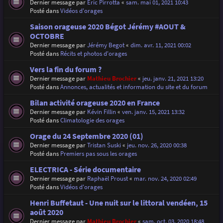
Dernier message par
Eric Pirrotta
«
sam. mai 01, 2021 10:43
Posté dans
Vidéos d'orages
Saison orageuse 2020 Bégot Jérémy #AOUT &
OCTOBRE
Dernier message par
Jérémy Begot
«
dim. avr. 11, 2021 00:02
Posté dans
Récits et photos d'orages
Vers la fin du forum ?
Dernier message par
Mathieu Brochier
«
jeu. janv. 21, 2021 13:20
Posté dans
Annonces, actualités et information du site et du forum
Bilan activité orageuse 2020 en France
Dernier message par
Kévin Fillin
«
ven. janv. 15, 2021 13:32
Posté dans
Climatologie des orages
Orage du 24 Septembre 2020 (01)
Dernier message par
Tristan Suski
«
jeu. nov. 26, 2020 00:38
Posté dans
Premiers pas sous les orages
ELECTRICA - Série documentaire
Dernier message par
Raphaël Proust
«
mar. nov. 24, 2020 02:49
Posté dans
Vidéos d'orages
Henri Buffetaut - Une nuit sur le littoral vendéen, 15
août 2020
Dernier message par
Mathieu Brochier
«
sam. oct. 03, 2020 18:48