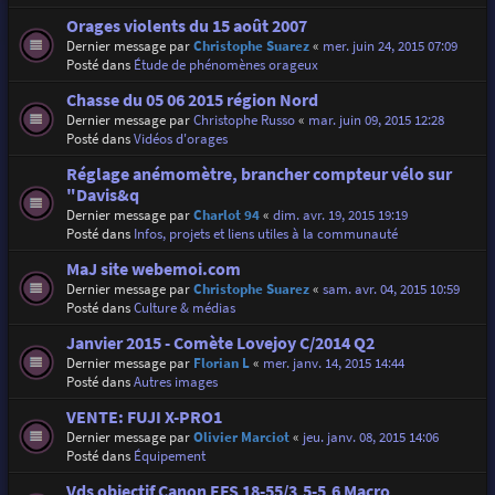
Orages violents du 15 août 2007
Dernier message par
Christophe Suarez
«
mer. juin 24, 2015 07:09
Posté dans
Étude de phénomènes orageux
Chasse du 05 06 2015 région Nord
Dernier message par
Christophe Russo
«
mar. juin 09, 2015 12:28
Posté dans
Vidéos d'orages
Réglage anémomètre, brancher compteur vélo sur
"Davis&q
Dernier message par
Charlot 94
«
dim. avr. 19, 2015 19:19
Posté dans
Infos, projets et liens utiles à la communauté
MaJ site webemoi.com
Dernier message par
Christophe Suarez
«
sam. avr. 04, 2015 10:59
Posté dans
Culture & médias
Janvier 2015 - Comète Lovejoy C/2014 Q2
Dernier message par
Florian L
«
mer. janv. 14, 2015 14:44
Posté dans
Autres images
VENTE: FUJI X-PRO1
Dernier message par
Olivier Marciot
«
jeu. janv. 08, 2015 14:06
Posté dans
Équipement
Vds objectif Canon EFS 18-55/3,5-5,6 Macro