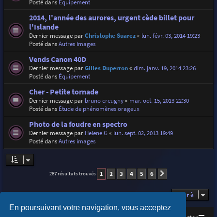
Posté dans
Équipement
2014, l'année des aurores, urgent cède billet pour
l'Islande
Dernier message par
Christophe Suarez
«
lun. févr. 03, 2014 19:23
Posté dans
Autres images
Vends Canon 40D
Dernier message par
Gilles Duperron
«
dim. janv. 19, 2014 23:26
Posté dans
Équipement
Cher - Petite tornade
Dernier message par
bruno creugny
«
mar. oct. 15, 2013 22:30
Posté dans
Étude de phénomènes orageux
Photo de la foudre en spectro
Dernier message par
Helene G
«
lun. sept. 02, 2013 19:49
Posté dans
Autres images
1
2
3
4
5
6
287 résultats trouvés
Suivante
Aller à
En poursuivant votre navigation, vous acceptez