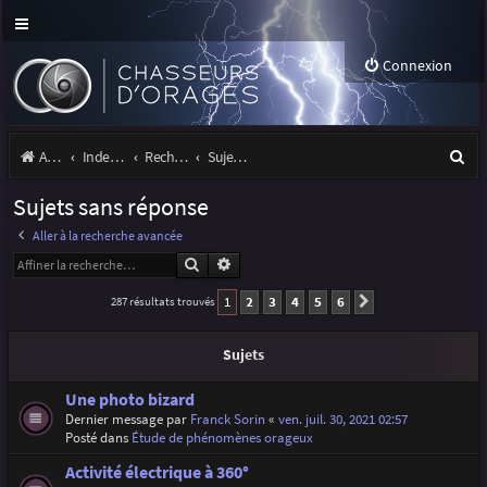
Connexion
R
Accueil
Index du forum
Rechercher
Sujets sans réponse
e
Sujets sans réponse
c
Aller à la recherche avancée
h
Rechercher
Recherche avancée
e
1
2
3
4
5
6
287 résultats trouvés
Suivante
r
c
Sujets
h
Une photo bizard
e
Dernier message par
Franck Sorin
«
ven. juil. 30, 2021 02:57
Posté dans
Étude de phénomènes orageux
r
Activité électrique à 360°