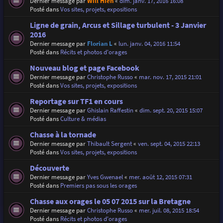
Dernier message par
Will Hien
«
dim. janv. 17, 2016 16:08
Posté dans
Vos sites, projets, expositions
Ligne de grain, Arcus et Sillage turbulent - 3 Janvier
2016
Dernier message par
Florian L
«
lun. janv. 04, 2016 11:54
Posté dans
Récits et photos d'orages
Nouveau blog et page Facebook
Dernier message par
Christophe Russo
«
mar. nov. 17, 2015 21:01
Posté dans
Vos sites, projets, expositions
Reportage sur TF1 en cours
Dernier message par
Ghislain Raffestin
«
dim. sept. 20, 2015 15:07
Posté dans
Culture & médias
Chasse à la tornade
Dernier message par
Thibault Sergent
«
ven. sept. 04, 2015 22:13
Posté dans
Vos sites, projets, expositions
Découverte
Dernier message par
Yves Gwenael
«
mer. août 12, 2015 07:31
Posté dans
Premiers pas sous les orages
Chasse aux orages le 05 07 2015 sur la Bretagne
Dernier message par
Christophe Russo
«
mer. juil. 08, 2015 18:54
Posté dans
Récits et photos d'orages