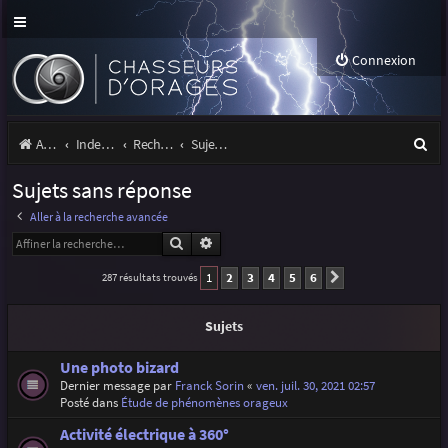
Connexion
R
Accueil
Index du forum
Rechercher
Sujets sans réponse
e
Sujets sans réponse
c
Aller à la recherche avancée
h
Rechercher
Recherche avancée
e
1
2
3
4
5
6
287 résultats trouvés
Suivante
r
c
Sujets
h
Une photo bizard
e
Dernier message par
Franck Sorin
«
ven. juil. 30, 2021 02:57
Posté dans
Étude de phénomènes orageux
r
Activité électrique à 360°