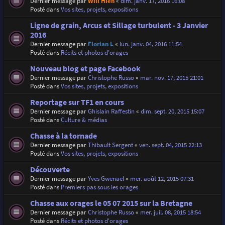
Dernier message par
Will Hien
«
dim. janv. 17, 2016 16:08
Posté dans
Vos sites, projets, expositions
Ligne de grain, Arcus et Sillage turbulent - 3 Janvier
2016
Dernier message par
Florian L
«
lun. janv. 04, 2016 11:54
Posté dans
Récits et photos d'orages
Nouveau blog et page Facebook
Dernier message par
Christophe Russo
«
mar. nov. 17, 2015 21:01
Posté dans
Vos sites, projets, expositions
Reportage sur TF1 en cours
Dernier message par
Ghislain Raffestin
«
dim. sept. 20, 2015 15:07
Posté dans
Culture & médias
Chasse à la tornade
Dernier message par
Thibault Sergent
«
ven. sept. 04, 2015 22:13
Posté dans
Vos sites, projets, expositions
Découverte
Dernier message par
Yves Gwenael
«
mer. août 12, 2015 07:31
Posté dans
Premiers pas sous les orages
Chasse aux orages le 05 07 2015 sur la Bretagne
Dernier message par
Christophe Russo
«
mer. juil. 08, 2015 18:54
Posté dans
Récits et photos d'orages