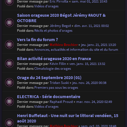
Dernier message par
Eric Pirrotta
«
sam. mai 01, 2021 10:43
Posté dans
Vidéos d'orages
Saison orageuse 2020 Bégot Jérémy #AOUT &
OCTOBRE
Dernier message par
Jérémy Begot
«
dim. avr. 11, 2021 00:02
Posté dans
Récits et photos d'orages
Vers la fin du forum ?
Dernier message par
Mathieu Brochier
«
jeu. janv. 21, 2021 13:20
Posté dans
Annonces, actualités et information du site et du forum
Bilan activité orageuse 2020 en France
Dernier message par
Kévin Fillin
«
ven. janv. 15, 2021 13:32
Posté dans
Climatologie des orages
Orage du 24 Septembre 2020 (01)
Dernier message par
Tristan Suski
«
jeu. nov. 26, 2020 00:38
Posté dans
Premiers pas sous les orages
ELECTRICA - Série documentaire
Dernier message par
Raphaël Proust
«
mar. nov. 24, 2020 02:49
Posté dans
Vidéos d'orages
Henri Buffetaut - Une nuit sur le littoral vendéen, 15
août 2020
Dernier message par
Mathieu Brochier
«
sam. oct. 03, 2020 18:48