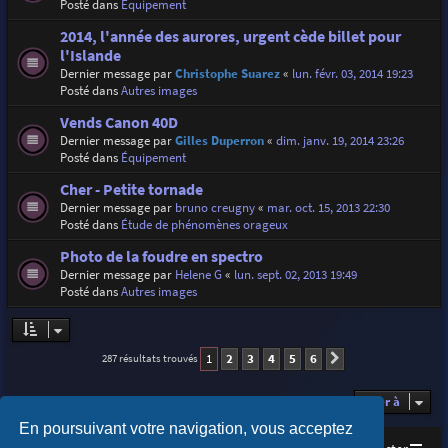
Posté dans
Équipement
2014, l'année des aurores, urgent cède billet pour
l'Islande
Dernier message par
Christophe Suarez
«
lun. févr. 03, 2014 19:23
Posté dans
Autres images
Vends Canon 40D
Dernier message par
Gilles Duperron
«
dim. janv. 19, 2014 23:26
Posté dans
Équipement
Cher - Petite tornade
Dernier message par
bruno creugny
«
mar. oct. 15, 2013 22:30
Posté dans
Étude de phénomènes orageux
Photo de la foudre en spectro
Dernier message par
Helene G
«
lun. sept. 02, 2013 19:49
Posté dans
Autres images
1
2
3
4
5
6
287 résultats trouvés
Suivante
Aller à
En poursuivant votre navigation, vous acceptez