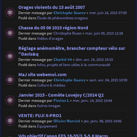
Orages violents du 15 août 2007
Dernier message par
Christophe Suarez
«
mer. juin 24, 2015 07:09
Posté dans
Étude de phénomènes orageux
Chasse du 05 06 2015 région Nord
Dernier message par
Christophe Russo
«
mar. juin 09, 2015 12:28
Posté dans
Vidéos d'orages
Réglage anémomètre, brancher compteur vélo sur
"Davis&q
Dernier message par
Charlot 94
«
dim. avr. 19, 2015 19:19
Posté dans
Infos, projets et liens utiles à la communauté
MaJ site webemoi.com
Dernier message par
Christophe Suarez
«
sam. avr. 04, 2015 10:59
Posté dans
Culture & médias
Janvier 2015 - Comète Lovejoy C/2014 Q2
Dernier message par
Florian L
«
mer. janv. 14, 2015 14:44
Posté dans
Autres images
VENTE: FUJI X-PRO1
Dernier message par
Olivier Marciot
«
jeu. janv. 08, 2015 14:06
Posté dans
Équipement
Vds objectif Canon EFS 18-55/3,5-5,6 Macro