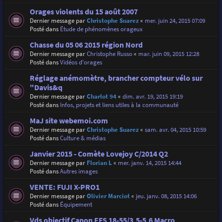
Orages violents du 15 août 2007
Dernier message par
Christophe Suarez
«
mer. juin 24, 2015 07:09
Posté dans
Étude de phénomènes orageux
Chasse du 05 06 2015 région Nord
Dernier message par
Christophe Russo
«
mar. juin 09, 2015 12:28
Posté dans
Vidéos d'orages
Réglage anémomètre, brancher compteur vélo sur
"Davis&q
Dernier message par
Charlot 94
«
dim. avr. 19, 2015 19:19
Posté dans
Infos, projets et liens utiles à la communauté
MaJ site webemoi.com
Dernier message par
Christophe Suarez
«
sam. avr. 04, 2015 10:59
Posté dans
Culture & médias
Janvier 2015 - Comète Lovejoy C/2014 Q2
Dernier message par
Florian L
«
mer. janv. 14, 2015 14:44
Posté dans
Autres images
VENTE: FUJI X-PRO1
Dernier message par
Olivier Marciot
«
jeu. janv. 08, 2015 14:06
Posté dans
Équipement
Vds objectif Canon EFS 18-55/3,5-5,6 Macro