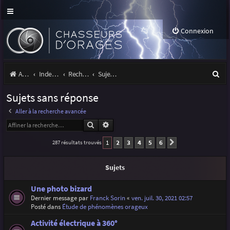
Connexion
R
Accueil
Index du forum
Rechercher
Sujets sans réponse
e
Sujets sans réponse
c
Aller à la recherche avancée
h
Rechercher
Recherche avancée
e
1
2
3
4
5
6
287 résultats trouvés
Suivante
r
c
Sujets
h
Une photo bizard
e
Dernier message par
Franck Sorin
«
ven. juil. 30, 2021 02:57
Posté dans
Étude de phénomènes orageux
r
Activité électrique à 360°