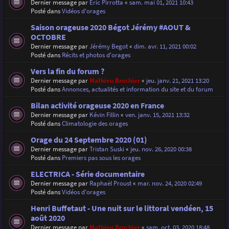
Dernier message par
Eric Pirrotta
«
sam. mai 01, 2021 10:43
Posté dans
Vidéos d'orages
Saison orageuse 2020 Bégot Jérémy #AOUT &
OCTOBRE
Dernier message par
Jérémy Begot
«
dim. avr. 11, 2021 00:02
Posté dans
Récits et photos d'orages
Vers la fin du forum ?
Dernier message par
Mathieu Brochier
«
jeu. janv. 21, 2021 13:20
Posté dans
Annonces, actualités et information du site et du forum
Bilan activité orageuse 2020 en France
Dernier message par
Kévin Fillin
«
ven. janv. 15, 2021 13:32
Posté dans
Climatologie des orages
Orage du 24 Septembre 2020 (01)
Dernier message par
Tristan Suski
«
jeu. nov. 26, 2020 00:38
Posté dans
Premiers pas sous les orages
ELECTRICA - Série documentaire
Dernier message par
Raphaël Proust
«
mar. nov. 24, 2020 02:49
Posté dans
Vidéos d'orages
Henri Buffetaut - Une nuit sur le littoral vendéen, 15
août 2020
Dernier message par
Mathieu Brochier
«
sam. oct. 03, 2020 18:48