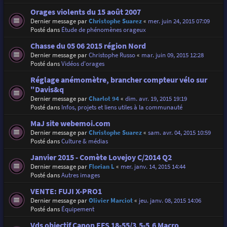
Orages violents du 15 août 2007
Dernier message par
Christophe Suarez
«
mer. juin 24, 2015 07:09
Posté dans
Étude de phénomènes orageux
Chasse du 05 06 2015 région Nord
Dernier message par
Christophe Russo
«
mar. juin 09, 2015 12:28
Posté dans
Vidéos d'orages
Réglage anémomètre, brancher compteur vélo sur
"Davis&q
Dernier message par
Charlot 94
«
dim. avr. 19, 2015 19:19
Posté dans
Infos, projets et liens utiles à la communauté
MaJ site webemoi.com
Dernier message par
Christophe Suarez
«
sam. avr. 04, 2015 10:59
Posté dans
Culture & médias
Janvier 2015 - Comète Lovejoy C/2014 Q2
Dernier message par
Florian L
«
mer. janv. 14, 2015 14:44
Posté dans
Autres images
VENTE: FUJI X-PRO1
Dernier message par
Olivier Marciot
«
jeu. janv. 08, 2015 14:06
Posté dans
Équipement
Vds objectif Canon EFS 18-55/3,5-5,6 Macro