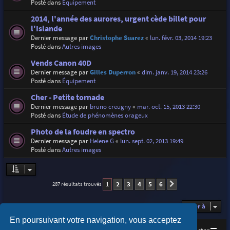
Posté dans
Équipement
2014, l'année des aurores, urgent cède billet pour
l'Islande
Dernier message par
Christophe Suarez
«
lun. févr. 03, 2014 19:23
Posté dans
Autres images
Vends Canon 40D
Dernier message par
Gilles Duperron
«
dim. janv. 19, 2014 23:26
Posté dans
Équipement
Cher - Petite tornade
Dernier message par
bruno creugny
«
mar. oct. 15, 2013 22:30
Posté dans
Étude de phénomènes orageux
Photo de la foudre en spectro
Dernier message par
Helene G
«
lun. sept. 02, 2013 19:49
Posté dans
Autres images
1
2
3
4
5
6
287 résultats trouvés
Suivante
Aller à
En poursuivant votre navigation, vous acceptez