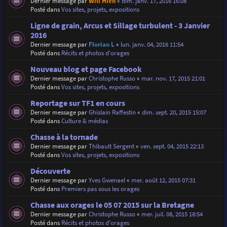
Dernier message par
Will Hien
«
dim. janv. 17, 2016 16:08
Posté dans
Vos sites, projets, expositions
Ligne de grain, Arcus et Sillage turbulent - 3 Janvier
2016
Dernier message par
Florian L
«
lun. janv. 04, 2016 11:54
Posté dans
Récits et photos d'orages
Nouveau blog et page Facebook
Dernier message par
Christophe Russo
«
mar. nov. 17, 2015 21:01
Posté dans
Vos sites, projets, expositions
Reportage sur TF1 en cours
Dernier message par
Ghislain Raffestin
«
dim. sept. 20, 2015 15:07
Posté dans
Culture & médias
Chasse à la tornade
Dernier message par
Thibault Sergent
«
ven. sept. 04, 2015 22:13
Posté dans
Vos sites, projets, expositions
Découverte
Dernier message par
Yves Gwenael
«
mer. août 12, 2015 07:31
Posté dans
Premiers pas sous les orages
Chasse aux orages le 05 07 2015 sur la Bretagne
Dernier message par
Christophe Russo
«
mer. juil. 08, 2015 18:54
Posté dans
Récits et photos d'orages