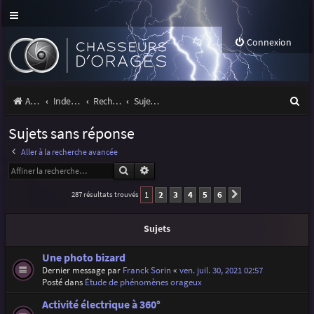
Connexion
R
Accueil
Index du forum
Rechercher
Sujets sans réponse
e
Sujets sans réponse
c
Aller à la recherche avancée
h
Rechercher
Recherche avancée
e
1
2
3
4
5
6
287 résultats trouvés
Suivante
r
c
Sujets
h
Une photo bizard
e
Dernier message par
Franck Sorin
«
ven. juil. 30, 2021 02:57
Posté dans
Étude de phénomènes orageux
r
Activité électrique à 360°