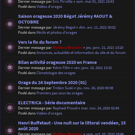
Dernier message par
Eric Pirrotta
«
sam. mai 01, 2021 10:43
Posté dans
Vidéos d'orages
Saison orageuse 2020 Bégot Jérémy #AOUT &
OCTOBRE
Dernier message par
Jérémy Begot
«
dim. avr. 11, 2021 00:02
Posté dans
Récits et photos d'orages
Vers la fin du forum ?
Dernier message par
Mathieu Brochier
«
jeu. janv. 21, 2021 13:20
Posté dans
Annonces, actualités et information du site et du forum
Bilan activité orageuse 2020 en France
Dernier message par
Kévin Fillin
«
ven. janv. 15, 2021 13:32
Posté dans
Climatologie des orages
Orage du 24 Septembre 2020 (01)
Dernier message par
Tristan Suski
«
jeu. nov. 26, 2020 00:38
Posté dans
Premiers pas sous les orages
ELECTRICA - Série documentaire
Dernier message par
Raphaël Proust
«
mar. nov. 24, 2020 02:49
Posté dans
Vidéos d'orages
Henri Buffetaut - Une nuit sur le littoral vendéen, 15
août 2020
Dernier message par
Mathieu Brochier
«
sam. oct. 03, 2020 18:48