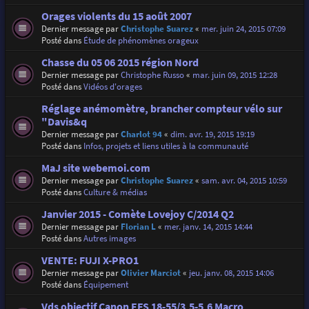
Orages violents du 15 août 2007
Dernier message par
Christophe Suarez
«
mer. juin 24, 2015 07:09
Posté dans
Étude de phénomènes orageux
Chasse du 05 06 2015 région Nord
Dernier message par
Christophe Russo
«
mar. juin 09, 2015 12:28
Posté dans
Vidéos d'orages
Réglage anémomètre, brancher compteur vélo sur
"Davis&q
Dernier message par
Charlot 94
«
dim. avr. 19, 2015 19:19
Posté dans
Infos, projets et liens utiles à la communauté
MaJ site webemoi.com
Dernier message par
Christophe Suarez
«
sam. avr. 04, 2015 10:59
Posté dans
Culture & médias
Janvier 2015 - Comète Lovejoy C/2014 Q2
Dernier message par
Florian L
«
mer. janv. 14, 2015 14:44
Posté dans
Autres images
VENTE: FUJI X-PRO1
Dernier message par
Olivier Marciot
«
jeu. janv. 08, 2015 14:06
Posté dans
Équipement
Vds objectif Canon EFS 18-55/3,5-5,6 Macro