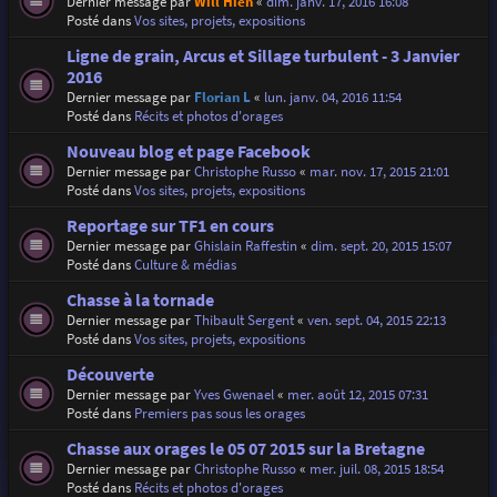
Dernier message par
Will Hien
«
dim. janv. 17, 2016 16:08
Posté dans
Vos sites, projets, expositions
Ligne de grain, Arcus et Sillage turbulent - 3 Janvier
2016
Dernier message par
Florian L
«
lun. janv. 04, 2016 11:54
Posté dans
Récits et photos d'orages
Nouveau blog et page Facebook
Dernier message par
Christophe Russo
«
mar. nov. 17, 2015 21:01
Posté dans
Vos sites, projets, expositions
Reportage sur TF1 en cours
Dernier message par
Ghislain Raffestin
«
dim. sept. 20, 2015 15:07
Posté dans
Culture & médias
Chasse à la tornade
Dernier message par
Thibault Sergent
«
ven. sept. 04, 2015 22:13
Posté dans
Vos sites, projets, expositions
Découverte
Dernier message par
Yves Gwenael
«
mer. août 12, 2015 07:31
Posté dans
Premiers pas sous les orages
Chasse aux orages le 05 07 2015 sur la Bretagne
Dernier message par
Christophe Russo
«
mer. juil. 08, 2015 18:54
Posté dans
Récits et photos d'orages