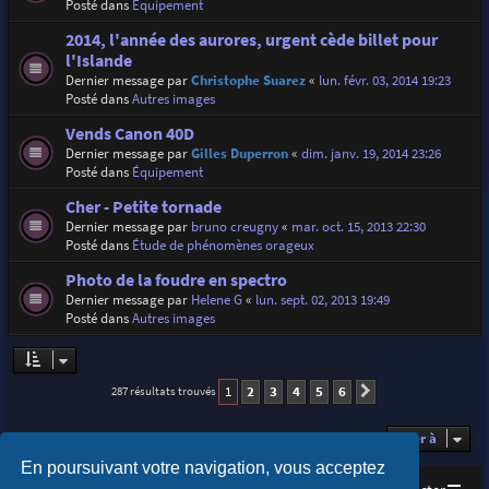
Posté dans
Équipement
2014, l'année des aurores, urgent cède billet pour
l'Islande
Dernier message par
Christophe Suarez
«
lun. févr. 03, 2014 19:23
Posté dans
Autres images
Vends Canon 40D
Dernier message par
Gilles Duperron
«
dim. janv. 19, 2014 23:26
Posté dans
Équipement
Cher - Petite tornade
Dernier message par
bruno creugny
«
mar. oct. 15, 2013 22:30
Posté dans
Étude de phénomènes orageux
Photo de la foudre en spectro
Dernier message par
Helene G
«
lun. sept. 02, 2013 19:49
Posté dans
Autres images
1
2
3
4
5
6
287 résultats trouvés
Suivante
Aller à
En poursuivant votre navigation, vous acceptez