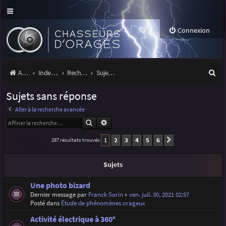
Connexion
R
Accueil
Index du forum
Rechercher
Sujets sans réponse
e
Sujets sans réponse
c
Aller à la recherche avancée
h
Rechercher
Recherche avancée
e
1
2
3
4
5
6
287 résultats trouvés
Suivante
r
c
Sujets
h
Une photo bizard
e
Dernier message par
Franck Sorin
«
ven. juil. 30, 2021 02:57
Posté dans
Étude de phénomènes orageux
r
Activité électrique à 360°