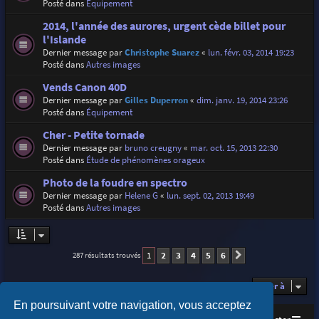
Posté dans
Équipement
2014, l'année des aurores, urgent cède billet pour
l'Islande
Dernier message par
Christophe Suarez
«
lun. févr. 03, 2014 19:23
Posté dans
Autres images
Vends Canon 40D
Dernier message par
Gilles Duperron
«
dim. janv. 19, 2014 23:26
Posté dans
Équipement
Cher - Petite tornade
Dernier message par
bruno creugny
«
mar. oct. 15, 2013 22:30
Posté dans
Étude de phénomènes orageux
Photo de la foudre en spectro
Dernier message par
Helene G
«
lun. sept. 02, 2013 19:49
Posté dans
Autres images
1
2
3
4
5
6
287 résultats trouvés
Suivante
Aller à
En poursuivant votre navigation, vous acceptez