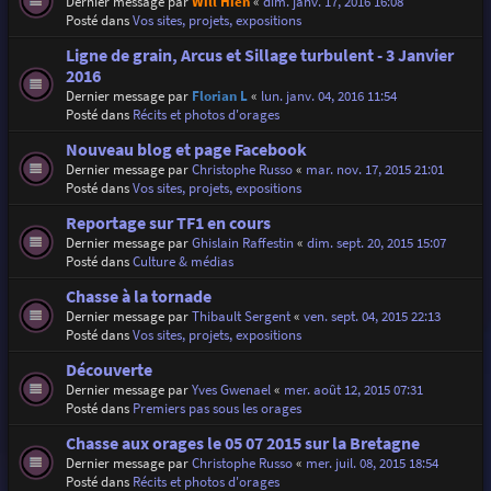
Dernier message par
Will Hien
«
dim. janv. 17, 2016 16:08
Posté dans
Vos sites, projets, expositions
Ligne de grain, Arcus et Sillage turbulent - 3 Janvier
2016
Dernier message par
Florian L
«
lun. janv. 04, 2016 11:54
Posté dans
Récits et photos d'orages
Nouveau blog et page Facebook
Dernier message par
Christophe Russo
«
mar. nov. 17, 2015 21:01
Posté dans
Vos sites, projets, expositions
Reportage sur TF1 en cours
Dernier message par
Ghislain Raffestin
«
dim. sept. 20, 2015 15:07
Posté dans
Culture & médias
Chasse à la tornade
Dernier message par
Thibault Sergent
«
ven. sept. 04, 2015 22:13
Posté dans
Vos sites, projets, expositions
Découverte
Dernier message par
Yves Gwenael
«
mer. août 12, 2015 07:31
Posté dans
Premiers pas sous les orages
Chasse aux orages le 05 07 2015 sur la Bretagne
Dernier message par
Christophe Russo
«
mer. juil. 08, 2015 18:54
Posté dans
Récits et photos d'orages