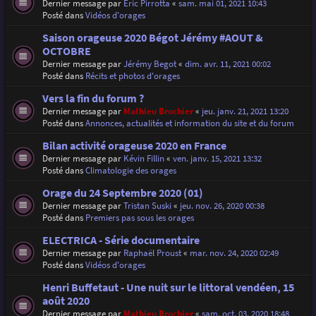
Dernier message par
Eric Pirrotta
«
sam. mai 01, 2021 10:43
Posté dans
Vidéos d'orages
Saison orageuse 2020 Bégot Jérémy #AOUT &
OCTOBRE
Dernier message par
Jérémy Begot
«
dim. avr. 11, 2021 00:02
Posté dans
Récits et photos d'orages
Vers la fin du forum ?
Dernier message par
Mathieu Brochier
«
jeu. janv. 21, 2021 13:20
Posté dans
Annonces, actualités et information du site et du forum
Bilan activité orageuse 2020 en France
Dernier message par
Kévin Fillin
«
ven. janv. 15, 2021 13:32
Posté dans
Climatologie des orages
Orage du 24 Septembre 2020 (01)
Dernier message par
Tristan Suski
«
jeu. nov. 26, 2020 00:38
Posté dans
Premiers pas sous les orages
ELECTRICA - Série documentaire
Dernier message par
Raphaël Proust
«
mar. nov. 24, 2020 02:49
Posté dans
Vidéos d'orages
Henri Buffetaut - Une nuit sur le littoral vendéen, 15
août 2020
Dernier message par
Mathieu Brochier
«
sam. oct. 03, 2020 18:48