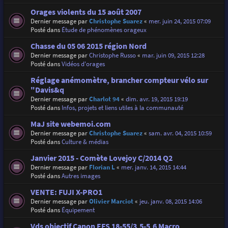
Orages violents du 15 août 2007
Dernier message par
Christophe Suarez
«
mer. juin 24, 2015 07:09
Posté dans
Étude de phénomènes orageux
Chasse du 05 06 2015 région Nord
Dernier message par
Christophe Russo
«
mar. juin 09, 2015 12:28
Posté dans
Vidéos d'orages
Réglage anémomètre, brancher compteur vélo sur
"Davis&q
Dernier message par
Charlot 94
«
dim. avr. 19, 2015 19:19
Posté dans
Infos, projets et liens utiles à la communauté
MaJ site webemoi.com
Dernier message par
Christophe Suarez
«
sam. avr. 04, 2015 10:59
Posté dans
Culture & médias
Janvier 2015 - Comète Lovejoy C/2014 Q2
Dernier message par
Florian L
«
mer. janv. 14, 2015 14:44
Posté dans
Autres images
VENTE: FUJI X-PRO1
Dernier message par
Olivier Marciot
«
jeu. janv. 08, 2015 14:06
Posté dans
Équipement
Vds objectif Canon EFS 18-55/3,5-5,6 Macro