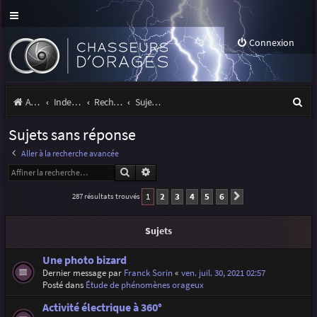
Connexion
R
Accueil
Index du forum
Rechercher
Sujets sans réponse
e
Sujets sans réponse
c
Aller à la recherche avancée
h
Rechercher
Recherche avancée
e
1
2
3
4
5
6
287 résultats trouvés
Suivante
r
c
Sujets
h
Une photo bizard
e
Dernier message par
Franck Sorin
«
ven. juil. 30, 2021 02:57
Posté dans
Étude de phénomènes orageux
r
Activité électrique à 360°