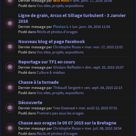
Dernier message par
Will Hien
«
dim. janv. 17, 2016 16:08
Posté dans
Vos sites, projets, expositions
Ligne de grain, Arcus et Sillage turbulent - 3 Janvier
2016
Dernier message par
Florian L
«
lun. janv. 04, 2016 11:54
Posté dans
Récits et photos d'orages
Nouveau blog et page Facebook
Dernier message par
Christophe Russo
«
mar. nov. 17, 2015 21:01
Posté dans
Vos sites, projets, expositions
Reportage sur TF1 en cours
Dernier message par
Ghislain Raffestin
«
dim. sept. 20, 2015 15:07
Posté dans
Culture & médias
Chasse à la tornade
Dernier message par
Thibault Sergent
«
ven. sept. 04, 2015 22:13
Posté dans
Vos sites, projets, expositions
Découverte
Dernier message par
Yves Gwenael
«
mer. août 12, 2015 07:31
Posté dans
Premiers pas sous les orages
Chasse aux orages le 05 07 2015 sur la Bretagne
Dernier message par
Christophe Russo
«
mer. juil. 08, 2015 18:54
Posté dans
Récits et photos d'orages