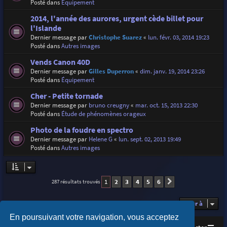
Posté dans
Équipement
2014, l'année des aurores, urgent cède billet pour
l'Islande
Dernier message par
Christophe Suarez
«
lun. févr. 03, 2014 19:23
Posté dans
Autres images
Vends Canon 40D
Dernier message par
Gilles Duperron
«
dim. janv. 19, 2014 23:26
Posté dans
Équipement
Cher - Petite tornade
Dernier message par
bruno creugny
«
mar. oct. 15, 2013 22:30
Posté dans
Étude de phénomènes orageux
Photo de la foudre en spectro
Dernier message par
Helene G
«
lun. sept. 02, 2013 19:49
Posté dans
Autres images
1
2
3
4
5
6
287 résultats trouvés
Suivante
Aller à
En poursuivant votre navigation, vous acceptez