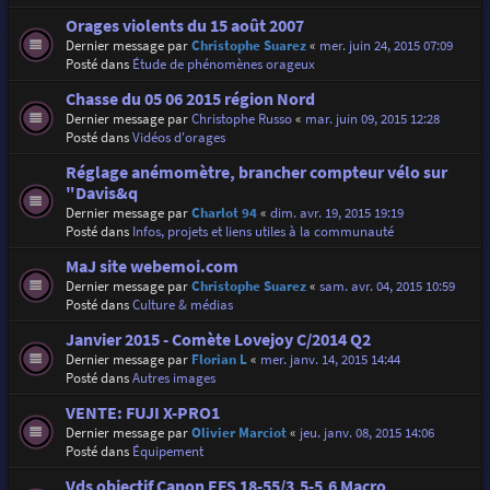
Orages violents du 15 août 2007
Dernier message par
Christophe Suarez
«
mer. juin 24, 2015 07:09
Posté dans
Étude de phénomènes orageux
Chasse du 05 06 2015 région Nord
Dernier message par
Christophe Russo
«
mar. juin 09, 2015 12:28
Posté dans
Vidéos d'orages
Réglage anémomètre, brancher compteur vélo sur
"Davis&q
Dernier message par
Charlot 94
«
dim. avr. 19, 2015 19:19
Posté dans
Infos, projets et liens utiles à la communauté
MaJ site webemoi.com
Dernier message par
Christophe Suarez
«
sam. avr. 04, 2015 10:59
Posté dans
Culture & médias
Janvier 2015 - Comète Lovejoy C/2014 Q2
Dernier message par
Florian L
«
mer. janv. 14, 2015 14:44
Posté dans
Autres images
VENTE: FUJI X-PRO1
Dernier message par
Olivier Marciot
«
jeu. janv. 08, 2015 14:06
Posté dans
Équipement
Vds objectif Canon EFS 18-55/3,5-5,6 Macro