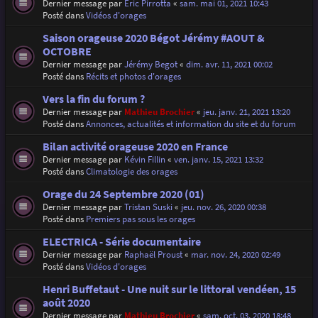
Dernier message par
Eric Pirrotta
«
sam. mai 01, 2021 10:43
Posté dans
Vidéos d'orages
Saison orageuse 2020 Bégot Jérémy #AOUT &
OCTOBRE
Dernier message par
Jérémy Begot
«
dim. avr. 11, 2021 00:02
Posté dans
Récits et photos d'orages
Vers la fin du forum ?
Dernier message par
Mathieu Brochier
«
jeu. janv. 21, 2021 13:20
Posté dans
Annonces, actualités et information du site et du forum
Bilan activité orageuse 2020 en France
Dernier message par
Kévin Fillin
«
ven. janv. 15, 2021 13:32
Posté dans
Climatologie des orages
Orage du 24 Septembre 2020 (01)
Dernier message par
Tristan Suski
«
jeu. nov. 26, 2020 00:38
Posté dans
Premiers pas sous les orages
ELECTRICA - Série documentaire
Dernier message par
Raphaël Proust
«
mar. nov. 24, 2020 02:49
Posté dans
Vidéos d'orages
Henri Buffetaut - Une nuit sur le littoral vendéen, 15
août 2020
Dernier message par
Mathieu Brochier
«
sam. oct. 03, 2020 18:48