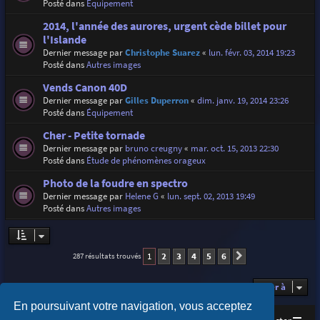
Posté dans
Équipement
2014, l'année des aurores, urgent cède billet pour
l'Islande
Dernier message par
Christophe Suarez
«
lun. févr. 03, 2014 19:23
Posté dans
Autres images
Vends Canon 40D
Dernier message par
Gilles Duperron
«
dim. janv. 19, 2014 23:26
Posté dans
Équipement
Cher - Petite tornade
Dernier message par
bruno creugny
«
mar. oct. 15, 2013 22:30
Posté dans
Étude de phénomènes orageux
Photo de la foudre en spectro
Dernier message par
Helene G
«
lun. sept. 02, 2013 19:49
Posté dans
Autres images
1
2
3
4
5
6
287 résultats trouvés
Suivante
Aller à
En poursuivant votre navigation, vous acceptez