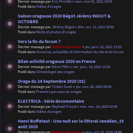
Dernier message par
Eric Pirrotta
«
sam. mai 01, 2021 10:43
Posté dans
Vidéos d'orages
Saison orageuse 2020 Bégot Jérémy #AOUT &
OCTOBRE
Dernier message par
Jérémy Begot
«
dim. avr. 11, 2021 00:02
Posté dans
Récits et photos d'orages
Vers la fin du forum ?
Dernier message par
Mathieu Brochier
«
jeu. janv. 21, 2021 13:20
Posté dans
Annonces, actualités et information du site et du forum
Bilan activité orageuse 2020 en France
Dernier message par
Kévin Fillin
«
ven. janv. 15, 2021 13:32
Posté dans
Climatologie des orages
Orage du 24 Septembre 2020 (01)
Dernier message par
Tristan Suski
«
jeu. nov. 26, 2020 00:38
Posté dans
Premiers pas sous les orages
ELECTRICA - Série documentaire
Dernier message par
Raphaël Proust
«
mar. nov. 24, 2020 02:49
Posté dans
Vidéos d'orages
Henri Buffetaut - Une nuit sur le littoral vendéen, 15
août 2020
Dernier message par
Mathieu Brochier
«
sam. oct. 03, 2020 18:48