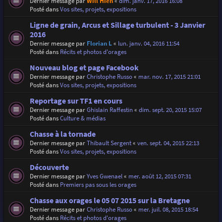
Dernier message par
Will Hien
«
dim. janv. 17, 2016 16:08
Posté dans
Vos sites, projets, expositions
Ligne de grain, Arcus et Sillage turbulent - 3 Janvier
2016
Dernier message par
Florian L
«
lun. janv. 04, 2016 11:54
Posté dans
Récits et photos d'orages
Nouveau blog et page Facebook
Dernier message par
Christophe Russo
«
mar. nov. 17, 2015 21:01
Posté dans
Vos sites, projets, expositions
Reportage sur TF1 en cours
Dernier message par
Ghislain Raffestin
«
dim. sept. 20, 2015 15:07
Posté dans
Culture & médias
Chasse à la tornade
Dernier message par
Thibault Sergent
«
ven. sept. 04, 2015 22:13
Posté dans
Vos sites, projets, expositions
Découverte
Dernier message par
Yves Gwenael
«
mer. août 12, 2015 07:31
Posté dans
Premiers pas sous les orages
Chasse aux orages le 05 07 2015 sur la Bretagne
Dernier message par
Christophe Russo
«
mer. juil. 08, 2015 18:54
Posté dans
Récits et photos d'orages