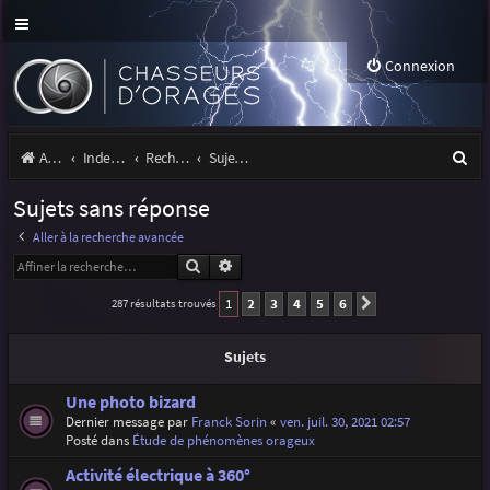
Connexion
R
Accueil
Index du forum
Rechercher
Sujets sans réponse
e
Sujets sans réponse
c
Aller à la recherche avancée
h
Rechercher
Recherche avancée
e
1
2
3
4
5
6
287 résultats trouvés
Suivante
r
c
Sujets
h
Une photo bizard
e
Dernier message par
Franck Sorin
«
ven. juil. 30, 2021 02:57
Posté dans
Étude de phénomènes orageux
r
Activité électrique à 360°