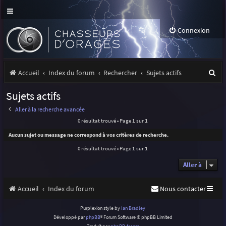
Connexion
R
Accueil
Index du forum
Rechercher
Sujets actifs
e
Sujets actifs
c
Aller à la recherche avancée
h
0 résultat trouvé • Page
1
sur
1
e
Aucun sujet ou message ne correspond à vos critères de recherche.
r
0 résultat trouvé • Page
1
sur
1
c
Aller à
h
Accueil
Index du forum
Nous contacter
e
r
Purplexion style by
Ian Bradley
Développé par
phpBB
® Forum Software © phpBB Limited