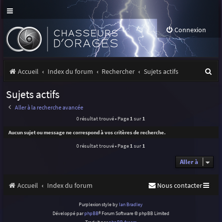
Connexion
R
Accueil
Index du forum
Rechercher
Sujets actifs
e
Sujets actifs
c
Aller à la recherche avancée
h
0 résultat trouvé • Page
1
sur
1
e
Aucun sujet ou message ne correspond à vos critères de recherche.
r
0 résultat trouvé • Page
1
sur
1
c
Aller à
h
Accueil
Index du forum
Nous contacter
e
r
Purplexion style by
Ian Bradley
Développé par
phpBB
® Forum Software © phpBB Limited