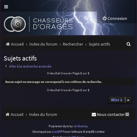
Connexion
R
Accueil
Index du forum
Rechercher
Sujets actifs
e
Sujets actifs
c
Aller à la recherche avancée
h
0 résultat trouvé • Page
1
sur
1
e
Aucun sujet ou message ne correspond à vos critères de recherche.
r
0 résultat trouvé • Page
1
sur
1
c
Aller à
h
Accueil
Index du forum
Nous contacter
e
r
Purplexion style by
Ian Bradley
Développé par
phpBB
® Forum Software © phpBB Limited