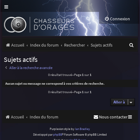
Connexion
R
Accueil
Index du forum
Rechercher
Sujets actifs
e
Sujets actifs
c
Aller à la recherche avancée
h
0 résultat trouvé • Page
1
sur
1
e
Aucun sujet ou message ne correspond à vos critères de recherche.
r
0 résultat trouvé • Page
1
sur
1
c
Aller à
h
Accueil
Index du forum
Nous contacter
e
r
Purplexion style by
Ian Bradley
Développé par
phpBB
® Forum Software © phpBB Limited