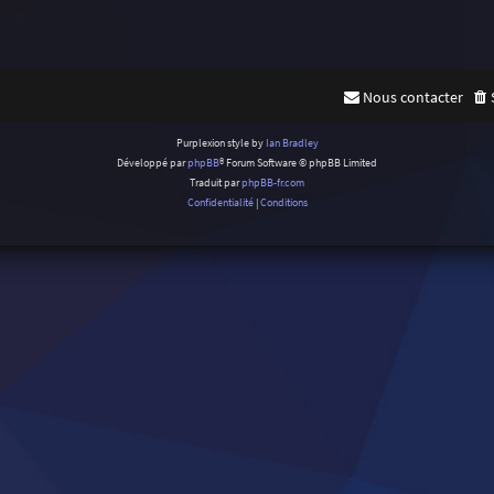
Nous contacter
Purplexion style by
Ian Bradley
Développé par
phpBB
® Forum Software © phpBB Limited
Traduit par
phpBB-fr.com
Confidentialité
|
Conditions