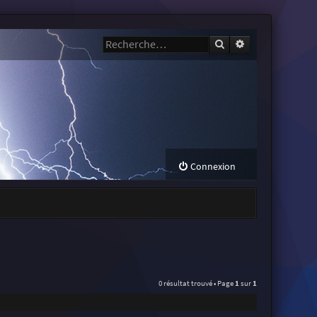
Rechercher
Recherche avanc
Connexion
0 résultat trouvé • Page
1
sur
1