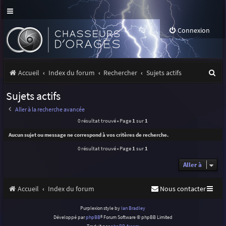
Connexion
R
Accueil
Index du forum
Rechercher
Sujets actifs
e
Sujets actifs
c
Aller à la recherche avancée
h
0 résultat trouvé • Page
1
sur
1
e
Aucun sujet ou message ne correspond à vos critères de recherche.
r
0 résultat trouvé • Page
1
sur
1
c
Aller à
h
Accueil
Index du forum
Nous contacter
e
r
Purplexion style by
Ian Bradley
Développé par
phpBB
® Forum Software © phpBB Limited