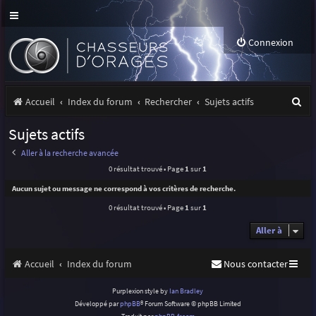
Connexion
R
Accueil
Index du forum
Rechercher
Sujets actifs
e
Sujets actifs
c
Aller à la recherche avancée
h
0 résultat trouvé • Page
1
sur
1
e
Aucun sujet ou message ne correspond à vos critères de recherche.
r
0 résultat trouvé • Page
1
sur
1
c
Aller à
h
Accueil
Index du forum
Nous contacter
e
r
Purplexion style by
Ian Bradley
Développé par
phpBB
® Forum Software © phpBB Limited