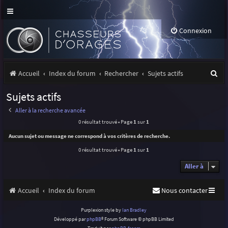
Connexion
R
Accueil
Index du forum
Rechercher
Sujets actifs
e
Sujets actifs
c
Aller à la recherche avancée
h
0 résultat trouvé • Page
1
sur
1
e
Aucun sujet ou message ne correspond à vos critères de recherche.
r
0 résultat trouvé • Page
1
sur
1
c
Aller à
h
Accueil
Index du forum
Nous contacter
e
r
Purplexion style by
Ian Bradley
Développé par
phpBB
® Forum Software © phpBB Limited