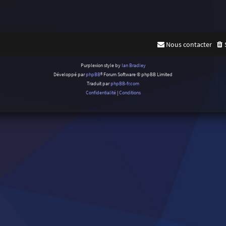
Nous contacter
Purplexion style by
Ian Bradley
Développé par
phpBB
® Forum Software © phpBB Limited
Traduit par
phpBB-fr.com
Confidentialité
|
Conditions