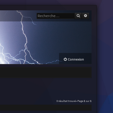
Rechercher
Recherche avanc
Connexion
0 résultat trouvé • Page
1
sur
1