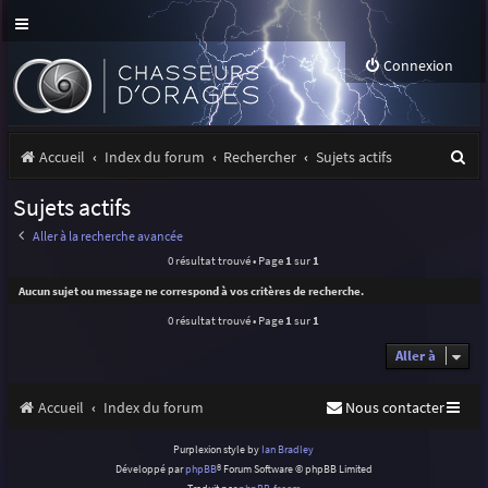
Connexion
R
Accueil
Index du forum
Rechercher
Sujets actifs
e
Sujets actifs
c
Aller à la recherche avancée
h
0 résultat trouvé • Page
1
sur
1
e
Aucun sujet ou message ne correspond à vos critères de recherche.
r
0 résultat trouvé • Page
1
sur
1
c
Aller à
h
Accueil
Index du forum
Nous contacter
e
r
Purplexion style by
Ian Bradley
Développé par
phpBB
® Forum Software © phpBB Limited