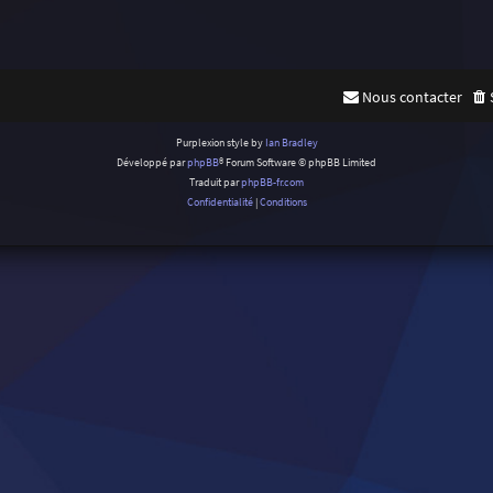
Nous contacter
Purplexion style by
Ian Bradley
Développé par
phpBB
® Forum Software © phpBB Limited
Traduit par
phpBB-fr.com
Confidentialité
|
Conditions