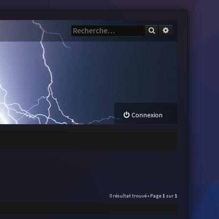
Rechercher
Recherche avanc
Connexion
0 résultat trouvé • Page
1
sur
1