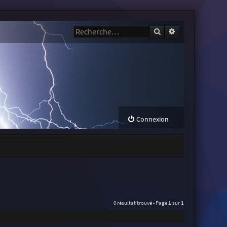
Rechercher
Recherche avanc
Connexion
0 résultat trouvé • Page
1
sur
1