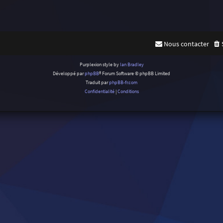
Nous contacter
Purplexion style by
Ian Bradley
Développé par
phpBB
® Forum Software © phpBB Limited
Traduit par
phpBB-fr.com
Confidentialité
|
Conditions