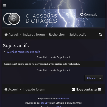
Connexion
R
Accueil
Index du forum
Rechercher
Sujets actifs
e
Sujets actifs
c
Aller à la recherche avancée
h
0 résultat trouvé • Page
1
sur
1
e
Aucun sujet ou message ne correspond à vos critères de recherche.
r
0 résultat trouvé • Page
1
sur
1
c
Aller à
h
Accueil
Index du forum
Nous contacter
e
r
Purplexion style by
Ian Bradley
Développé par
phpBB
® Forum Software © phpBB Limited