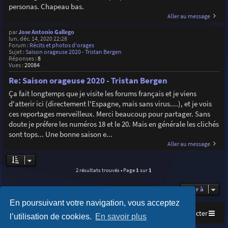
personas. Chapeau bas.
Aller au message
par
Jose Antonio Gallego
lun. déc. 14, 2020 22:28
Forum :
Récits et photos d'orages
Sujet :
Saison orageuse 2020 - Tristan Bergen
Réponses :
8
Vues :
20084
Re: Saison orageuse 2020 - Tristan Bergen
Ça fait longtemps que je visite les forums français et je viens
d'atterir ici (directement l'Espagne, mais sans virus....), et je vois
ces reportages merveilleux. Merci beaucoup pour partager. Sans
doute je préfere les numéros 18 et le 20. Mais en générale les clichés
sont tops... Une bonne saison e...
Aller au message
2 résultats trouvés • Page
1
sur
1
Aller à
En poursuivant votre navigation, vous acceptez
Accueil
Index du forum
Nous contacter
l’utilisation de cookies.
En savoir plus