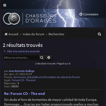
Connexion
R
Accueil
Index du forum
Rechercher
e
2 résultats trouvés
c
Aller à la recherche avancée
h
Rechercher
Recherche avancée
e
2 résultats trouvés • Page
1
sur
1
r
par
Jose Antonio Gallego
jeu. janv. 27, 2022 22:33
c
Forum :
Annonces, actualités et information du site et du forum
Sujet :
Forum CO - The end
h
Réponses :
3
Vues :
55033
e
Re: Forum CO - The end
r
Sin duda el foro de tormentas de mayor calidad de toda Europa.
Dommage.....Gracias por haber proporcionado sueños a muchas