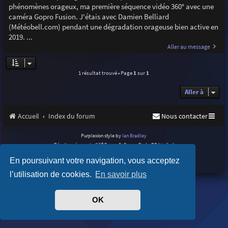
phénomènes orageux, ma première séquence vidéo 360° avec une
caméra Gopro Fusion. J'étais avec Damien Belliard
(Météobell.com) pendant une dégradation orageuse bien active en
2019. ...
Aller au message
1 résultat trouvé • Page
1
sur
1
Aller à
Accueil
Index du forum
Nous contacter
Purplexion style by
Ian Bradley
Développé par
phpBB
® Forum Software © phpBB Limited
Traduit par
phpBB-fr.com
En poursuivant votre navigation, vous acceptez
Confidentialité
|
Conditions
l’utilisation de cookies.
En savoir plus
OK