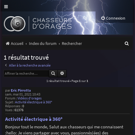
Connexion
R
Accueil
Index du forum
Rechercher
e
1 résultat trouvé
c
Aller à la recherche avancée
h
Rechercher
Recherche avancée
e
1 résultat trouvé • Page
1
sur
1
r
par
Eric Pirrotta
sam. mai 01, 2021 10:43
c
Forum :
Vidéos d'orages
Sujet :
Activité électrique à 360°
h
Réponses :
0
Vues :
61376
e
Activité électrique à 360°
r
Bonjour tout le monde, Salut aux chasseurs qui me connaissent
:hello: Je viens partager avec vous, passionnés(ées) des