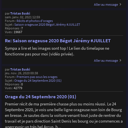
Aller au message
par
Tristan Suski
sam. janv. 02, 2021 12:59
Forum :
Récits et photos d'orages
Sujet :
Saison orageuse 2020 Bégot Jérémy #JUILLET
Réponses :
7
Vues :
19667
Re: Saison orageuse 2020 Bégot Jérémy #JUILLET
Sympa a lire et les images sont top ! Le lien du timelapse ne
fonctionne pas pour moi (vidéo privée).
Aller au message
par
Tristan Suski
jeu. nov. 26, 2020 00:38
Forum :
Premiers pas sous les orages
Sujet :
Orage du 24 Septembre 2020 (01)
Réponses :
0
Vues :
42779
Orage du 24 Septembre 2020 (01)
Premier récit de ma première chasse plus ou moins réussi. Le 24
Septembre 2020, je vois une belle ligne orageuse non loin de Bourg
en bresse. Je sautes dans la voiture venant tout juste de rentrer du
travail et je pars direction Saint Denis les bourg ou je commences a
apercevoir un très bel Arcus. h...