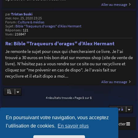
Aller au message
par
Tristan Suski
mer. nov. 25, 2020 23:25
Forum :
Culture & médias
Sujet :
Bible "Traqueurs d'orages" d'Alex Hermant
Réponses :
121
Vues :
216847
Re: Bible "Traqueurs d'orages" d'Alex Hermant
Je remonte le sujet pour ceux qui chercheraient ce livre. Je l'ai
trouvé a 30 euros en très bon état sur momox-shop (site de vente de
livre). N'hésitez pas a vous rendre sur ce site ou sur recyclivre et
cliquez sur "me prévenir en cas de dispo". Je l'avais fait sur
recyclivre et il etait dispo a moi...
Aller au message
4 résultats trouvés • Page
1
sur
1
Aller à
En poursuivant votre navigation, vous acceptez
Accueil
Index du forum
Nous contacter
l’utilisation de cookies.
En savoir plus
Purplexion style by
Ian Bradley