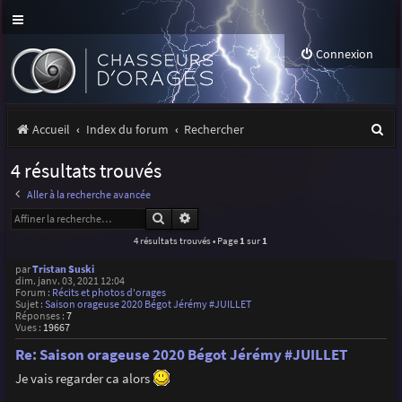
Connexion
R
Accueil
Index du forum
Rechercher
e
4 résultats trouvés
c
Aller à la recherche avancée
h
Rechercher
Recherche avancée
e
4 résultats trouvés • Page
1
sur
1
r
par
Tristan Suski
dim. janv. 03, 2021 12:04
c
Forum :
Récits et photos d'orages
Sujet :
Saison orageuse 2020 Bégot Jérémy #JUILLET
h
Réponses :
7
Vues :
19667
e
Re: Saison orageuse 2020 Bégot Jérémy #JUILLET
r
Je vais regarder ca alors