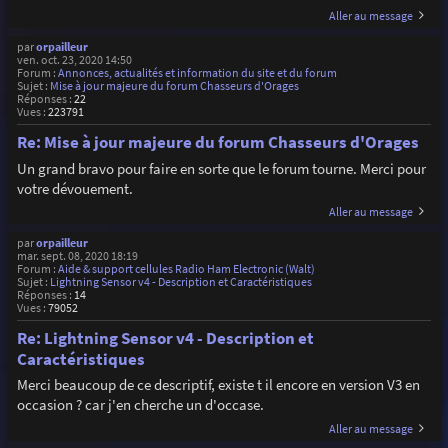
Aller au message
par
orpailleur
ven. oct. 23, 2020 14:50
Forum :
Annonces, actualités et information du site et du forum
Sujet :
Mise à jour majeure du forum Chasseurs d'Orages
Réponses :
22
Vues :
223791
Re: Mise à jour majeure du forum Chasseurs d'Orages
Un grand bravo pour faire en sorte que le forum tourne. Merci pour
votre dévouement.
Aller au message
par
orpailleur
mar. sept. 08, 2020 18:19
Forum :
Aide & support cellules Radio Ham Electronic (Walt)
Sujet :
Lightning Sensor v4 - Description et Caractéristiques
Réponses :
14
Vues :
79052
Re: Lightning Sensor v4 - Description et
Caractéristiques
Merci beaucoup de ce descriptif, existe t il encore en version V3 en
occasion ? car j'en cherche un d'occase.
Aller au message