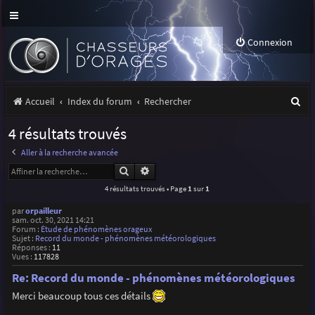
Connexion
R
Accueil
Index du forum
Rechercher
e
4 résultats trouvés
c
Aller à la recherche avancée
h
Rechercher
Recherche avancée
e
4 résultats trouvés • Page
1
sur
1
r
par
orpailleur
sam. oct. 30, 2021 14:21
c
Forum :
Étude de phénomènes orageux
Sujet :
Record du monde - phénomènes météorologiques
h
Réponses :
11
Vues :
117828
e
Re: Record du monde - phénomènes météorologiques
r
Merci beaucoup tous ces détails