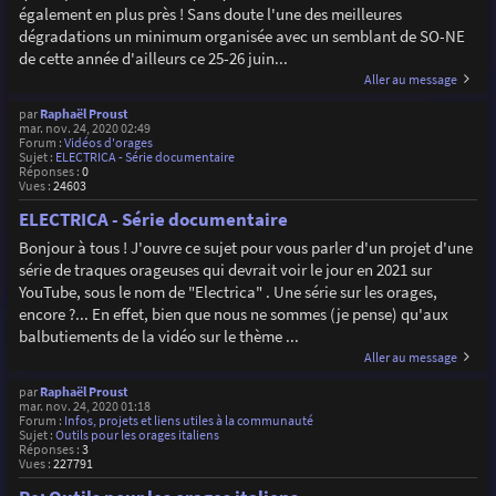
également en plus près ! Sans doute l'une des meilleures
dégradations un minimum organisée avec un semblant de SO-NE
de cette année d'ailleurs ce 25-26 juin...
Aller au message
par
Raphaël Proust
mar. nov. 24, 2020 02:49
Forum :
Vidéos d'orages
Sujet :
ELECTRICA - Série documentaire
Réponses :
0
Vues :
24603
ELECTRICA - Série documentaire
Bonjour à tous ! J'ouvre ce sujet pour vous parler d'un projet d'une
série de traques orageuses qui devrait voir le jour en 2021 sur
YouTube, sous le nom de "Electrica" . Une série sur les orages,
encore ?... En effet, bien que nous ne sommes (je pense) qu'aux
balbutiements de la vidéo sur le thème ...
Aller au message
par
Raphaël Proust
mar. nov. 24, 2020 01:18
Forum :
Infos, projets et liens utiles à la communauté
Sujet :
Outils pour les orages italiens
Réponses :
3
Vues :
227791