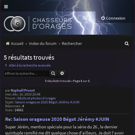
Connexion
R
Accueil
Index du forum
Rechercher
e
5 résultats trouvés
c
Aller à la recherche avancée
h
Rechercher
Recherche avancée
e
5 résultats trouvés • Page
1
sur
1
r
par
Raphaël Proust
mer. déc. 16, 2020 20:48
c
Forum :
Récits et photos d'orages
Sujet :
Saison orageuse 2020 Bégot Jérémy #JUIN
h
Réponses :
4
Vues :
14661
e
Re: Saison orageuse 2020 Bégot Jérémy #JUIN
r
Super Jérém, mention spéciale pour la série du 26 , le dernier
quintuple ramifié me dit quelque chose d'ailleurs. Je doit l'avoir