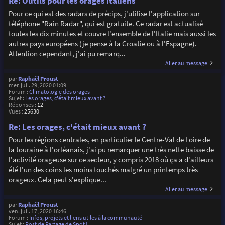
Re: Outils pour les orages italiens
Pour ce qui est des radars de précips, j'utilise l'application sur
téléphone "Rain Radar", qui est gratuite. Ce radar est actualisé
toutes les dix minutes et couvre l'ensemble de l'Italie mais aussi les
autres pays européens (je pense à la Croatie ou à l'Espagne).
Attention cependant, j'ai pu remarq...
Aller au message
par
Raphaël Proust
mer. juil. 29, 2020 01:09
Forum :
Climatologie des orages
Sujet :
Les orages, c'était mieux avant ?
Réponses :
12
Vues :
25630
Re: Les orages, c'était mieux avant ?
Pour les régions centrales, en particulier le Centre-Val de Loire de
la touraine à l'orléanais, j'ai pu remarquer une très nette baisse de
l'activité orageuse sur ce secteur, y compris 2018 où ça a d'ailleurs
été l'un des coins les moins touchés malgré un printemps très
orageux. Cela peut s'explique...
Aller au message
par
Raphaël Proust
ven. juil. 17, 2020 16:46
Forum :
Infos, projets et liens utiles à la communauté
Sujet :
Post de Partage de Spot !