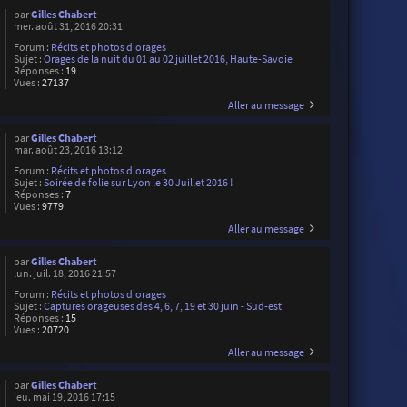
par
Gilles Chabert
mer. août 31, 2016 20:31
Forum :
Récits et photos d'orages
Sujet :
Orages de la nuit du 01 au 02 juillet 2016, Haute-Savoie
Réponses :
19
Vues :
27137
Aller au message
par
Gilles Chabert
mar. août 23, 2016 13:12
Forum :
Récits et photos d'orages
Sujet :
Soirée de folie sur Lyon le 30 Juillet 2016 !
Réponses :
7
Vues :
9779
Aller au message
par
Gilles Chabert
lun. juil. 18, 2016 21:57
Forum :
Récits et photos d'orages
Sujet :
Captures orageuses des 4, 6, 7, 19 et 30 juin - Sud-est
Réponses :
15
Vues :
20720
Aller au message
par
Gilles Chabert
jeu. mai 19, 2016 17:15