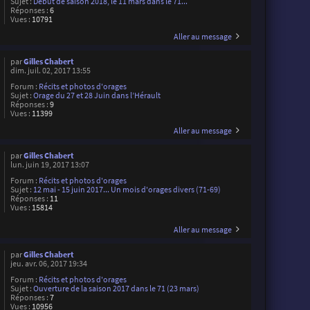
Sujet :
Début de saison 2018, le 11 mars dans le 71...
Réponses :
6
Vues :
10791
Aller au message
par
Gilles Chabert
dim. juil. 02, 2017 13:55
Forum :
Récits et photos d'orages
Sujet :
Orage du 27 et 28 Juin dans l’Hérault
Réponses :
9
Vues :
11399
Aller au message
par
Gilles Chabert
lun. juin 19, 2017 13:07
Forum :
Récits et photos d'orages
Sujet :
12 mai - 15 juin 2017... Un mois d'orages divers (71-69)
Réponses :
11
Vues :
15814
Aller au message
par
Gilles Chabert
jeu. avr. 06, 2017 19:34
Forum :
Récits et photos d'orages
Sujet :
Ouverture de la saison 2017 dans le 71 (23 mars)
Réponses :
7
Vues :
10956