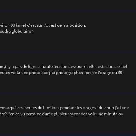
nviron 80 km et c'est sur l'ouest de ma position.
 foudre globulaire?
il y a pas de ligne a haute tension dessous et elle reste dans le ciel
utes voila une photo que j'ai photographier lors de l'orage du 30
t remarqué ces boules de lumières pendant les orages ! du coup j'ai une
re? j'en es vu certaine durée plusieur secondes voir une minute ou