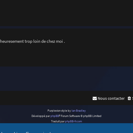
lheuresement trop loin de chez moi .
Nous contacter
Purplexion style by
Ian Bradley
Développé par
phpBB
® Forum Software © phpBB Limited
Traduit par
phpBB-fr.com
Confidentialité
|
Conditions