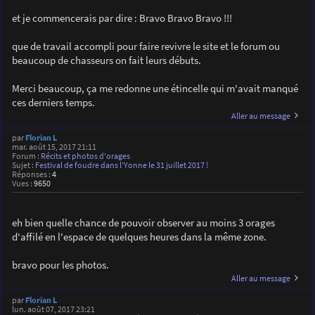
et je commencerais par dire : Bravo Bravo Bravo !!!
que de travail accompli pour faire revivre le site et le forum ou
beaucoup de chasseurs on fait leurs débuts.
Merci beaucoup, ça me redonne une étincelle qui m'avait manqué
ces derniers temps.
Aller au message
par
Florian L
mar. août 15, 2017 21:11
Forum :
Récits et photos d'orages
Sujet :
Festival de foudre dans l'Yonne le 31 juillet 2017 !
Réponses :
4
Vues :
9650
eh bien quelle chance de pouvoir observer au moins 3 orages
d'affilé en l'espace de quelques heures dans la même zone.
bravo pour les photos.
Aller au message
par
Florian L
lun. août 07, 2017 23:21