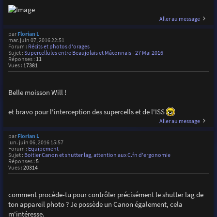
Aller au message
par
Florian L
mar. juin 07, 2016 22:51
Forum :
Récits et photos d'orages
Sujet :
Supercellules entre Beaujolais et Mâconnais - 27 Mai 2016
Réponses :
11
Vues :
17381
Belle moisson Will !
et bravo pour l'interception des supercells et de l'ISS
Aller au message
par
Florian L
lun. juin 06, 2016 15:57
Forum :
Équipement
Sujet :
Boitier Canon et shutter lag, attention aux C.fn d'ergonomie
Réponses :
5
Vues :
20314
comment procède-tu pour contrôler précisément le shutter lag de
ton appareil photo ? Je possède un Canon également, cela
m'intéresse.