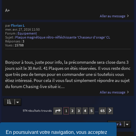
A+
Aller au message
par
Florian L
mer. avr. 27, 2016 11:50
Forum :
Équipement
Sujet :
Plaque magnétique rétro-réfléchissante 'Chasseur d'orage' CL
Réponses :
3
Vues :
15788
Bonjour à tous, juste pour info, la précommande sera close dans 3
jours soit le 30 Avril. 41 Plaques on étés réservées. Il vous reste donc
que très peu de temps pour en commander une si toutefois vous
étiez intéressé. Pour cela il vous faut simplement répondre au sujet
du forum Chasing-live situé ic...
Aller au message
Page
1
sur
65
1
2
3
4
5
65
974 résultats trouvés
Suivante
…
Aller à
En poursuivant votre navigation, vous acceptez