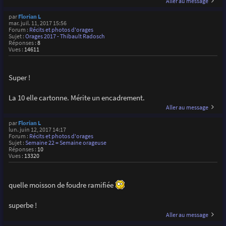
Aller au message
par
Florian L
mar. juil. 11, 2017 15:56
Forum :
Récits et photos d'orages
Sujet :
Orages 2017 - Thibault Radosch
Réponses :
8
Vues :
14611
Super !
La 10 elle cartonne. Mérite un encadrement.
Aller au message
par
Florian L
lun. juin 12, 2017 14:17
Forum :
Récits et photos d'orages
Sujet :
Semaine 22 = Semaine orageuse
Réponses :
10
Vues :
13320
quelle moisson de foudre ramifiée
superbe !
Aller au message