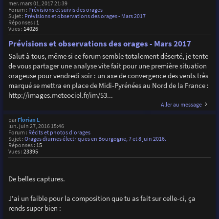
mer. mars 01, 2017 21:39
Forum :
Prévisions et suivis des orages
Sujet :
Prévisions et observations des orages - Mars 2017
Réponses :
1
Vues :
14026
Prévisions et observations des orages - Mars 2017
Salut à tous, même si ce forum semble totalement déserté, je tente
de vous partager une analyse vite fait pour une première situation
orageuse pour vendredi soir : un axe de convergence des vents très
marqué se mettra en place de Midi-Pyrénées au Nord de la France :
http://images.meteociel.fr/im/53...
Aller au message
par
Florian L
lun. juin 27, 2016 15:46
Forum :
Récits et photos d'orages
Sujet :
Orages diurnes électriques en Bourgogne, 7 et 8 juin 2016.
Réponses :
15
Vues :
23395
De belles captures.
J'ai un faible pour la composition que tu as fait sur celle-ci, ça
rends super bien :