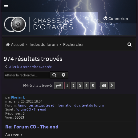
Connexion
R
Accueil
Index du forum
Rechercher
e
974 résultats trouvés
c
Aller à la recherche avancée
h
Rechercher
Recherche avancée
e
Page
1
sur
65
1
2
3
4
5
65
974 résultats trouvés
Suivante
…
r
par
Florian L
c
mar. janv. 25, 2022 18:54
Forum :
Annonces, actualités et information du site et du forum
h
Sujet :
Forum CO - The end
Réponses :
3
Vues :
55063
e
Re: Forum CO - The end
r
Au revoir