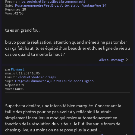
Forum :
Infos, projets et liens utiles à la communauté
Sujet :
Pose anémomètre Peet Bros, Vortex, station Vantage Vue (94)
Réponses :
20
Vues :
42753
tu es un grand fou.
bravo pour la réalisation. attention quand même à ne pas tomber
car ça fait haut, tu es équipé d'un beaudrier et d'une ligne de vie au
cas ou quand tu monte là haut ?
Aller au message
par
Florian L
mar. juil. 11, 2017 16:05
Forum :
Récits et photos d'orages
Sujet :
Orages du dimanche 4 juin 2017 sur le lac de Lugano
Réponses :
9
Vues :
14095
Superbe ta denière, une intensité bien marquée. Concernant la
taille des photos pour ne pas avoir à y réfléchir il faudrait
simplement installer un mod qui resize automatiquement en
fonction de la résolution du visiteur. Je l'utilise sur le forum de
chasing-live, au moins on ne se pose plus la quest...