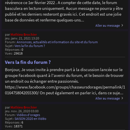
révérence ce 1er février 2022 . A compter de cette date, le forum
basculera en lecture uniquement. Aucun message ne pourra y être
publié et les derniers resteront gravés ici. Cet endroit est une jolie
base de données et renferme quelques-uns...
Aller au message
par
Mathieu Brochier
jeu. janv. 21, 2021 13:20
Forum :
Annonces, actualités et information du site et du forum
Sujet :
Vers la fin du forum ?
Réponses :
0
Vues :
29618
Vers la fin du forum ?
Bonjour, Je vous invite à prendre part à la discussion lancée sur le
groupe Facebook quant à l'avenir du forum, et le besoin de trouver
un endroit ou échanger entre passionnés.
https://www.facebook.com/groups/chasseursdorages/permalink/1
0164758042055300/ On peut également en parler ici, dans ce suje...
Aller au message
par
Mathieu Brochier
jeu. nov. 26, 2020 03:00
Forum :
Vidéos d'orages
Sujet :
SAISON 2020 en Vidéo
Réponses :
6
Vues :
18371