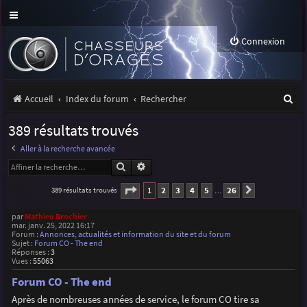
Connexion
R
Accueil
Index du forum
Rechercher
e
389 résultats trouvés
c
Aller à la recherche avancée
h
Rechercher
Recherche avancée
e
Page
1
sur
26
1
2
3
4
5
26
389 résultats trouvés
Suivante
…
r
par
Mathieu Brochier
c
mar. janv. 25, 2022 16:17
Forum :
Annonces, actualités et information du site et du forum
h
Sujet :
Forum CO - The end
Réponses :
3
Vues :
55063
e
Forum CO - The end
r
Après de nombreuses années de service, le forum CO tire sa