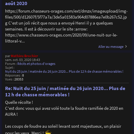
août 2020
https://forum.chasseurs-orages.com/ext/dmzx/imageupload/img-
files/500/d12607f/5f77a7a/3de5a01583a964d07886ea7e0b267c52.jp
g C'est un joli récit que nous a envoyé Henri il y a quelques
semaines. Il est à découvrir sur le site :arrow:
https://www.chasseurs-orages.com/2020/09/une-nuit-sur-le-
littoral-v...
Aller au message
par
Mathieu Brochier
sam. oct. 03, 2020 18:43
Forum :
Récits et photos d'orages
Sujet :
Nuit du 25 juin / matinée du 26 juin 2020... Plus de 12 h de chasse mémorables !
Réponses :
8
Vues :
28353
Re: Nuit du 25 juin / matinée du 26 juin 2020... Plus de
12 h de chasse mémorables !
Quelle récolte !
C'est donc vous qui avez volé toute la foudre ramifiée de 2020 en
AURA !
Les coups de foudre au soleil levant sont majestueux, un plaisir
pour les yeux. Merci !