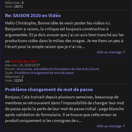
Réponses :
6
Vues :
18371
Re: SAISON 2020 en Vidéo
Hello Christophe, Bonne idée de venir poster tes vidéos ici.
Benjamin a raison, la critique est toujours constructive si
argumentée. Et je dois avouer que j'ai un avis bien tranché sur les
productions vidéo dans le milieu des orages. Je me tiens un peu à
l'écart pour la simple raison que je n'ai rie...
Aller au message
par
Mathieu Brochier
mer. nov. 25, 2020 02:37
Forum :
Annonces, actualités et information du site et du forum
Sujet :
Problème changement de mot de passe
Réponses :
1
Vues :
12293
Problème changement de mot de passe
Bonjour, Cela trainait depuis plusieurs semaines, beaucoup de
membres se retrouvaient dans l'impossibilité de changer leur mot
de passe après la perte de leur mot de passe initial : page blanche
après validation du formulaire. Il se trouve que cette erreur se
produit uniquement si les consignes de c...
Aller au message