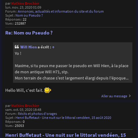
par
Mathieu Brochier
lun. nov. 23, 2020 01:09
Forum :
Annonces, actualités et information du site et du forum
Sujet :
Nom ou Pseudo ?
Réponses :
22
Vues :
232887
Re: Nom ou Pseudo ?
Will Hien
a écrit :
↑
Yo !
Maxime, si tu peux me passer le pseudo en Will Hien, à la place
de mon antique Will H71, stp.
Mon terrain de chasse s'est largement élargi depuis l'époque...
Hello Will, c'est fait.
Aller au message
par
Mathieu Brochier
sam. oct. 03, 2020 18:48
Forum :
Récits et photos d'orages
Sujet :
Henri Buffetaut - Une nuit sur le littoral vendéen, 15 août 2020
Réponses :
0
Vues :
25053
Henri Buffetaut - Une nuit sur le littoral vendéen, 15