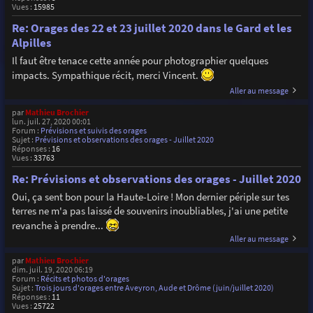
Vues :
15985
Re: Orages des 22 et 23 juillet 2020 dans le Gard et les
Alpilles
Il faut être tenace cette année pour photographier quelques
impacts. Sympathique récit, merci Vincent.
Aller au message
par
Mathieu Brochier
lun. juil. 27, 2020 00:01
Forum :
Prévisions et suivis des orages
Sujet :
Prévisions et observations des orages - Juillet 2020
Réponses :
16
Vues :
33763
Re: Prévisions et observations des orages - Juillet 2020
Oui, ça sent bon pour la Haute-Loire ! Mon dernier périple sur tes
terres ne m'a pas laissé de souvenirs inoubliables, j'ai une petite
revanche à prendre...
Aller au message
par
Mathieu Brochier
dim. juil. 19, 2020 06:19
Forum :
Récits et photos d'orages
Sujet :
Trois jours d'orages entre Aveyron, Aude et Drôme (juin/juillet 2020)
Réponses :
11
Vues :
25722