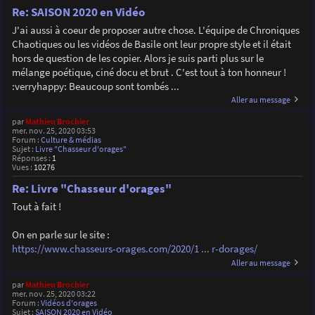
Re: SAISON 2020 en Vidéo
J'ai aussi à coeur de proposer autre chose. L'équipe de Chroniques
Chaotiques ou les vidéos de Basile ont leur propre style et il était
hors de question de les copier. Alors je suis parti plus sur le
mélange poétique, ciné docu et brut . C'est tout à ton honneur !
:verryhappy: Beaucoup sont tombés ...
Aller au message
par
Mathieu Brochier
mer. nov. 25, 2020 03:53
Forum :
Culture & médias
Sujet :
Livre "Chasseur d'orages"
Réponses :
1
Vues :
10276
Re: Livre "Chasseur d'orages"
Tout à fait !
On en parle sur le site :
https://www.chasseurs-orages.com/2020/1 ... r-dorages/
Aller au message
par
Mathieu Brochier
mer. nov. 25, 2020 03:22
Forum :
Vidéos d'orages
Sujet :
SAISON 2020 en Vidéo