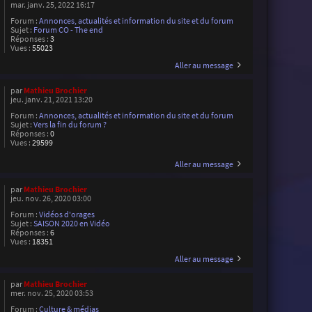
mar. janv. 25, 2022 16:17
Forum :
Annonces, actualités et information du site et du forum
Sujet :
Forum CO - The end
Réponses :
3
Vues :
55023
Aller au message
par
Mathieu Brochier
jeu. janv. 21, 2021 13:20
Forum :
Annonces, actualités et information du site et du forum
Sujet :
Vers la fin du forum ?
Réponses :
0
Vues :
29599
Aller au message
par
Mathieu Brochier
jeu. nov. 26, 2020 03:00
Forum :
Vidéos d'orages
Sujet :
SAISON 2020 en Vidéo
Réponses :
6
Vues :
18351
Aller au message
par
Mathieu Brochier
mer. nov. 25, 2020 03:53
Forum :
Culture & médias