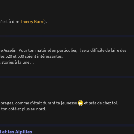
c'est à dire
Thierry Barré
).
sselin. Pour ton matériel en particulier, il sera difficile de faire des
des p20 et p30 soient intéressantes.
tories à la une ...
s orages, comme c'était durant ta jeunesse
et près de chez toi.
e ton côté et plus au nord.
 et les Alpilles