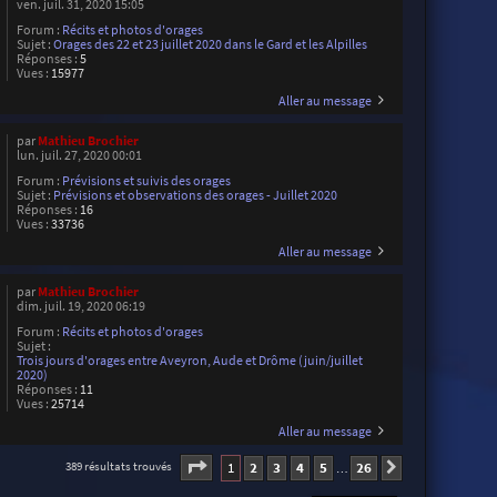
ven. juil. 31, 2020 15:05
Forum :
Récits et photos d'orages
Sujet :
Orages des 22 et 23 juillet 2020 dans le Gard et les Alpilles
Réponses :
5
Vues :
15977
Aller au message
par
Mathieu Brochier
lun. juil. 27, 2020 00:01
Forum :
Prévisions et suivis des orages
Sujet :
Prévisions et observations des orages - Juillet 2020
Réponses :
16
Vues :
33736
Aller au message
par
Mathieu Brochier
dim. juil. 19, 2020 06:19
Forum :
Récits et photos d'orages
Sujet :
Trois jours d'orages entre Aveyron, Aude et Drôme (juin/juillet
2020)
Réponses :
11
Vues :
25714
Aller au message
Page
1
sur
26
1
2
3
4
5
26
389 résultats trouvés
Suivante
…