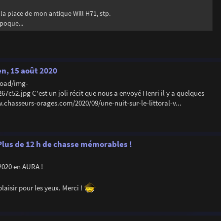
 la place de mon antique Will H71, stp.
poque...
en, 15 août 2020
load/img-
52.jpg C'est un joli récit que nous a envoyé Henri il y a quelques
ww.chasseurs-orages.com/2020/09/une-nuit-sur-le-littoral-v...
. Plus de 12 h de chasse mémorables !
 2020 en AURA !
laisir pour les yeux. Merci !