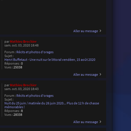
Aller au message
par
Mathieu Brochier
sam. oct. 03, 2020 18:48
Forum :
Récits et photos d'orages
Sujet :
Henri Buffetaut - Une nuit sur le littoral vendéen, 15 août 2020
Réponses :
0
Vues :
25038
Aller au message
par
Mathieu Brochier
sam. oct. 03, 2020 18:43
Forum :
Récits et photos d'orages
Sujet :
Nuit du 25 juin / matinée du 26 juin 2020... Plus de 12 h de chasse
mémorables !
Réponses :
8
Vues :
28338
Aller au message