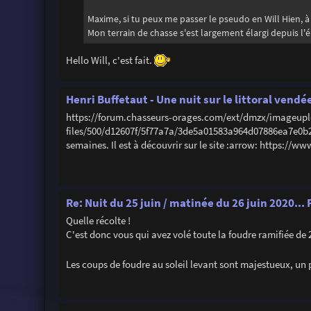
Maxime, si tu peux me passer le pseudo en Will Hien, à
Mon terrain de chasse s'est largement élargi depuis l'é
Hello Will, c'est fait.
Henri Buffetaut - Une nuit sur le littoral vendé
https://forum.chasseurs-orages.com/ext/dmzx/imageup
files/500/d12607f/5f77a7a/3de5a01583a964d07886ea7e0b267c
semaines. Il est à découvrir sur le site :arrow: https://w
Re: Nuit du 25 juin / matinée du 26 juin 2020..
Quelle récolte !
C'est donc vous qui avez volé toute la foudre ramifiée de
Les coups de foudre au soleil levant sont majestueux, un p