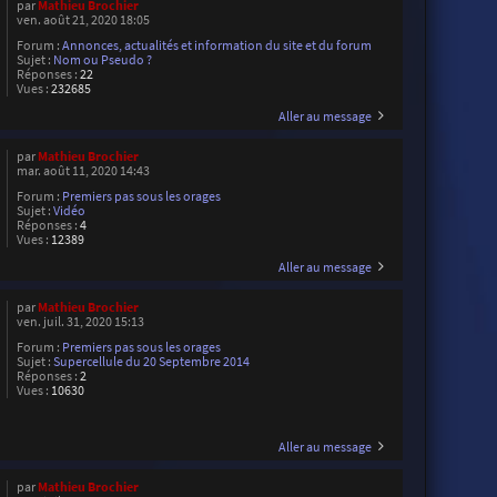
par
Mathieu Brochier
ven. août 21, 2020 18:05
Forum :
Annonces, actualités et information du site et du forum
Sujet :
Nom ou Pseudo ?
Réponses :
22
Vues :
232685
Aller au message
par
Mathieu Brochier
mar. août 11, 2020 14:43
Forum :
Premiers pas sous les orages
Sujet :
Vidéo
Réponses :
4
Vues :
12389
Aller au message
par
Mathieu Brochier
ven. juil. 31, 2020 15:13
Forum :
Premiers pas sous les orages
Sujet :
Supercellule du 20 Septembre 2014
Réponses :
2
Vues :
10630
Aller au message
par
Mathieu Brochier