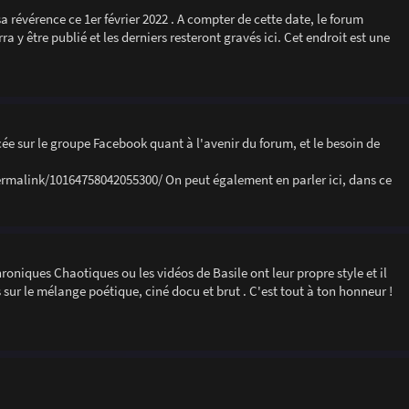
 révérence ce 1er février 2022 . A compter de cette date, le forum
y être publié et les derniers resteront gravés ici. Cet endroit est une
cée sur le groupe Facebook quant à l'avenir du forum, et le besoin de
alink/10164758042055300/ On peut également en parler ici, dans ce
roniques Chaotiques ou les vidéos de Basile ont leur propre style et il
us sur le mélange poétique, ciné docu et brut . C'est tout à ton honneur !