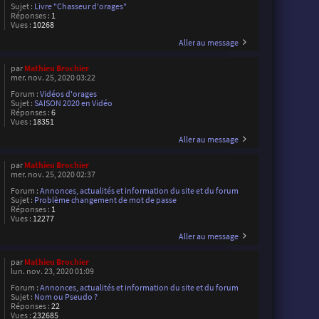
Sujet :
Livre "Chasseur d'orages"
Réponses :
1
Vues :
10268
Aller au message
par
Mathieu Brochier
mer. nov. 25, 2020 03:22
Forum :
Vidéos d'orages
Sujet :
SAISON 2020 en Vidéo
Réponses :
6
Vues :
18351
Aller au message
par
Mathieu Brochier
mer. nov. 25, 2020 02:37
Forum :
Annonces, actualités et information du site et du forum
Sujet :
Problème changement de mot de passe
Réponses :
1
Vues :
12277
Aller au message
par
Mathieu Brochier
lun. nov. 23, 2020 01:09
Forum :
Annonces, actualités et information du site et du forum
Sujet :
Nom ou Pseudo ?
Réponses :
22
Vues :
232685