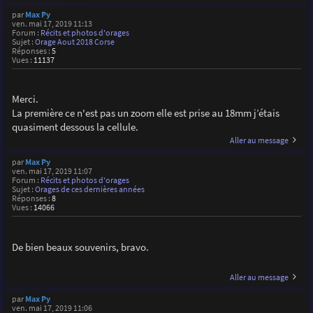
par
Max Py
ven. mai 17, 2019 11:13
Forum :
Récits et photos d'orages
Sujet :
Orage Aout 2018 Corse
Réponses :
5
Vues :
11137
Merci.
La première ce n'est pas un zoom elle est prise au 18mm j’étais
quasiment dessous la cellule.
Aller au message
par
Max Py
ven. mai 17, 2019 11:07
Forum :
Récits et photos d'orages
Sujet :
Orages de ces dernières années
Réponses :
8
Vues :
14066
De bien beaux souvenirs, bravo.
Aller au message
par
Max Py
ven. mai 17, 2019 11:06