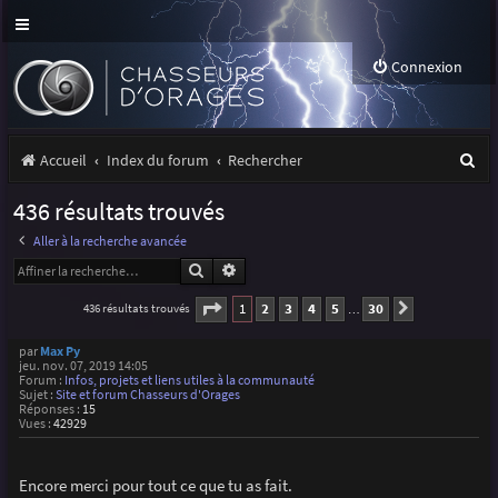
Connexion
R
Accueil
Index du forum
Rechercher
e
436 résultats trouvés
c
Aller à la recherche avancée
h
Rechercher
Recherche avancée
e
Page
1
sur
30
1
2
3
4
5
30
436 résultats trouvés
Suivante
…
r
par
Max Py
c
jeu. nov. 07, 2019 14:05
Forum :
Infos, projets et liens utiles à la communauté
h
Sujet :
Site et forum Chasseurs d'Orages
Réponses :
15
Vues :
42929
e
r
Encore merci pour tout ce que tu as fait.