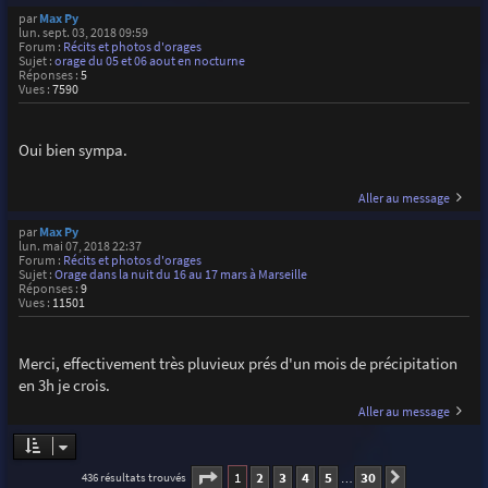
par
Max Py
lun. sept. 03, 2018 09:59
Forum :
Récits et photos d'orages
Sujet :
orage du 05 et 06 aout en nocturne
Réponses :
5
Vues :
7590
Oui bien sympa.
Aller au message
par
Max Py
lun. mai 07, 2018 22:37
Forum :
Récits et photos d'orages
Sujet :
Orage dans la nuit du 16 au 17 mars à Marseille
Réponses :
9
Vues :
11501
Merci, effectivement très pluvieux prés d'un mois de précipitation
en 3h je crois.
Aller au message
Page
1
sur
30
1
2
3
4
5
30
436 résultats trouvés
Suivante
…