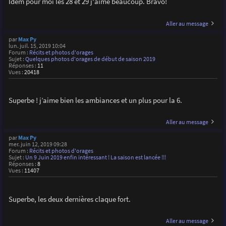
Idem pour moi les 28 et 29 j'aime beaucoup. Bravo!
Aller au message
par
Max Py
lun. juil. 15, 2019 10:04
Forum :
Récits et photos d'orages
Sujet :
Quelques photos d'orages de début de saison 2019
Réponses :
11
Vues :
20418
Superbe ! j’aime bien les ambiances et un plus pour la 6.
Aller au message
par
Max Py
mer. juin 12, 2019 09:28
Forum :
Récits et photos d'orages
Sujet :
Un 9 Juin 2019 enfin intéressant ! La saison est lancée !!!
Réponses :
8
Vues :
11407
Superbe, les deux dernières claque fort.
Aller au message