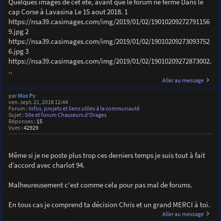
Quelques images de cet été, avant que le forum ne ferme Dans le
cap Corse à Lavasina Le 15 aout 2018. 1
https://nsa39.casimages.com/img/2019/01/02/19010209272791156
9.jpg 2
https://nsa39.casimages.com/img/2019/01/02/19010209273093752
6.jpg 3
https://nsa39.casimages.com/img/2019/01/02/19010209272873002.
..
Aller au message
par
Max Py
ven. sept. 21, 2018 12:44
Forum :
Infos, projets et liens utiles à la communauté
Sujet :
Site et forum Chasseurs d'Orages
Réponses :
15
Vues :
42929
Même si je ne poste plus trop ces derniers temps je suis tout à fait
d’accord avec charlot 94.
Malheureusement c'est comme cela pour pas mal de forums.
En tous cas je comprend ta décision Chris et un grand MERCI à toi.
Aller au message