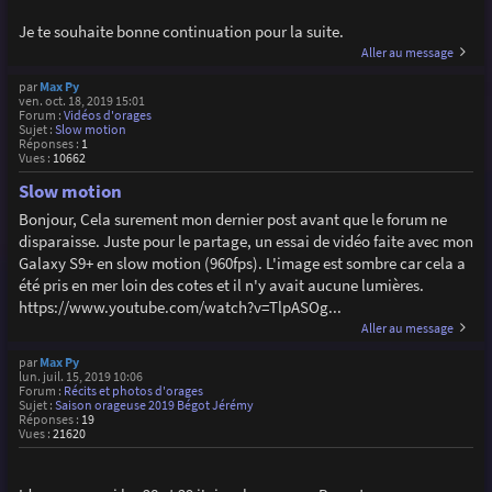
Je te souhaite bonne continuation pour la suite.
Aller au message
par
Max Py
ven. oct. 18, 2019 15:01
Forum :
Vidéos d'orages
Sujet :
Slow motion
Réponses :
1
Vues :
10662
Slow motion
Bonjour, Cela surement mon dernier post avant que le forum ne
disparaisse. Juste pour le partage, un essai de vidéo faite avec mon
Galaxy S9+ en slow motion (960fps). L'image est sombre car cela a
été pris en mer loin des cotes et il n'y avait aucune lumières.
https://www.youtube.com/watch?v=TlpASOg...
Aller au message
par
Max Py
lun. juil. 15, 2019 10:06
Forum :
Récits et photos d'orages
Sujet :
Saison orageuse 2019 Bégot Jérémy
Réponses :
19
Vues :
21620