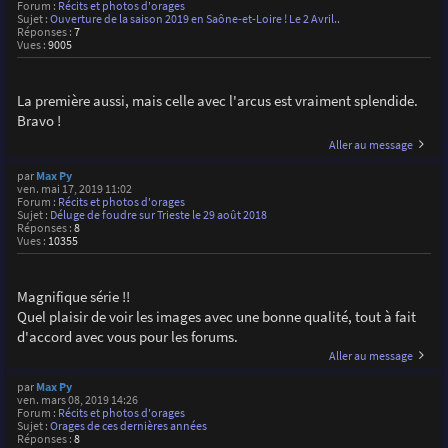
Forum :
Récits et photos d'orages
Sujet :
Ouverture de la saison 2019 en Saône-et-Loire ! Le 2 Avril..
Réponses :
7
Vues :
9005
La première aussi, mais celle avec l'arcus est vraiment splendide.
Bravo !
Aller au message
par
Max Py
ven. mai 17, 2019 11:02
Forum :
Récits et photos d'orages
Sujet :
Déluge de foudre sur Trieste le 29 août 2018
Réponses :
8
Vues :
10355
Magnifique série !!
Quel plaisir de voir les images avec une bonne qualité, tout à fait
d'accord avec vous pour les forums.
Aller au message
par
Max Py
ven. mars 08, 2019 14:26
Forum :
Récits et photos d'orages
Sujet :
Orages de ces dernières années
Réponses :
8