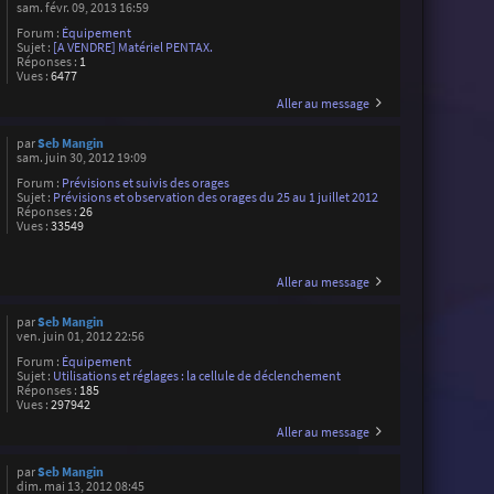
sam. févr. 09, 2013 16:59
Forum :
Équipement
Sujet :
[A VENDRE] Matériel PENTAX.
Réponses :
1
Vues :
6477
Aller au message
par
Seb Mangin
sam. juin 30, 2012 19:09
Forum :
Prévisions et suivis des orages
Sujet :
Prévisions et observation des orages du 25 au 1 juillet 2012
Réponses :
26
Vues :
33549
Aller au message
par
Seb Mangin
ven. juin 01, 2012 22:56
Forum :
Équipement
Sujet :
Utilisations et réglages : la cellule de déclenchement
Réponses :
185
Vues :
297942
Aller au message
par
Seb Mangin
dim. mai 13, 2012 08:45