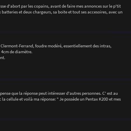
asse d'abort par les copains, avant de faire mes annonces sur le p'tit
x batteries et deux chargeurs, sa boite et tout ses accesoires, avec un
de Clermont-Ferrand, foudre modéré, essentiellement des intras,
à 4cm de diamètre.
nt.
 pense que la réponse peut intéresser d'autres personnes. C' est au
 la cellule et voilà ma réponse: " Je possède un Pentax K20D et mes