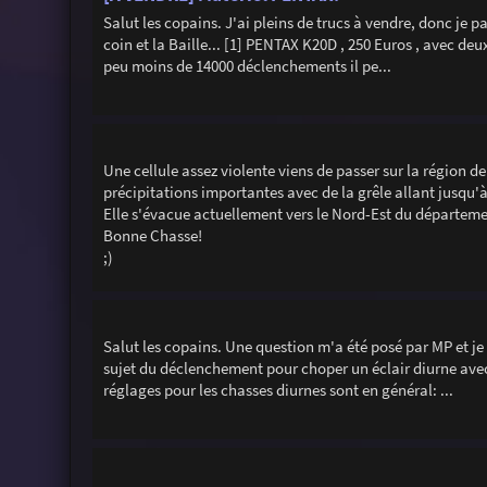
Salut les copains. J'ai pleins de trucs à vendre, donc je p
coin et la Baille... [1] PENTAX K20D , 250 Euros , avec deu
peu moins de 14000 déclenchements il pe...
Une cellule assez violente viens de passer sur la région 
précipitations importantes avec de la grêle allant jusqu'
Elle s'évacue actuellement vers le Nord-Est du départeme
Bonne Chasse!
;)
Salut les copains. Une question m'a été posé par MP et je
sujet du déclenchement pour choper un éclair diurne avec
réglages pour les chasses diurnes sont en général: ...