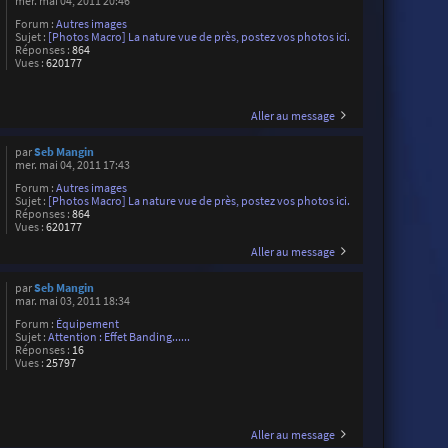
mer. mai 04, 2011 20:46
Forum :
Autres images
Sujet :
[Photos Macro] La nature vue de près, postez vos photos ici.
Réponses :
864
Vues :
620177
Aller au message
par
Seb Mangin
mer. mai 04, 2011 17:43
Forum :
Autres images
Sujet :
[Photos Macro] La nature vue de près, postez vos photos ici.
Réponses :
864
Vues :
620177
Aller au message
par
Seb Mangin
mar. mai 03, 2011 18:34
Forum :
Équipement
Sujet :
Attention : Effet Banding......
Réponses :
16
Vues :
25797
Aller au message