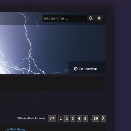
Rechercher
Recherche avanc
Connexion
Page
1
sur
36
1
2
3
4
5
36
528 résultats trouvés
Suivante
…
par
Seb Mangin