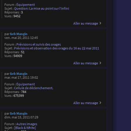
Forum :
Équipement
Sujet :
Question: La mise au point sur l'infini
Réponses :
3
Vues :
9452
Aller au message
par
Seb Mangin
ven. mai 20, 2011 12:45
Forum :
Prévisions et suivis des orages
Sujet :
Prévisions et observation des orages du 16 au 22 mai 2011
Réponses :
51
Vues :
54909
Aller au message
par
Seb Mangin
mar. mai 17, 2011 19:02
Forum :
Équipement
Sujet :
Cellule de déclenchement.
Réponses :
784
Vues :
675399
Aller au message
par
Seb Mangin
dim. mai 15, 2011 07:29
Forum :
Autres images
Sujet :
[Black & White]