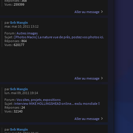
Réponses :
368
Vues :
259399
Aller au message
par
Seb Mangin
mar. mai 10, 2011 13:12
Forum :
Autres images
Sujet :
[Photos Macro] La nature vue de près, postez vos photos ici.
Réponses :
864
Vues :
620177
Aller au message
par
Seb Mangin
lun. mai 09, 2011 19:14
Forum :
Vos sites, projets, expositions
Sujet :
Interview MIKE HOLLINGSHEAD online... exclu mondiale !!
Réponses :
24
Vues :
32140
Aller au message
par
Seb Mangin