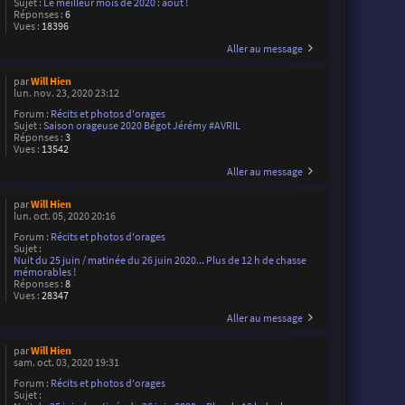
Sujet :
Le meilleur mois de 2020 : août !
Réponses :
6
Vues :
18396
Aller au message
par
Will Hien
lun. nov. 23, 2020 23:12
Forum :
Récits et photos d'orages
Sujet :
Saison orageuse 2020 Bégot Jérémy #AVRIL
Réponses :
3
Vues :
13542
Aller au message
par
Will Hien
lun. oct. 05, 2020 20:16
Forum :
Récits et photos d'orages
Sujet :
Nuit du 25 juin / matinée du 26 juin 2020... Plus de 12 h de chasse
mémorables !
Réponses :
8
Vues :
28347
Aller au message
par
Will Hien
sam. oct. 03, 2020 19:31
Forum :
Récits et photos d'orages
Sujet :