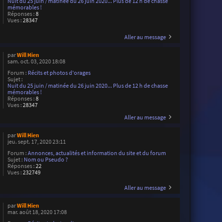
Nuit du 25 juin / matinée du 26 juin 2020... Plus de 12 h de chasse
mémorables !
Réponses :
8
Vues :
28347
Aller au message
par
Will Hien
sam. oct. 03, 2020 18:08
Forum :
Récits et photos d'orages
Sujet :
Nuit du 25 juin / matinée du 26 juin 2020... Plus de 12 h de chasse
mémorables !
Réponses :
8
Vues :
28347
Aller au message
par
Will Hien
jeu. sept. 17, 2020 23:11
Forum :
Annonces, actualités et information du site et du forum
Sujet :
Nom ou Pseudo ?
Réponses :
22
Vues :
232749
Aller au message
par
Will Hien
mar. août 18, 2020 17:08