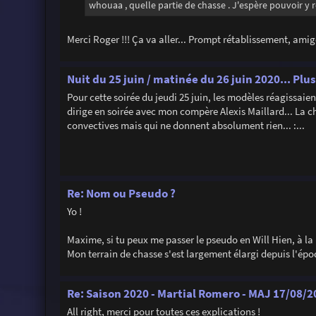
whouaa , quelle partie de chasse . J'espère pouvoir y 
Merci Roger !!! Ça va aller... Prompt rétablissement, ami
Nuit du 25 juin / matinée du 26 juin 2020... Pl
Pour cette soirée du jeudi 25 juin, les modèles réagissaien
dirige en soirée avec mon compère Alexis Maillard... La
convectives mais qui ne donnent absolument rien... :...
Re: Nom ou Pseudo ?
Yo !
Maxime, si tu peux me passer le pseudo en Will Hien, à la
Mon terrain de chasse s'est largement élargi depuis l'épo
Re: Saison 2020 - Martial Romero - MAJ 17/08/20
All right, merci pour toutes ces explications !