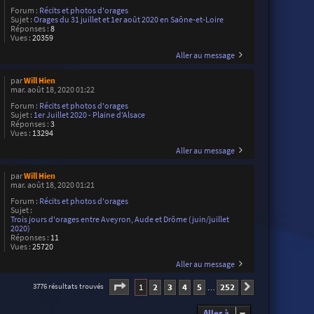
Forum :
Récits et photos d'orages
Sujet :
Orages du 31 juillet et 1er août 2020 en Saône-et-Loire
Réponses :
8
Vues :
20359
Aller au message
par
Will Hien
mar. août 18, 2020 01:22
Forum :
Récits et photos d'orages
Sujet :
1er Juillet 2020 - Plaine d'Alsace
Réponses :
3
Vues :
13294
Aller au message
par
Will Hien
mar. août 18, 2020 01:21
Forum :
Récits et photos d'orages
Sujet :
Trois jours d'orages entre Aveyron, Aude et Drôme (juin/juillet
2020)
Réponses :
11
Vues :
25720
Aller au message
Page
1
sur
252
1
2
3
4
5
252
3776 résultats trouvés
Suivante
…
Aller à