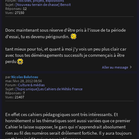
Forum :
Vos sites, projets, expositions
Sujet :
[Nouveau terrain de chasse] Benoit
Réponses :
12
Vues :
27150
Donc maintenant sous réserve d'être pris à l'issue de ta période
d'essai, tu es devenu périgourdin.
tant mieux pour toi, et quant à moi j'y vois un peu plus clair car
avec tous tes déménagements successifs je commençais à être
perdu
Aller au message
par
Nicolas Baluteau
mar. févr. 28, 2012 08:56
Forum :
Culture & médias
Sujet :
[Topic unique]Les Cahiers de Météo France
Réponses :
7
Vues :
21407
En effet ces cahiers pédagogiques sont très intéressants. Et
honnêtement si les thématiques sont aussi variées que ce premier
Cahier le laisse supposer, le gars qui n'apprendrait absolument
rien au fil des numéros serait drôlement fortiche. Il y aura toujours