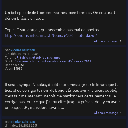
Un bel épisode de trombes marines, bien formées. On en aurait
dénombrées 5 en tout.
Topic IC sur le sujet, qui rassemble pas mal de photos :
http://forums.infoclimat.fr/topic/74380 ... ote-dazur/
Aller au message
par
Nicolas Baluteau
lun. déc. 19, 2011 10:50
Forum :
Prévisions et suivis des orages
Sujet :
Prévisions et observations des orages Décembre 2011
Réponses :
51
Vues :
54969
Il serait sympa, Nicolas, d'éditer ton message sur le forum que tu
lies, et de corriger le nom de Benoit là-bas :wink: J'avais oublié,
c'est fait maintenant. Benoît me pardonnera certainement si je
corrige pas tout ce que j'ai pu citer jusqu'à présent doit y en avoir
un paquet :P , mais dorénavant ...
Aller au message
par
Nicolas Baluteau
dim. déc. 18, 2011 15:54