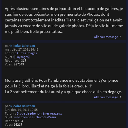
Après plusieurs semaines de préparation et beaucoup de galères, je
suis fier de vous présenter mon premier site de Photos, dont
certaines sont totalement inédites Tiens, c'est vrai ça on ne t'avait
jamais vu encore de site ou de galerie photos. Déjà le site lui-même
me plaît bien. Belle présentatio...
Aller au message
par
Nicolas Baluteau
mar. déc. 27, 2011 16:43
Forum :
Autres images
Sujet :
[Paysages]
Réponses :
317
Vues :
287549
Moi aussi j'adhère. Pour l'ambiance indiscutablement j'en pince
pour la 3, brouillard et neige à la fois je craque. :P
La 2 sort nettement du lot aussi y a quelque chose qui s'en dégage.
Aller au message
par
Nicolas Baluteau
lun. déc. 19, 2011 10:55
Forum :
Étude de phénomènes orageux
Sujet :
une trombe sur la côte d'azur
Réponses :
3
Vues :
16217