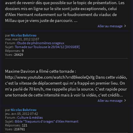
avant de revenir dès que possible sur le topic de présentation. Les
dossiers mis en ligne sur le site sont juste exceptionnels, celui
d'Alex Hermant notamment sur le foudroiement du viaduc de
Millau que je viens juste de parcourir. ...
Aller au message
par
Nicolas Baluteau
mar. mai 01, 2012 12:07
Forum :
Étude de phénomènes orageux
Sujet :
Tornade sur Toulouse le 29/04/12 [DOSSIER]
Réponses :
9
Vues :
26429
Maxime Daviron a filmé cette tornade :
http://www.youtube.com/watch?v=dBkeoleQxYg Dans cette vidéo,
c'est la vitesse de déplacement qui m'a frappé en premier lieu. On
m'a parlé de 70 km/h, me rappelle plus la source. C'est rapide pour
une tornade de cette intensité mais à voir la vidéo, c'est crédib...
Aller au message
par
Nicolas Baluteau
jeu. avr. 05, 2012 07:42
Forum :
Culture & médias
Sujet :
Bible "Traqueurs d'orages" d'Alex Hermant
Réponses :
121
Vues :
216761