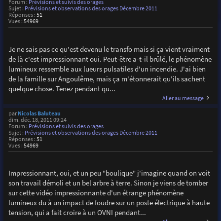
Forum :
Prévisions et suivis des orages
Sujet :
Prévisions et observations des orages Décembre 2011
Réponses :
51
Vues :
54969
Je ne sais pas ce qu'est devenu le transfo mais si ça vient vraiment
de là c'est impressionnant oui. Peut-être a-t-il brûlé, le phénomène
lumineux ressemble aux lueurs pulsatiles d'un incendie. J'ai bien
de la famille sur Angoulême, mais ça m'étonnerait qu'ils sachent
quelque chose. Tenez pendant qu...
Aller au message
par
Nicolas Baluteau
dim. déc. 18, 2011 09:24
Forum :
Prévisions et suivis des orages
Sujet :
Prévisions et observations des orages Décembre 2011
Réponses :
51
Vues :
54969
Impressionnant, oui, et un peu "boulique" j'imagine quand on voit
son travail démoli et un bel arbre à terre. Sinon je viens de tomber
sur cette vidéo impressionnante d'un étrange phénomène
lumineux du à un impact de foudre sur un poste électrique à haute
tension, qui a fait croire à un OVNI pendant...