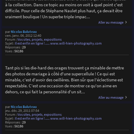
à la collection. Dans ce topic au moins on voit à quel point c'est
difficile. Pour celle de Stéphane Naulet plus haut, ça devait être
vraiment boulique ! Un superbe triple impac...
Aller au message
par
Nicolas Baluteau
ven. janv. 06, 2012 12:40
Forum :
Vos sites, projets, expositions
Sujet :
Il est enfin en ligne ! ..... www.will-hien-photography.com
Réponses :
29
Vues :
56186
Tant pis si les die-hard des orages trouvent ça minable de mettre
des photos de mariage à côté d'une supercellule ! Ce qui est
minable, c'est d'avoir des oeillères. Bien sûr que l'éclectisme est
respectable. C'est une occasion de montrer ce qu'on aime en
dehors, ce qui fait la personnalité d'un sit...
Aller au message
par
Nicolas Baluteau
jeu. déc. 29, 2011 07:54
Forum :
Vos sites, projets, expositions
Sujet :
Il est enfin en ligne ! ..... www.will-hien-photography.com
Réponses :
29
Vues :
56186