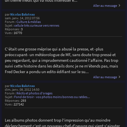
un thème inédit qui va nous intéresser e...
Aller au message
par
Nicolas Baluteau
sam. janv. 14, 2012 07:56
Forum :
Culture & médias
Sujet :
cellule très curieuse vers rennes
Réponses :
3
Vues :
16770
C'était une grosse méprise qui a abusé la presse, et -plus
préoccupant- un météorologue de MF, sans doute trop pressé et
peu regardant, qui a imprudemment cautionné l'affaire. Pas trop
suivi cette histoire dans les détails donc je ne m'étends pas, mais
Fred Decker a pondu un edito édifiant sur le su...
Aller au message
par
Nicolas Baluteau
dim. janv. 08, 2012 14:50
Forum :
Récits et photos d'orages
Sujet :
Fond de tiroir - vos photos moins bonnes ou ratées...
Réponses :
293
Vues :
227142
Les albums photos donnent trop l'impression qu'au moindre
déclenchement c'est un nouveau chef-d'oeuvre qui vient s'ajouter