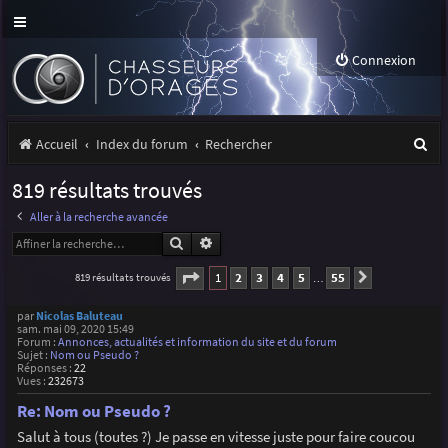
Connexion
R
Accueil
Index du forum
Rechercher
e
819 résultats trouvés
c
Aller à la recherche avancée
h
Rechercher
Recherche avancée
e
Page
1
sur
55
1
2
3
4
5
55
819 résultats trouvés
Suivante
…
r
par
Nicolas Baluteau
c
sam. mai 09, 2020 15:49
Forum :
Annonces, actualités et information du site et du forum
h
Sujet :
Nom ou Pseudo ?
Réponses :
22
Vues :
232673
e
Re: Nom ou Pseudo ?
r
Salut à tous (toutes ?) Je passe en vitesse juste pour faire coucou