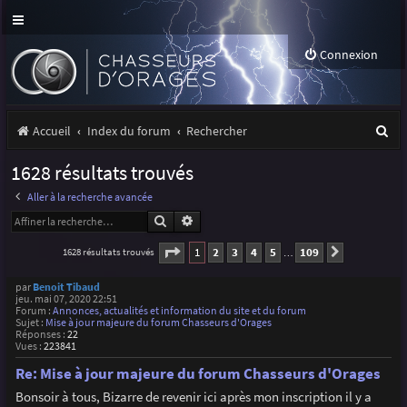
Connexion
R
Accueil
Index du forum
Rechercher
e
1628 résultats trouvés
c
Aller à la recherche avancée
h
Rechercher
Recherche avancée
e
Page
1
sur
109
1
2
3
4
5
109
1628 résultats trouvés
Suivante
…
r
par
Benoit Tibaud
c
jeu. mai 07, 2020 22:51
Forum :
Annonces, actualités et information du site et du forum
h
Sujet :
Mise à jour majeure du forum Chasseurs d'Orages
Réponses :
22
Vues :
223841
e
Re: Mise à jour majeure du forum Chasseurs d'Orages
r
Bonsoir à tous, Bizarre de revenir ici après mon inscription il y a