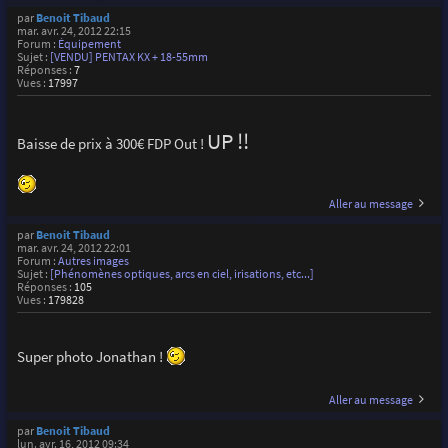
par
Benoit Tibaud
mar. avr. 24, 2012 22:15
Forum :
Équipement
Sujet :
[VENDU] PENTAX KX + 18-55mm
Réponses :
7
Vues :
17997
UP !!
Baisse de prix à 300€ FDP Out !
Aller au message
par
Benoit Tibaud
mar. avr. 24, 2012 22:01
Forum :
Autres images
Sujet :
[Phénomènes optiques, arcs en ciel, irisations, etc...]
Réponses :
105
Vues :
179828
Super photo Jonathan !
Aller au message
par
Benoit Tibaud
lun. avr. 16, 2012 09:34