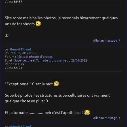
Vues :
38437
Site sobre mais belles photos, je reconnais bizarrement quelques
uns de tes shoots
:D
Aller au message
par
Benoit Tibaud
jeu. mai 03, 2012 08:15
Forum :
Récits et photos d'orages
Sujet :
Supercellule et Tornade toulousaine du 29/04/2012
Réponses :
27
Vues :
32121
"Exceptionnel" C'est le mot
Superbe photos, les structures supercellulaires ont vraiment
quelque chose en plus :D
Et la tornade...............béh c'est l’apothéose !
Aller au message
par
Benoit Tibaud