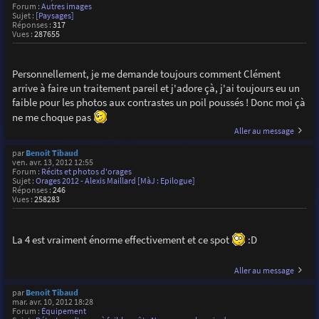
Forum :
Autres images
Sujet :
[Paysages]
Réponses :
317
Vues :
287655
Personnellement, je me demande toujours comment Clément
arrive à faire un traitement pareil et j'adore çà, j'ai toujours eu un
faible pour les photos aux contrastes un poil poussés ! Donc moi çà
ne me choque pas
Aller au message
par
Benoit Tibaud
ven. avr. 13, 2012 12:55
Forum :
Récits et photos d'orages
Sujet :
Orages 2012 - Alexis Maillard [MàJ : Epilogue]
Réponses :
246
Vues :
258283
La 4 est vraiment énorme effectivement et ce spot
:D
Aller au message
par
Benoit Tibaud
mar. avr. 10, 2012 18:28
Forum :
Équipement