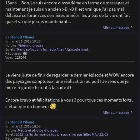
13ans... Bon, je suis encore classé 4ème en terme de messages et
maintenant je suis un ancien :-D :-D Il est vrai que j'ai pas mal
délaissé ce forum ces dernières années, les aléas de la vie ont fait
que et vu que je suis maintenant...
Aller au message
par
Benoit Tibaud
lun. mai 21, 2012 19:28
Forum :
Vidéos d'orages
Sujet :
"Rendez-Vous in Tornado Alley", Episode final !
Réponses :
86
Vues :
128046
Je viens juste de finir de regarder le dernier épisode et WOW encore
des paysages somptueux, une réalisation au poil ! Je sens que je
me re-regarder le tout à la suite :D
Encore bravo et félicitations à vous 3 pour tous ces moments forts,
c'était que du bonheur
Aller au message
par
Benoit Tibaud
lun. mai 21, 2012 18:58
Forum :
Récits et photos d'orages
Sujet :
2012 : la fin du monde (ou presque) vu par Gilles MAJ 22/05
Réponses :
19