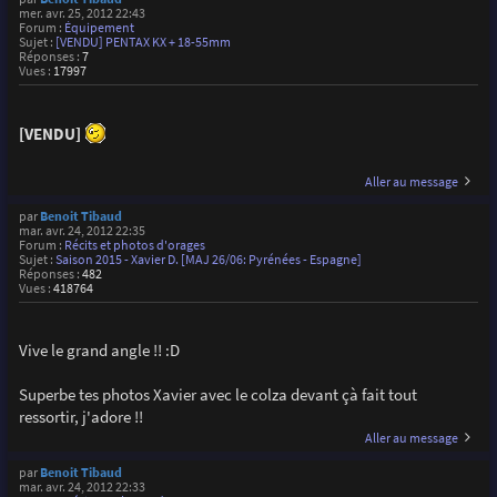
mer. avr. 25, 2012 22:43
Forum :
Équipement
Sujet :
[VENDU] PENTAX KX + 18-55mm
Réponses :
7
Vues :
17997
[VENDU]
Aller au message
par
Benoit Tibaud
mar. avr. 24, 2012 22:35
Forum :
Récits et photos d'orages
Sujet :
Saison 2015 - Xavier D. [MAJ 26/06: Pyrénées - Espagne]
Réponses :
482
Vues :
418764
Vive le grand angle !! :D
Superbe tes photos Xavier avec le colza devant çà fait tout
ressortir, j'adore !!
Aller au message
par
Benoit Tibaud
mar. avr. 24, 2012 22:33