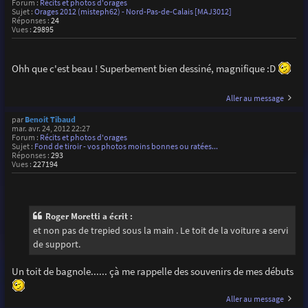
Forum :
Récits et photos d'orages
Sujet :
Orages 2012 (misteph62) - Nord-Pas-de-Calais [MAJ3012]
Réponses :
24
Vues :
29895
Ohh que c'est beau ! Superbement bien dessiné, magnifique :D
Aller au message
par
Benoit Tibaud
mar. avr. 24, 2012 22:27
Forum :
Récits et photos d'orages
Sujet :
Fond de tiroir - vos photos moins bonnes ou ratées...
Réponses :
293
Vues :
227194
Roger Moretti a écrit :
et non pas de trepied sous la main . Le toit de la voiture a servi
de support.
Un toit de bagnole...... çà me rappelle des souvenirs de mes débuts
Aller au message