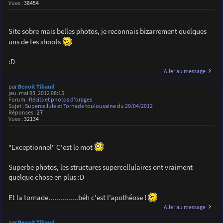
Vues :
38454
Site sobre mais belles photos, je reconnais bizarrement quelques
uns de tes shoots
:D
Aller au message
par
Benoit Tibaud
jeu. mai 03, 2012 08:15
Forum :
Récits et photos d'orages
Sujet :
Supercellule et Tornade toulousaine du 29/04/2012
Réponses :
27
Vues :
32134
"Exceptionnel" C'est le mot
Superbe photos, les structures supercellulaires ont vraiment
quelque chose en plus :D
Et la tornade...............béh c'est l’apothéose !
Aller au message
par
Benoit Tibaud