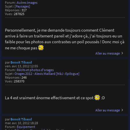
Forum :
Autres images
Sujet :
[Paysages]
Réponses :
317
Vues :
287825
Personnellement, je me demande toujours comment Clément
arrive à faire un traitement pareil et j'adore çà, j'ai toujours eu un
faible pour les photos aux contrastes un poil poussés ! Donc moi çà
ne me choque pas
Aller au message
par
Benoit Tibaud
ven. avr. 13, 2012 12:55
Forum :
Récits et photos d'orages
Sujet :
Orages 2012 - Alexis Maillard [MàJ : Epilogue]
Réponses :
246
Vues :
258370
La 4 est vraiment énorme effectivement et ce spot
:D
Aller au message
par
Benoit Tibaud
mar. avr. 10, 2012 18:28
Forum :
Équipement