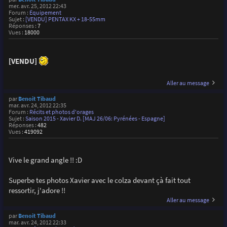
mer. avr. 25, 2012 22:43
Forum :
Équipement
Sujet :
[VENDU] PENTAX KX + 18-55mm
Réponses :
7
Vues :
18000
[VENDU]
Aller au message
par
Benoit Tibaud
mar. avr. 24, 2012 22:35
Forum :
Récits et photos d'orages
Sujet :
Saison 2015 - Xavier D. [MAJ 26/06: Pyrénées - Espagne]
Réponses :
482
Vues :
419092
Vive le grand angle !! :D
Superbe tes photos Xavier avec le colza devant çà fait tout
ressortir, j'adore !!
Aller au message
par
Benoit Tibaud
mar. avr. 24, 2012 22:33