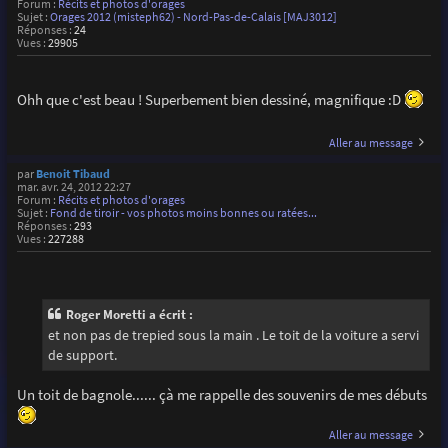
Forum :
Récits et photos d'orages
Sujet :
Orages 2012 (misteph62) - Nord-Pas-de-Calais [MAJ3012]
Réponses :
24
Vues :
29905
Ohh que c'est beau ! Superbement bien dessiné, magnifique :D
Aller au message
par
Benoit Tibaud
mar. avr. 24, 2012 22:27
Forum :
Récits et photos d'orages
Sujet :
Fond de tiroir - vos photos moins bonnes ou ratées...
Réponses :
293
Vues :
227288
Roger Moretti a écrit :
et non pas de trepied sous la main . Le toit de la voiture a servi
de support.
Un toit de bagnole...... çà me rappelle des souvenirs de mes débuts
Aller au message