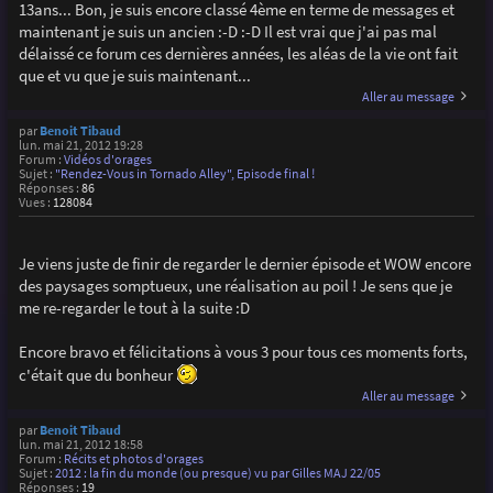
13ans... Bon, je suis encore classé 4ème en terme de messages et
maintenant je suis un ancien :-D :-D Il est vrai que j'ai pas mal
délaissé ce forum ces dernières années, les aléas de la vie ont fait
que et vu que je suis maintenant...
Aller au message
par
Benoit Tibaud
lun. mai 21, 2012 19:28
Forum :
Vidéos d'orages
Sujet :
"Rendez-Vous in Tornado Alley", Episode final !
Réponses :
86
Vues :
128084
Je viens juste de finir de regarder le dernier épisode et WOW encore
des paysages somptueux, une réalisation au poil ! Je sens que je
me re-regarder le tout à la suite :D
Encore bravo et félicitations à vous 3 pour tous ces moments forts,
c'était que du bonheur
Aller au message
par
Benoit Tibaud
lun. mai 21, 2012 18:58
Forum :
Récits et photos d'orages
Sujet :
2012 : la fin du monde (ou presque) vu par Gilles MAJ 22/05
Réponses :
19