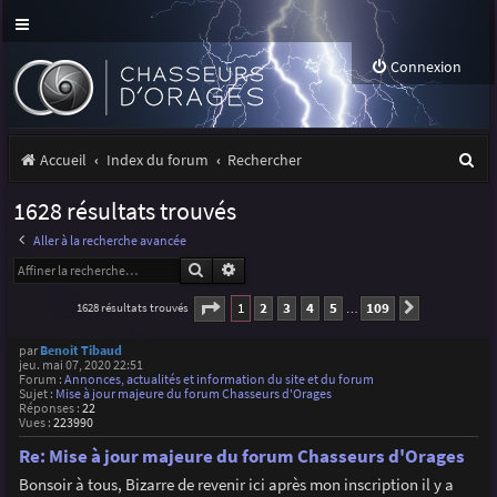
Connexion
R
Accueil
Index du forum
Rechercher
e
1628 résultats trouvés
c
Aller à la recherche avancée
h
Rechercher
Recherche avancée
e
Page
1
sur
109
1
2
3
4
5
109
1628 résultats trouvés
Suivante
…
r
par
Benoit Tibaud
c
jeu. mai 07, 2020 22:51
Forum :
Annonces, actualités et information du site et du forum
h
Sujet :
Mise à jour majeure du forum Chasseurs d'Orages
Réponses :
22
Vues :
223990
e
Re: Mise à jour majeure du forum Chasseurs d'Orages
r
Bonsoir à tous, Bizarre de revenir ici après mon inscription il y a