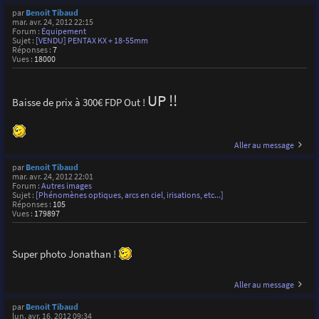
par
Benoit Tibaud
mar. avr. 24, 2012 22:15
Forum :
Équipement
Sujet :
[VENDU] PENTAX KX + 18-55mm
Réponses :
7
Vues :
18000
UP !!
Baisse de prix à 300€ FDP Out !
Aller au message
par
Benoit Tibaud
mar. avr. 24, 2012 22:01
Forum :
Autres images
Sujet :
[Phénomènes optiques, arcs en ciel, irisations, etc...]
Réponses :
105
Vues :
179897
Super photo Jonathan !
Aller au message
par
Benoit Tibaud
lun. avr. 16, 2012 09:34